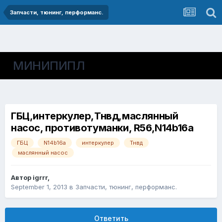
Запчасти, тюнинг, перформанс.
МИНИПИПЛ
ГБЦ,интеркулер,Тнвд,маслянный
насос, противотуманки, R56,N14b16a
ГБЦ
N14b16a
интеркулер
Тнвд
маслянный насос
Автор
igrrr
,
September 1, 2013
в
Запчасти, тюнинг, перформанс.
Ответить