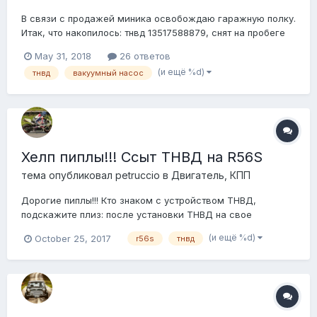
В связи с продажей миника освобождаю гаражную полку.
Итак, что накопилось: тнвд 13517588879, снят на пробеге
70000, оказался рабочий подводящий трубопровод
May 31, 2018
26 ответов
13537605189 напорный трубопровод 13537528348
(и ещё %d)
тнвд
вакуумный насос
https://ibb.co/ndh6ay https://ibb.co/cOZzTJ Цена 5000 за
все...
Хелп пиплы!!! Ссыт ТНВД на R56S
тема опубликовал
petruccio
в
Двигатель, КПП
Дорогие пиплы!!! Кто знаком с устройством ТНВД,
подскажите плиз: после установки ТНВД на свое
место(проводились работы по двиглу) и запуска
(и ещё %d)
October 25, 2017
r56s
тнвд
двигателя, ссыт бензин в месте соединения трубки
форсунок(см. фото). Вопрос: в месте соединения должна
быть прокладка(возможно потерял) или герме...