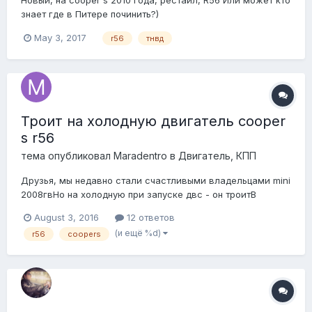
Новый, на cooper s 2010 года, рестайл, R56 Или может кто
знает где в Питере починить?)
May 3, 2017
r56
тнвд
Троит на холодную двигатель cooper
s r56
тема опубликовал
Maradentro
в
Двигатель, КПП
Друзья, мы недавно стали счастливыми владельцами mini
2008гвНо на холодную при запуске двс - он троитВ
сервисе проверили свечи - все окБензин залила 98
August 3, 2016
12 ответов
вместо 95 - проблема осталасьВажно отметить, что
(и ещё %d)
r56
coopers
прогретый двс работает ну просто идеально ровно!
Подозрений (благодаря гуглу) три:1. Топливный насо...