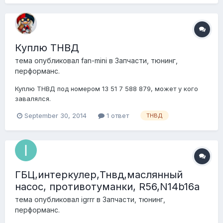
этом машина едет нормально - не троит, мощность не
теряется. У кого-нибудь был увядающий Т...
Куплю ТНВД
тема опубликовал
fan-mini
в
Запчасти, тюнинг,
перформанс.
Куплю ТНВД под номером 13 51 7 588 879, может у кого
завалялся.
September 30, 2014
1 ответ
ТНВД
ГБЦ,интеркулер,Тнвд,маслянный
насос, противотуманки, R56,N14b16a
тема опубликовал
igrrr
в
Запчасти, тюнинг,
перформанс.