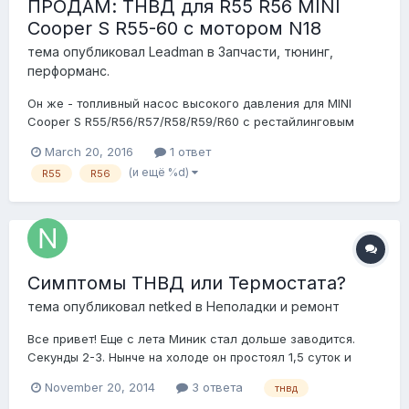
ПРОДАМ: ТНВД для R55 R56 MINI
Cooper S R55-60 с мотором N18
тема опубликовал
Leadman
в
Запчасти, тюнинг,
перформанс.
Он же - топливный насос высокого давления для MINI
Cooper S R55/R56/R57/R58/R59/R60 с рестайлинговым
мотором N18. Новый, в упаковке, арт. 13517592429. 29
March 20, 2016
1 ответ
000р.
(и ещё %d)
R55
R56
Симптомы ТНВД или Термостата?
тема опубликовал
netked
в
Неполадки и ремонт
Все привет! Еще с лета Миник стал дольше заводится.
Секунды 2-3. Нынче на холоде он простоял 1,5 суток и
заводился секунд 8. Когда был в сервисе, делали
November 20, 2014
3 ответа
тнвд
диагностику - сказали, что это симптомы ТНВД. Но при