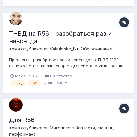
ТНВД на R56 - разобраться раз и
навсегда
тема опубликовал
Vakulenko_B
в
Обслуживание
Предлагаю разобраться раз и навсегда по ТНВД 1920LL
от пежо встает на mini cooper ДО рейстала 2010 года на
двигателя n14 1920RT от пежо встает на mini cooper
May 5, 2017
60 ответов
ПОСЛЕ рейстала 2010 года на двигателя n18 Так ли это?
(и ещё %d)
тнвд
r56
Ибо оригинальный ТНВД на mini (bmw) стоит 35+, а 1920RT
20-3...
Для R56
тема опубликовал
Мигелито
в
Запчасти, тюнинг,
перформанс.