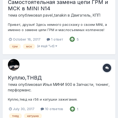
Самостоятельная замена цепи ГРМ и
МСК в MINI N14
тема опубликовал
pavel_tanakin
в
Двигатель, КПП
Привет, друзья! Здесь немного расскажу о своем MINI, а
именно о замене цепи ГРМ и маслосъемных колпачков!
Миник я покупал в автодоме с пробегом в 40 тыс км, у
October 16, 2017
1 ответ
5
меня клабман, 2008 г.в., двигатель N14. За полтора года
владения я подобрался к отметке на одометре в 80 тыс
(и ещё %d)
грм
мск
км и дождался:) Мой м...
Куплю,ТНВД
тема опубликовал
Илья МИНИ 900
в
Запчасти, тюнинг,
перформанс.
Куплю,тнвд на r56 и катушки зажигания.
July 30, 2017
10 ответов
1
тнвд
катушка