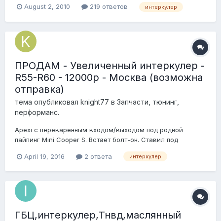
August 2, 2010
219 ответов
интеркулер
прилагалась, оставалось только читать да крутить...
Миник конечно = как конструктор Лего, пол передка на
пластиковых защлёпках держится -...
ПРОДАМ - Увеличенный интеркулер -
R55-R60 - 12000р - Москва (возможна
отправка)
тема опубликовал
knight77
в
Запчасти, тюнинг,
перформанс.
Apexi с переваренным входом/выходом под родной
пайпинг Mini Cooper S. Встает болт-он. Ставил под
прошивку Manic Stage 2+. Варили у них же. Машину
April 19, 2016
2 ответа
интеркулер
продал, детали остались. Могу отправить Деловыми
линиями.
ГБЦ,интеркулер,Тнвд,маслянный