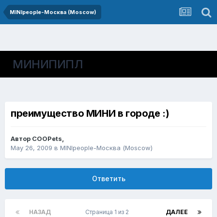
MINIpeople-Москва (Moscow)
МИНИПИПЛ
преимущество МИНИ в городе :)
Автор
COOPets
,
May 26, 2009
в
MINIpeople-Москва (Moscow)
Ответить
НАЗАД
Страница 1 из 2
ДАЛЕЕ