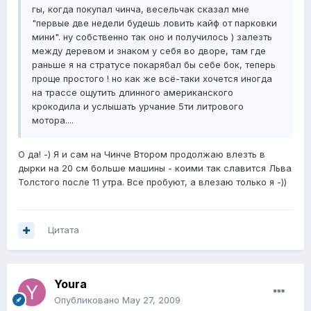
гы, когда покупал чинча, весельчак сказал мне
"первые две недели будешь ловить кайф от парковки
мини". ну собственно так оно и получилось ) залезть
между деревом и знаком у себя во дворе, там где
раньше я на стратусе покарябал бы себе бок, теперь
проще простого ! но как же всё-таки хочется иногда
на трассе ощутить длинного американского
крокодила и услышать урчание 5ти литрового
мотора....
О да! -) Я и сам на Чинче Втором продолжаю влезть в
дырки на 20 см больше машины - коими так славится Льва
Толстого после 11 утра. Все пробуют, а влезаю только я -))
Цитата
Youra
Опубликовано
May 27, 2009