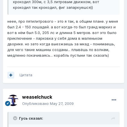
крокодил 300м, с 3,5 литровым движком, вот
крокодил так крокодил, фиг запаркуешся))
неее, про пятилитрового - это я так, в общем плане. у меня
был 2.4 - 150 лошадей. а вот когда-то был гранд маркиз и
вот в нём был 5.0, 205 лс и длинна 5 метров. вот это было
приключение - парковка у себя дома в маленьком
дворике. но зато когда выезжаешь за мкад - понимаешь,
для чего такие машины созданы... плывёшь по волнам,
медленно покачиваясь... корабль пустыни так сказать)
Цитата
weaselchuck
Опубликовано
May 27, 2009
Гусь сказал: