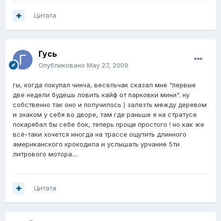
Цитата
Гусь
Опубликовано
May 27, 2009
гы, когда покупал чинча, весельчак сказал мне "первые
две недели будешь ловить кайф от парковки мини". ну
собственно так оно и получилось ) залезть между деревом
и знаком у себя во дворе, там где раньше я на стратусе
покарябал бы себе бок, теперь проще простого ! но как же
всё-таки хочется иногда на трассе ощутить длинного
американского крокодила и услышать урчание 5ти
литрового мотора....
Цитата