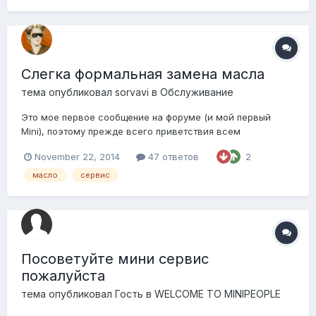
случаев ответ прост - У Вас ТО...
Слегка формальная замена масла
тема опубликовал
sorvavi
в
Обслуживание
Это мое первое сообщение на форуме (и мой первый
Mini), поэтому прежде всего приветствия всем
участникам соревнований. Далее вопрос. Дано: обычная
November 22, 2014
47 ответов
2
купешка (в смысле просто Cooper, не S) производства
прошлого года. Куплена у официального дилера в
масло
сервис
сентябре, без пробега, новая, но в ноябре компьютер...
Посоветуйте мини сервис
пожалуйста
тема опубликовал Гость в
WELCOME TO MINIPEOPLE