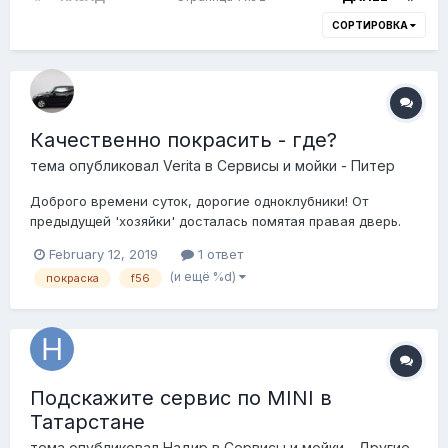
СОРТИРОВКА
Качественно покрасить - где?
тема опубликовал
Verita
в
Сервисы и мойки - Питер
Доброго времени суток, дорогие одноклубники! От
предыдущей 'хозяйки' досталась помятая правая дверь.
Сперва планировали вытянуть без покраски, но мастера
February 12, 2019
1 ответ
приговорили к шпаклёвке и окрашиванию, тк в этом
(и ещё %d)
покраска
f56
месте, говорят, нормально не вытянуть. Посему к вам за
рекомендацией, у кого можно де...
Подскажите сервис по MINI в
Татарстане
тема опубликовал
Надир
в
Сервисы и мойки - Другие