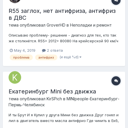
R55 заглох, нет антифриза, антифриз
в ДВС
тема опубликовал
GroverHD
в
Неполадки и ремонт
Описываю проблему- решение - диагноз для тех, кто так
же столкнётся. R55> 2012> 80080 На крейсерской 90 км/ч
при нажатии на газ машина не среагировала и чуть
May 4, 2019
2 ответа
пихнулась, как при плохом топливе/ мертвом
(и ещё %d)
проблема
антифриз
бензонасосе. Остановился, выключил мотор и... обратно
машина не заводится( крутит , не сх...
Екатеринбург Mini без движка
тема опубликовал
KirSPich
в
MINIpeople-Екатеринбург-
Пермь-Челябинск
И ты Брут И я Купил у друга Мини без движка Друг гонял и
лил в двигатель вместо масла антифриз Где чинить в Екб,
подскажите друзья?