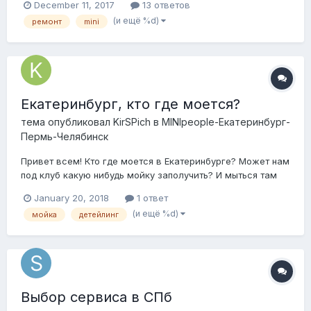
December 11, 2017
13 ответов
(и ещё %d)
ремонт
mini
Екатеринбург, кто где моется?
тема опубликовал
KirSPich
в
MINIpeople-Екатеринбург-
Пермь-Челябинск
Привет всем! Кто где моется в Екатеринбурге? Может нам
под клуб какую нибудь мойку заполучить? И мыться там
всегда? И тусить иногда?))
January 20, 2018
1 ответ
(и ещё %d)
мойка
детейлинг
Выбор сервиса в СПб