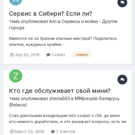
Сервис в Сибири? Если ли?
тема опубликовал
Ann
в
Сервисы и мойки - Другие
города
Имеются ли за Уралом опытные мастера? Поделитесь
опытом, нуждаюсь крайне...
July 25, 2016
1 ответ
сервис
Кто где обслуживает свой мини?
тема опубликовал
zhenia563
в
MINIpeople-Беларусь
(Belarus)
Стал довольным владельцом mini cooper s r56, до меня
его немного доработали, и это вызывает вопросы, есть ли
у нас специализированные сто, сервисы, специалисты по
March 22, 2018
7 ответов
mini?