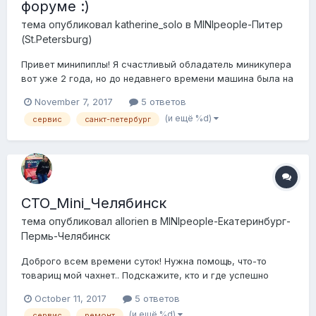
форуме :)
тема опубликовал
katherine_solo
в
MINIpeople-Питер
(St.Petersburg)
Привет минипиплы! Я счастливый обладатель миникупера
вот уже 2 года, но до недавнего времени машина была на
гарантии, т.к. что я была привязана к своему дилеру, а
November 7, 2017
5 ответов
теперь Добби наконец-то свободен! Пожалуйста,
(и ещё %d)
сервис
санкт-петербург
порекомендуйте хороший сервис (сломался
обогреватель водительского сиденья), же...
СТО_Mini_Челябинск
тема опубликовал
allorien
в
MINIpeople-Екатеринбург-
Пермь-Челябинск
Доброго всем времени суток! Нужна помощь, что-то
товарищ мой чахнет.. Подскажите, кто и где успешно
ремонтировали Миники в Челябинске. чтобы ребята на
October 11, 2017
5 ответов
СТО не чесали в затылке глядя на автомобиль) бывало
(и ещё %d)
сервис
ремонт