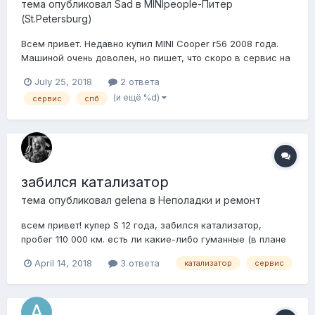
тема опубликовал
Sad
в
MINIpeople-Питер
(St.Petersburg)
Всем привет. Недавно купил MINI Cooper r56 2008 года.
Машиной очень доволен, но пишет, что скоро в сервис на
ТО. Плюс к ТО,хочу проверить масло в коробке (когда
July 25, 2018
2 ответа
меняли и нужно его менять). Сам я не из Питера, но это
(и ещё %d)
сервис
спб
ближайший город, где есть мастерские mini. В нашем
городе я боюсь доверять машинку П...
забился катализатор
тема опубликовал
gelena
в
Неполадки и ремонт
всем привет! купер S 12 года, забился катализатор,
пробег 110 000 км. есть ли какие-либо гуманные (в плане
финансов) способы его починки /удаления??? Кто-нибудь
April 14, 2018
3 ответа
катализатор
сервис
вырезал катализатор? какие последствия? какие есть
решения по ремонту? и еще, возможно совсем идиотский
вопрос.... сколько у меня кат...