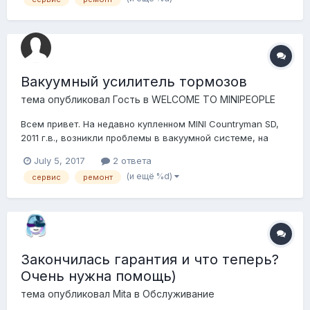
просто, что пригоняешь машину, а они глядят на него с
выражением "что это за звер...
Вакуумный усилитель тормозов
тема опубликовал Гость в
WELCOME TO MINIPEOPLE
Всем привет. На недавно купленном MINI Countryman SD,
2011 г.в., возникли проблемы в вакуумной системе, на
сервисе сказали, что нужно менять для начала вакуумный
July 5, 2017
2 ответа
усилитель тормозов, а потом - как пойдёт. В наличии эту
(и ещё %d)
сервис
ремонт
штуку никто не нашёл, говорят нужно либо заказывать -
ждать 21 день, либо 'искать...
Закончилась гарантия и что теперь?
Очень нужна помощь)
тема опубликовал
Mita
в
Обслуживание