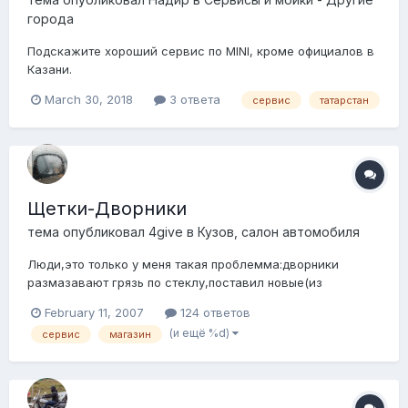
города
Подскажите хороший сервис по MINI, кроме официалов в
Казани.
March 30, 2018
3 ответа
сервис
татарстан
Щетки-Дворники
тема опубликовал
4give
в
Кузов, салон автомобиля
Люди,это только у меня такая проблемма:дворники
размазавают грязь по стеклу,поставил новые(из
автодома)-такая же хрень.А не заднем
February 11, 2007
124 ответов
стекле,вообще,когда брызгалку юзаешь на грязной
(и ещё %d)
сервис
магазин
дороге,чистит только нижнюю часть стекла(которая
ближе к форскнке)...Короче,какойто ужас,ни на одной
машине такого не был...