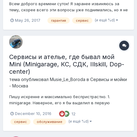
Всем доброго времени суток! Я заранее извиняюсь за
тему, скорее всего эти вопросы уже поднимались, но я не
нашла. Мы с Боевым Гномом тут новенькие и поэтому
(и ещё %d)
May 26, 2017
гарантия
сервис
надеемся на помощь =) Итак, что волнует: 1) закончилась
гарантия, где лучше обслуживаться, ибо нам уже пора,
загорелась лампочка...
Сервисы и ателье, где бывал мой
Mini (Minigarage, КС, СДК, Illskill, Dop-
center)
тема опубликовал
Musie_Le_Boroda
в
Сервисы и мойки
- Москва
Пишу искренне и максимально беспристрастно. 1.
minigarage. Наверное, его я бы выделил в первую
очередь. Не могу сказать, что ремонтировал что-то
December 10, 2016
12
глобальное (пока и не требуется), но всякие мелочи
вроде прокладок, опоры амортизатора и прочих
(и ещё %d)
сервис
обслуживание
расходников здесь делают действительно недорого,
быстр...