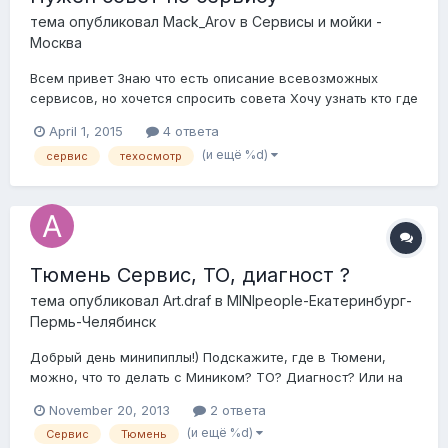
тема опубликовал
Mack_Arov
в
Сервисы и мойки -
Москва
Всем привет Знаю что есть описание всевозможных
сервисов, но хочется спросить совета Хочу узнать кто где
проходит ТО, кто какой сервис посоветует, цена-качество
April 1, 2015
4 ответа
и все такое. Несерчайте, если уже подобные вопросы
(и ещё %d)
сервис
техосмотр
надоели, но очень хочется совета, время идет и сервисы
и предпочтения меняются) Спас...
Тюмень Сервис, ТО, диагност ?
тема опубликовал
Art.draf
в
MINIpeople-Екатеринбург-
Пермь-Челябинск
Добрый день минипиплы!) Подскажите, где в Тюмени,
можно, что то делать с Миником? ТО? Диагност? Или на
каком СТО вообще понимаю, что это за машина и что с
November 20, 2013
2 ответа
ней делать? ОФ Дилер, работает по диагностики только с
(и ещё %d)
Сервис
Тюмень
машинами до 2008г. Обзвонил СТО штук 30, в 95%