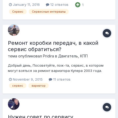
значительно чаще чем пишет производитель. В коробке
January 11, 2016
12 ответов
1
оно вообще "якобы" на весь срок службы автомобиля. Мы
помним про масло, видим дворники, но всё таки многие
Сервис
Сервисные интервалы
вещи забываем а ещё больше не знаем. Давай...
Ремонт коробки передач, в какой
сервис обратиться?
тема опубликовал
Pridira
в
Двигатель, КПП
Добрый день, Посоветуйте, пож-та, сервис, в котором
могут взяться за ремонт вариатора Купера 2003 года.
Делала диагностику: масло пахнет горелым, и в нем
November 9, 2015
11 ответов
металлическая стружка... К сожалению, не нашла
сервис
вариатор
информацию в других темах (если она была). Спасибо!!
Нужен совет по сервису