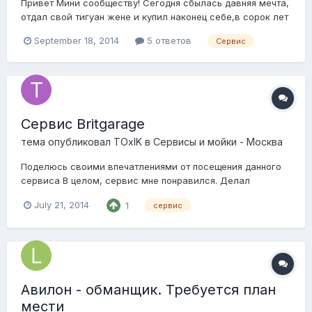
Привет Мини сообществу! Сегодня сбылась давняя мечта,
отдал свой тигуан жене и купил наконец себе,в сорок лет
Мини! Взял cooper S 2006 года, с компрессором, брал в
September 18, 2014
5 ответов
Сервис
XXI авто, по состоянию авто и по оставленным
документам понимаю что состояние не очень(год
продавалась), но до дома доехал, вроде не раз...
Сервис Britgarage
тема опубликовал
TOxIK
в
Сервисы и мойки - Москва
Поделюсь своими впечатлениями от посещения данного
сервиса В целом, сервис мне понравился. Делал
сцепление и ТО. Занимаются только британскими
July 21, 2014
1
сервис
машинами, хотя механик, как я понял, пришел недавно и
до этого работал в сфере японопрома ) Все сделали
быстро, машину помыли, ОЧЕНЬ большой плюс на мой
взг...
Авилон - обманщик. Требуется план
мести