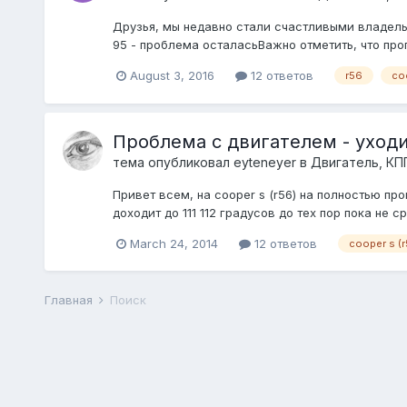
Друзья, мы недавно стали счастливыми владельц
95 - проблема осталасьВажно отметить, что прог
August 3, 2016
12 ответов
r56
co
Проблема с двигателем - уходи
тема опубликовал
eyteneyer
в
Двигатель, КП
Привет всем, на cooper s (r56) на полностью п
доходит до 111 112 градусов до тех пор пока не 
March 24, 2014
12 ответов
cooper s (r
Главная
Поиск