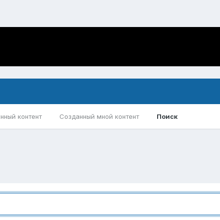
нный контент
Созданный мной контент
Поиск