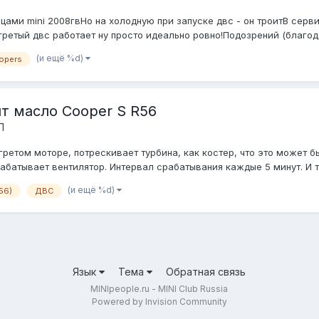
ами mini 2008гвНо на холодную при запуске двс - он троитВ серв
ретый двс работает ну просто идеально ровно!Подозрений (благодаря
(и ещё %d)
opers
т масло Cooper S R56
П
рогретом моторе, потрескивает турбина, как костер, что это може
срабатывает вентилятор. Интервал срабатывания каждые 5 минут. И та
(и ещё %d)
56)
ДВС
Язык
Тема
Обратная связь
MINIpeople.ru - MINI Club Russia
Powered by Invision Community