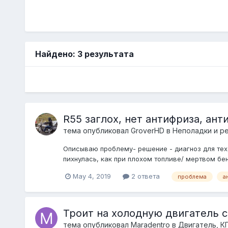
Найдено: 3 результата
R55 заглох, нет антифриза, ант
тема опубликовал
GroverHD
в
Неполадки и р
Описываю проблему- решение - диагноз для тех,
пихнулась, как при плохом топливе/ мертвом бенз
May 4, 2019
2 ответа
проблема
а
Троит на холодную двигатель c
тема опубликовал
Maradentro
в
Двигатель, К