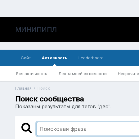
МИНИПИПЛ
Сайт
Активность
Leaderboard
Вся активность
Ленты моей активности
Непрочита
Главная
Поиск
Поиск сообщества
Показаны результаты для тегов 'двс'.