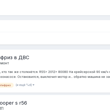
ифриз в ДВС
емонт
 кто так же столкнётся. R55> 2012> 80080 На крейсерской 90 км/ч 
онасосе. Остановился, выключил мотор и... обратно машина не завод
(и ещё %d)
нтифриз
ooper s r56
ПП