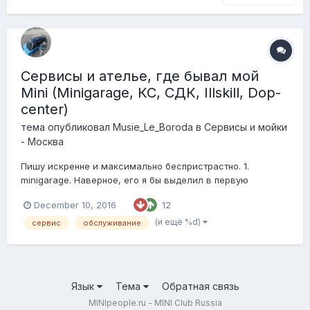
Сервисы и ателье, где бывал мой
Mini (Minigarage, КС, СДК, Illskill, Dop-
center)
тема опубликовал
Musie_Le_Boroda
в
Сервисы и мойки
- Москва
Пишу искренне и максимально беспристрастно. 1.
minigarage. Наверное, его я бы выделил в первую
очередь. Не могу сказать, что ремонтировал что-то
December 10, 2016
12
глобальное (пока и не требуется), но всякие мелочи
вроде прокладок, опоры амортизатора и прочих
(и ещё %d)
сервис
обслуживание
расходников здесь делают действительно недорого,
быстр...
Язык
Тема
Обратная связь
MINIpeople.ru - MINI Club Russia