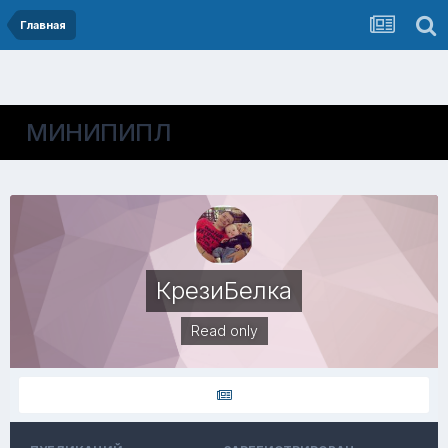
Главная
МИНИПИПЛ
КрезиБелка
Read only