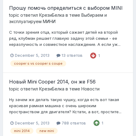
Прошу помочь определиться с выбором MINI
topic ответил
КрезиБелка
в теме
Выбираем и
эксплуатируем МИНИ
С точки зрения отца, который сажает детей на второй
ряд, клубман решает главную задачу этой семьи - ее
неразлучность и совместное наслаждение. А если уж...
December 5, 2013
13 ответов
1
cooper s vs cooper s coupe
Новый Mini Cooper 2014, он же F56
topic ответил
КрезиБелка
в теме
Новости
Ну зачем же делать такую чушку, когда есть вот такая
красивая рамная машина с очень широким
пространством для двигателя? Кстати, а вот, простите...
December 5, 2013
788 ответов
1
mini 2014
new mini