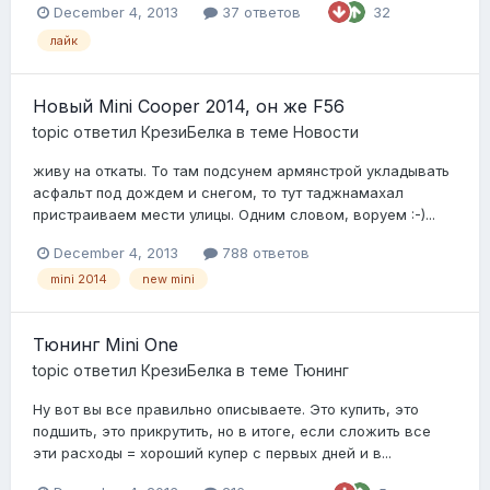
December 4, 2013
37 ответов
32
лайк
Новый Mini Cooper 2014, он же F56
topic ответил
КрезиБелка
в теме
Новости
живу на откаты. То там подсунем армянстрой укладывать
асфальт под дождем и снегом, то тут таджнамахал
пристраиваем мести улицы. Одним словом, воруем :-)...
December 4, 2013
788 ответов
mini 2014
new mini
Тюнинг Mini One
topic ответил
КрезиБелка
в теме
Тюнинг
Ну вот вы все правильно описываете. Это купить, это
подшить, это прикрутить, но в итоге, если сложить все
эти расходы = хороший купер с первых дней и в...