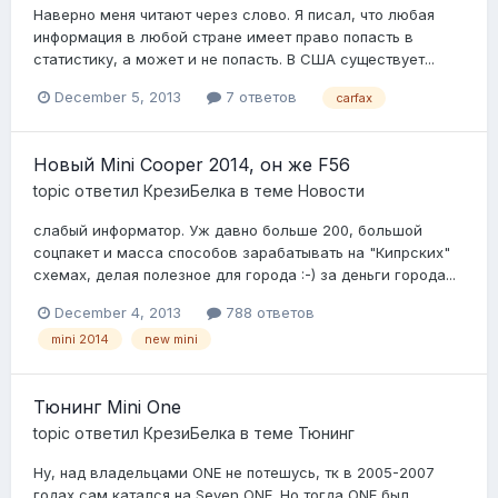
Наверно меня читают через слово. Я писал, что любая
информация в любой стране имеет право попасть в
статистику, а может и не попасть. В США существует...
December 5, 2013
7 ответов
carfax
Новый Mini Cooper 2014, он же F56
topic ответил
КрезиБелка
в теме
Новости
слабый информатор. Уж давно больше 200, большой
соцпакет и масса способов зарабатывать на "Кипрских"
схемах, делая полезное для города :-) за деньги города...
December 4, 2013
788 ответов
mini 2014
new mini
Тюнинг Mini One
topic ответил
КрезиБелка
в теме
Тюнинг
Ну, над владельцами ONE не потешусь, тк в 2005-2007
годах сам катался на Seven ONE. Но тогда ONE был