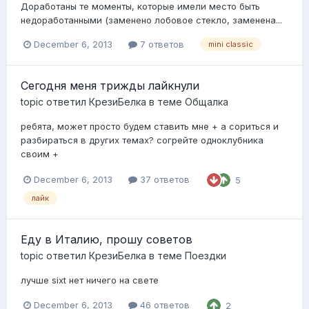
Доработаны те моменты, которые имели место быть
недоработанными (заменено лобовое стекло, заменена...
December 6, 2013
7 ответов
mini classic
Сегодня меня трижды лайкнули
topic ответил
КрезиБелка
в теме
Общалка
ребята, может просто будем ставить мне + а сориться и
разбираться в других темах? согрейте одноклубника
своим +
December 6, 2013
37 ответов
5
лайк
Еду в Италию, прошу советов
topic ответил
КрезиБелка
в теме
Поездки
лучше sixt нет ничего на свете
December 6, 2013
46 ответов
2