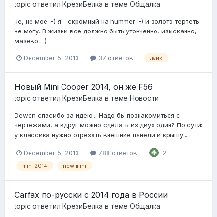
topic ответил
КрезиБелка
в теме
Общалка
не, не мое :-) я - скромный на hummer :-) и золото терпеть
не могу. В жизни все должно быть утонченно, изысканно,
мазево :-)
December 5, 2013
37 ответов
лайк
Новый Mini Cooper 2014, он же F56
topic ответил
КрезиБелка
в теме
Новости
Dewon спасибо за идею... Надо бы познакомиться с
чертежами, а вдруг можно сделать из двух один? По сути:
у классика нужно отрезать внешние панели и крышу...
December 5, 2013
788 ответов
2
mini 2014
new mini
Carfax по-русски с 2014 года в России
topic ответил
КрезиБелка
в теме
Общалка