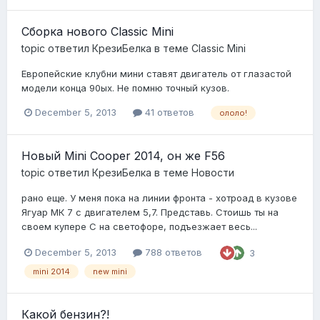
Сборка нового Classic Mini
topic ответил
КрезиБелка
в теме
Classic Mini
Европейские клубни мини ставят двигатель от глазастой
модели конца 90ых. Не помню точный кузов.
December 5, 2013
41 ответов
ололо!
Новый Mini Cooper 2014, он же F56
topic ответил
КрезиБелка
в теме
Новости
рано еще. У меня пока на линии фронта - хотроад в кузове
Ягуар МК 7 с двигателем 5,7. Представь. Стоишь ты на
своем купере С на светофоре, подъезжает весь...
December 5, 2013
788 ответов
3
mini 2014
new mini
Какой бензин?!