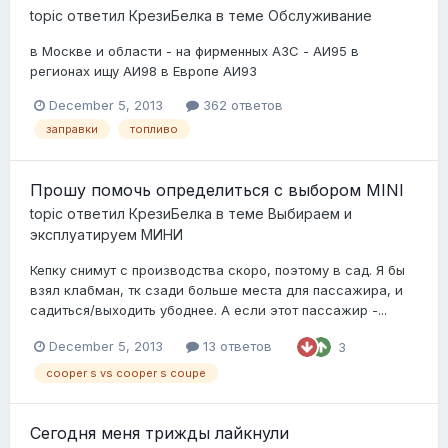
topic ответил
КрезиБелка
в теме
Обслуживание
в Москве и области - на фирменных АЗС - АИ95 в
регионах ищу АИ98 в Европе АИ93
December 5, 2013
362 ответов
заправки
топливо
Прошу помочь определиться с выбором MINI
topic ответил
КрезиБелка
в теме
Выбираем и
эксплуатируем МИНИ
Кепку снимут с производства скоро, поэтому в сад. Я бы
взял клабман, тк сзади больше места для пассажира, и
садиться/выходить убоднее. А если этот пассажир -...
December 5, 2013
13 ответов
3
cooper s vs cooper s coupe
Сегодня меня трижды лайкнули