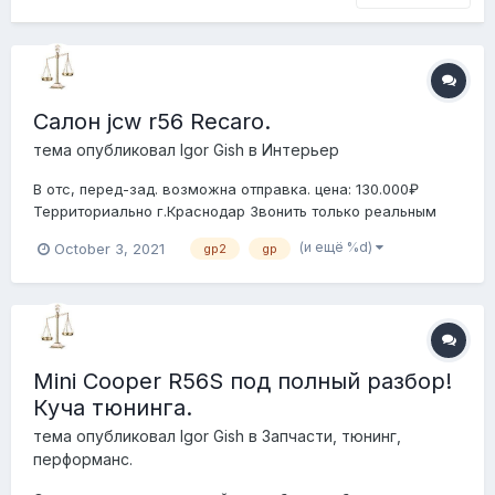
Салон jcw r56 Recaro.
тема опубликовал
Igor Gish
в
Интерьер
В отс, перед-зад. возможна отправка. цена: 130.000₽
Территориально г.Краснодар Звонить только реальным
покупателям с деньгами в кармане! +7-918-33-33-463
(и ещё %d)
October 3, 2021
gp2
gp
Игорь
Mini Cooper R56S под полный разбор!
Куча тюнинга.
тема опубликовал
Igor Gish
в
Запчасти, тюнинг,
перформанс.