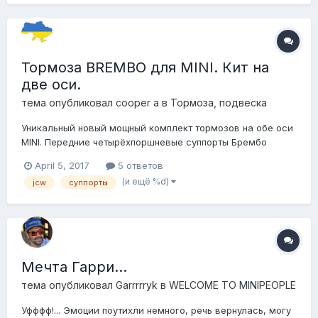
Тормоза BREMBO для MINI. Кит на
две оси.
тема опубликовал
cooper a
в
Тормоза, подвеска
Уникальный новый мощный комплект тормозов на обе оси
MINI. Передние четырёхпоршневые суппорты Брембо
дооснащены высокоэффективными тормозными дисками
April 5, 2017
5 ответов
от BMW M3 с направленной вентиляцией диаметром 315
(и ещё %d)
jcw
суппорты
мм и шириной 28 мм вместо стандартных 22 мм.
Передние колодки — оригинал.Передние диски —
Zimmerman...
Мечта Гарри...
тема опубликовал
Garrrrryk
в
WELCOME TO MINIPEOPLE
Уфффф!... Эмоции поутихли немного, речь вернулась, могу