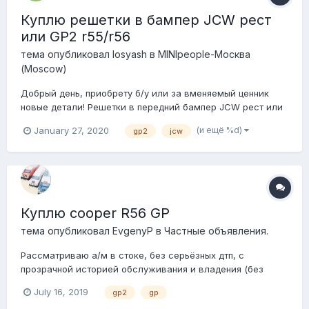
Куплю решетки в бампер JCW рест
или GP2 r55/r56
тема опубликовал
losyash
в
MINIpeople-Москва
(Moscow)
Добрый день, приобрету б/у или за вменяемый ценник
новые детали! Решетки в передний бампер JCW рест или
GP2 r55/r56. нужны позиции под номерами : 5 , 6 ( левая и
(и ещё %d)
January 27, 2020
gp2
jcw
правая ) , 7 ( левая и правая ) , 9 , 11 , 12 , 13 , 14 .
Куплю cooper R56 GP
тема опубликовал
EvgenyP
в
Частные объявления.
Рассматриваю а/м в стоке, без серьёзных дтп, с
прозрачной историей обслуживания и владения (без
вклеек, дубликатов птс, и т.д.) Предпочтительный пробег
July 16, 2019
gp2
gp
до 60,000