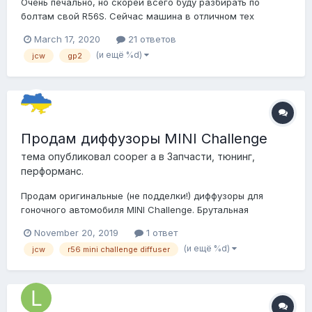
Очень печально, но скорей всего буду разбирать по
болтам свой R56S. Сейчас машина в отличном тех
состоянии, ничего с машины не снимал и пока клиентов
March 17, 2020
21 ответов
на значительную сумму не наберется снимать не буду,
(и ещё %d)
jcw
gp2
причина разбора, машина в обременении на прежнем
собственнике, который оказался Пи...@с...
Продам диффузоры MINI Challenge
тема опубликовал
cooper a
в
Запчасти, тюнинг,
перформанс.
Продам оригинальные (не подделки!) диффузоры для
гоночного автомобиля MINI Challenge. Брутальная
эксклюзивная вещь! Диффузоры ГП2 - для девочек. 399$
November 20, 2019
1 ответ
Отправлю куда угодно.
(и ещё %d)
jcw
r56 mini challenge diffuser