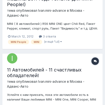
People!)
тема опубликовал
Ivan.mini-advance
в
Москва -
Адванс-Авто
MINI ( 8 автомобилей ) R56 MINI ONE: цвет Chili Red, Пакет
Pepper, климат, спорт руль, Пакет "Видимость" и т.д. ЦЕНА:
870000 MINI Cooper: цвет Horizon Blue, черный цвет крыши,
March 12, 2012
3 ответа
Пакет Pepper, Пакет "Видимость", Биксеноновые фары,
(и ещё %d)
MINI People
MINI
задний датчик парковки, Мультифункция рулевого колеса
и т.д. ЦЕНА:...
11 Автомобилей - 11 счастливых
обладателей!
тема опубликовал
Ivan.mini-advance
в
Москва -
Адванс-Авто
Успейте к нам приехать, пока эти автомобили есть в
наличии! Ваши любимые MINI - MINI One, MINI Cooper, MINI
Cooper S, MINI Cooper Clubman, приобретение которых