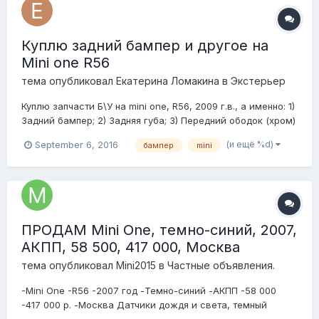
Куплю задний бампер и другое на
Mini one R56
тема опубликовал
Екатерина Ломакина
в
Экстерьер
Куплю запчасти Б\У на mini one, R56, 2009 г.в., а именно: 1)
Задний бампер; 2) Задняя губа; 3) Передний ободок (хром)
на капот над решеткой радиатора; 4) Противотуманный
(и ещё %d)
September 6, 2016
бампер
mini
фонарь (задний)+ ободок хром на фонарь. Помогите
вернуть мин в первозданный вид :-)
ПРОДАМ Mini One, темно-синий, 2007,
АКПП, 58 500, 417 000, Москва
тема опубликовал
Mini2015
в
Частные объявления.
-Mini One -R56 -2007 год -Темно-синий -АКПП -58 000
-417 000 р. -Москва Датчики дождя и света, темный
салон, музыка с AUX, кондиционер, Зимние диски OZ