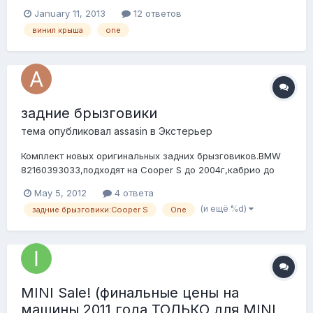
вещества сделали-таки как раз то, что я хотела. Я so
January 11, 2013
12 ответов
happy!!! И пару завистливых гудочков с жестом на дороге
винил крыша
one
от неклубных миников уже поймала)) отдельное спасибо
Zacken
задние брызговики
тема опубликовал
assasin
в
Экстерьер
Комплект новых оригинальных задних брызговиков.BMW
82160393033,подходят на Cooper S до 2004г,кабрио до
2004г,Cooper c июля 2004 по сентябрь 2006г.Заказывал
May 5, 2012
4 ответа
себе,но у меня стоит обвес и мне не подошли.Очень
(и ещё %d)
задние брызговики:Cooper S
One
растроился!Продам:2т. Фото:
MINI Sale! (финальные цены на
машины 2011 года ТОЛЬКО для MINI