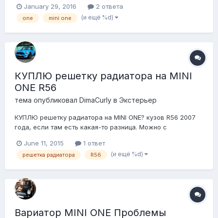
January 29, 2016
2 ответа
Racing. +7 967 115-91-50 Михаил.
(и ещё %d)
one
mini one
КУПЛЮ решетку радиатора на MINI
ONE R56
тема опубликовал
DimaCurly
в
Экстерьер
КУПЛЮ решетку радиатора на MINI ONE? кузов R56 2007
года, если там есть какая-то разница. Можно с
дефектами, все равно красить буду.
June 11, 2015
1 ответ
(и ещё %d)
решетка радиатора
R56
Вариатор MINI ONE Проблемы