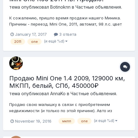
тема опубликовал
Botinoknn
в
Частные объявления.
К сожалению, пришло время продажи нашего Миника.
Причины - переезд. Mini One, 2011, автомат, 98 л.с. цвет
белый пробег 67 000 км. Купили нашего малыша мы в
January 17, 2017
3 ответа
начале 2016 года, до этого ездил друг (он был вторым
(и ещё %d)
2011
one
хозяином, я третий). Все ТО проходились, колодки
менялись (обо всём это...
Продаю Mini One 1.4 2009, 129000 км,
МКПП, белый, СПб, 450000₽
тема опубликовал
AnnaKo
в
Частные объявления.
Продаю свою малышку в связи с приобретением
недвижимости (и только по этой причине). Авто из
Германии, с 2013 в России, я единственный владелец,
(и ещё %d)
November 19, 2016
мкпп
one
ПТС оригинал, растаможена тоже на меня. Без ДТП
(вообще), красила крышу над лобовым, капот, половину
крышки багажника, задние крылья над арками,...