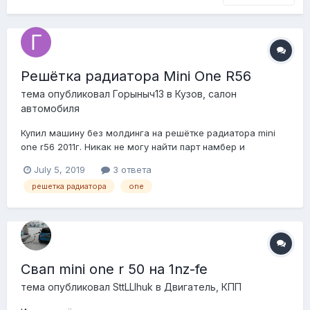
Решётка радиатора Mini One R56
тема опубликовал
Горыныч13
в
Кузов, салон
автомобиля
Купил машину без молдинга на решётке радиатора mini
one r56 2011г. Никак не могу найти парт намбер и
заказать. Подскажите такая подойдёт на мою?
July 5, 2019
3 ответа
https://www.avito.ru/moskva/zapchasti_i_aksessuary/reshetk
решетка радиатора
one
a_v_bamper_mini_cooper_r55_r56_894465961 Молдинг(где
должен быть)
Свап mini one r 50 на 1nz-fe
тема опубликовал
SttLLIhuk
в
Двигатель, КПП