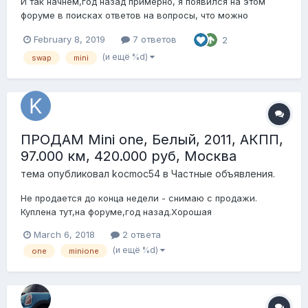
И так начнём,год назад примерно, я появился на этом
форуме в поисках ответов на вопросы, что можно
свапнуть и тд... Маленько пред истории. Покупка mini one
February 8, 2019
7 ответов
2
2002 по очень сладкой цене,главный минус был с
вариатором, когда то были замяты патрубки на радиатор
(и ещё %d)
swap
mini
охлаждения - итог перегрев вариа...
ПРОДАМ Mini one, Белый, 2011, АКПП,
97.000 км, 420.000 руб, Москва
тема опубликовал
kocmoc54
в
Частные объявления.
Не продается до конца недели - снимаю с продажи.
Куплена тут,на форуме,год назад.Хорошая
машинка.Никого не буду обманывать,расскажу и покажу
March 6, 2018
2 ответа
все как есть,хотелось бы что-бы тут и осталась. ПТС
(и ещё %d)
one
minione
оригинал.По факту я третий хозяин (первая владелица
отдала в трейд ин). Второй хозяин с форума. Миник...