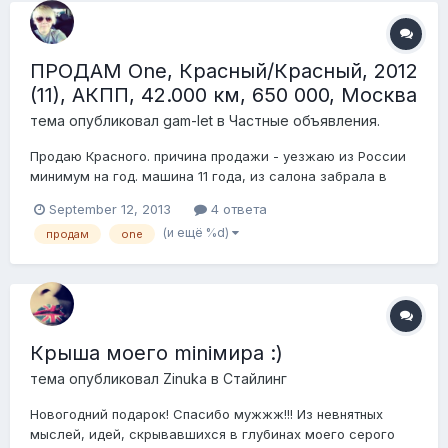
ПРОДАМ One, Красный/Красный, 2012
(11), АКПП, 42.000 км, 650 000, Москва
тема опубликовал
gam-let
в
Частные объявления.
Продаю Красного. причина продажи - уезжаю из России
минимум на год. машина 11 года, из салона забрала в
04.12, на гарантии до 04.14. КАСКО до 04.14 (ё-полис на 731
September 12, 2013
4 ответа
000р) - переоформлю за ваш счет. последнее ТО (замена
(и ещё %d)
продам
one
масла + фильтры) на пробеге 34600 в клубном сервисе
один владелец - я. на маш...
Крыша моего miniмира :)
тема опубликовал
Zinuka
в
Стайлинг
Новогодний подарок! Спасибо мужжж!!! Из невнятных
мыслей, идей, скрывавшихся в глубинах моего серого