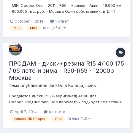
- MINI Cooper One - 2011г. R56 - Черный - Акпп - 49.900 км
- 600.000 тыс. руб. - Москва Один собственник, в ДТП
авто не участвовал. В салоне не курили Внеплановые
October 1, 2014
1 ответ
прохождения ТО (масло/фильтр раз в 7-7,5 тыс) в
(и ещё %d)
One
MINI
основном в Клубном сервисе. Диагностировал двигатель
у ГуруЕР6 цепи и натяжител...
ПРОДАМ - диски+резина R15 4/100 175
/ 65 лето и зима - R50-R59 - 12000р -
Москва
тема опубликовал
JackDo
в
Колёса, шины.
Продаются диски R15 (неоригинал) 4/100 для
Сooper,One,Clubman. Все параметры подходят без всяких
проставок,колец итд. Заводские белые и комплект новый
April 7, 2014
4 ответа
хромированных винтов для Мини. Два комплекта резины
(и ещё %d)
Колеса R15 Cooper
One
зима липучка (на колесах) и лето новое cовсем Sava
Perfecta, 175 / 65 оба комплекта. Состояние...