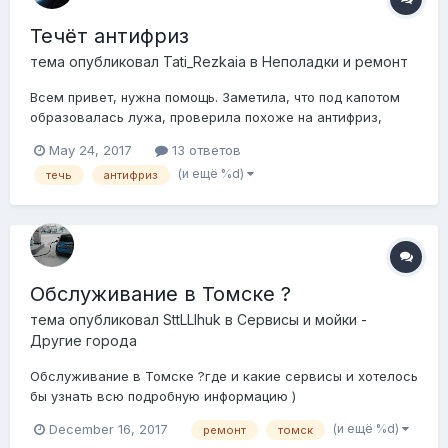
Течёт антифриз
тема опубликовал
Tati_Rezkaia
в
Неполадки и ремонт
Всем привет, нужна помощь. Заметила, что под капотом
образовалась лужа, проверила похоже на антифриз,
плюс ещё в бочке его стало меньше на 1,5 см за пару
May 24, 2017
13 ответов
дней. Сначало текло по середине капота, потом
(и ещё %d)
течь
антифриз
появилась ещё лужица с правой стороны на уровне
колеса. Не могу понять откуда именно течь, может быт...
Обслуживание в Томске ?
тема опубликовал
SttLLIhuk
в
Сервисы и мойки -
Другие города
Обслуживание в Томске ?где и какие сервисы и хотелось
бы узнать всю подробную информацию )
(и ещё %d)
December 16, 2017
ремонт
томск