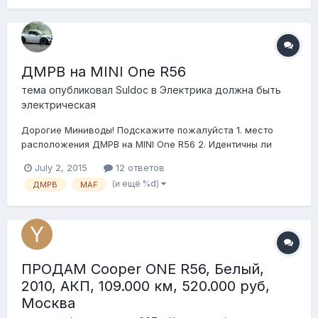
ДМРВ на MINI One R56
тема опубликовал
Suldoc
в
Электрика должна быть
электрическая
Дорогие Миниводы! Подскажите пожалуйста 1. место
расположения ДМРВ на MINI One R56 2. Идентичны ли
ДМРВ на One и Cooper? 3. Может ли работать двигатель
July 2, 2015
12 ответов
N12, N14 без ДМРВ? Султан
(и ещё %d)
ДМРВ
MAF
ПРОДАМ Cooper ONE R56, Белый,
2010, АКП, 109.000 км, 520.000 руб,
Москва