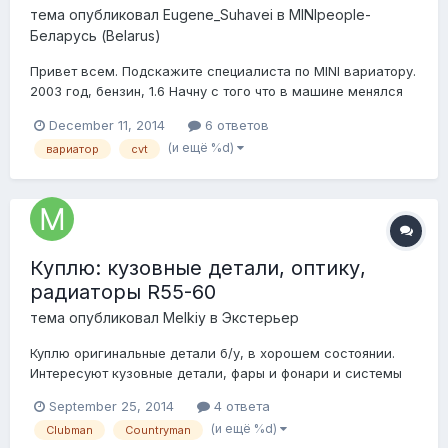
тема опубликовал
Eugene_Suhavei
в
MINIpeople-
Беларусь (Belarus)
Привет всем. Подскажите специалиста по MINI вариатору.
2003 год, бензин, 1.6 Начну с того что в машине менялся
двигатель. После замены все было ок. По городу больше
December 11, 2014
6 ответов
70 км не езжу. Проблемы выявились, когда выехал за
(и ещё %d)
вариатор
cvt
город. Проблема следующая: Когда едешь на оборотах
около 3 тысяч (это где-то...
Куплю: кузовные детали, оптику,
радиаторы R55-60
тема опубликовал
Melkiy
в
Экстерьер
Куплю оригинальные детали б/у, в хорошем состоянии.
Интересуют кузовные детали, фары и фонари и системы
охлаждения.
September 25, 2014
4 ответа
(и ещё %d)
Clubman
Countryman