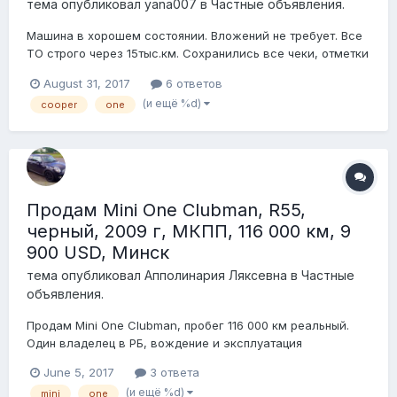
тема опубликовал
yana007
в
Частные объявления.
Машина в хорошем состоянии. Вложений не требует. Все
ТО строго через 15тыс.км. Сохранились все чеки, отметки
в сервисной книжке есть. В салоне не курили. В ДТП не
August 31, 2017
6 ответов
была. Резина на дисках, новая runflat. Кожаный руль.Была
(и ещё %d)
cooper
one
"неудачная парковка" газели, в результате которой
остались следы на капоте, диск...
Продам Mini One Clubman, R55,
черный, 2009 г, МКПП, 116 000 км, 9
900 USD, Минск
тема опубликовал
Апполинария Ляксевна
в
Частные
объявления.
Продам Mini One Clubman, пробег 116 000 км реальный.
Один владелец в РБ, вождение и эксплуатация
аккуратные, в ДТП не попадала, В 2013 и в 2015 гг
June 5, 2017
3 ответа
проходила диагностику у офиц.дилера (в АЦ
(и ещё %d)
mini
one
Байернкрафт), есть все заключения - по машине вопросов