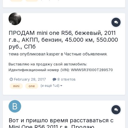
нет. Дополнительно установлена сигнализация. К...
ПРОДАМ mini one R56, бежевый, 2011
г.в., АКПП, бензин, 45.000 км, 550.000
руб., СПб
тема опубликовал
kasper
в
Частные объявления.
Выставляю на продажу свой автомобиль:
Идентификационный номер (VIN): WMWSR31000T289570
Регистрационный номер ТС: м421оу178 Марка, модель ТС:
February 28, 2017
8 ответов
MINI ONE Год изготовления ТС: 2011 Мощность двигателя,
(и ещё %d)
mini
one
л. с. (кВт): 98 л.с. 72 кВт Организация - изготовитель ТС
(страна): «BMW...
Вот и пришло время расставаться с
Mini One R56 2011 г.в. Продаю.