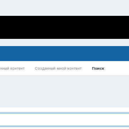
нный контент
Созданный мной контент
Поиск