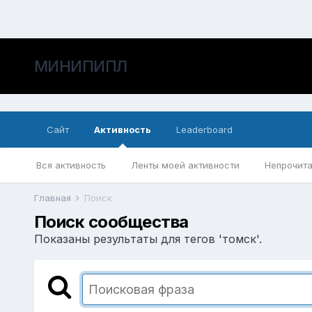
МИНИПИПЛ
Сайт
Активность
Leaderboard
Вся активность
Ленты моей активности
Непрочита
Главная
Поиск
Поиск сообщества
Показаны результаты для тегов 'томск'.