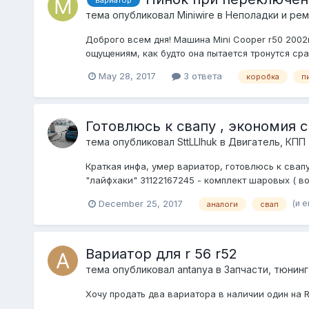
вариатор
тема опубликовал
Miniwire
в
Неполадки и ре
Доброго всем дня! Машина Mini Cooper r50 2002г
ощущениям, как будто она пытается тронутся сра
May 28, 2017
3 ответа
коробка
п
Готовлюсь к свапу , экономия 
тема опубликовал
SttLLIhuk
в
Двигатель, КПП
Краткая инфа, умер вариатор, готовлюсь к свапу
"лайфхаки" 31122167245 - комплект шаровых ( во
(и 
December 25, 2017
аналоги
свап
Вариатор для r 56 r52
тема опубликовал
antanya
в
Запчасти, тюнинг
Хочу продать два вариатора в наличии один на R