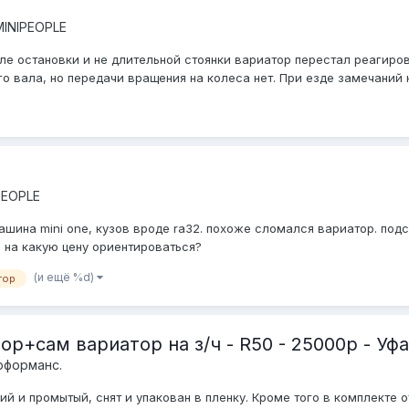
INIPEOPLE
осле остановки и не длительной стоянки вариатор перестал реагир
 вала, но передачи вращения на колеса нет. При езде замечаний не
PEOPLE
ашина mini one, кузов вроде ra32. похоже сломался вариатор. под
 на какую цену ориентироваться?
(и ещё %d)
тор
р+сам вариатор на з/ч - R50 - 25000р - Уфа
рформанс.
й и промытый, снят и упакован в пленку. Кроме того в комплекте о