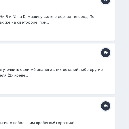
и R и N) на D, машину сильно дёргает вперед. По
к же на светофоре, при...
бы уточнить если мб аналоги этих деталей либо другие
я (2х крепё...
льгии с небольшим пробегом! гарантия!