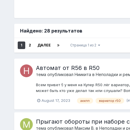
Найдено: 28 результатов
1
2
ДАЛЕЕ
Страница 1 из 2
Автомат от R56 в R50
тема опубликовал
Ниикита
в
Неполадки и ре
Всем привет !) у меня на Купер R50 лёг вариатор
может быть кто уже делал так или слушали? Воп
(
August 17, 2023
аккпп
вариатор r50
Прыгают обороты при наборе с
тема опубликовал
Максим В.
в
Неполадки и р