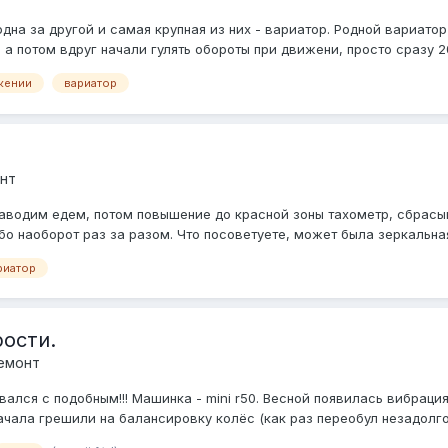
дна за другой и самая крупная из них - вариатор. Родной вариатор
 а потом вдруг начали гулять обороты при движени, просто сразу 20
жении
вариатор
нт
заводим едем, потом повышение до красной зоны тахометр, сбрасы
бо наоборот раз за разом. Что посоветуете, может была зеркальн
риатор
рости.
емонт
ался с подобным!!! Машинка - mini r50. Весной появилась вибрация
ачала грешили на балансировку колёс (как раз переобул незадолго 