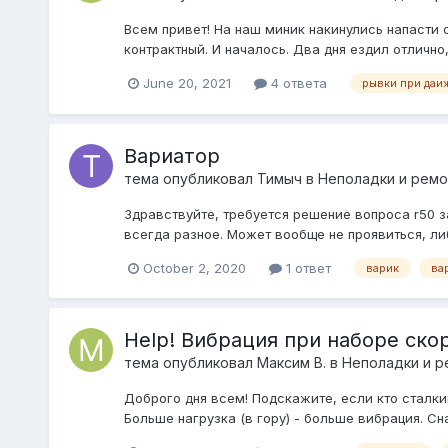
Всем привет! На наш миник накинулись напасти о
контрактный. И началось. Два дня ездил отлично,
June 20, 2021
4 ответа
рывки при даи
Вариатор
тема опубликовал
Тимыч
в
Неполадки и ремо
Здравствуйте, требуется решение вопроса r50 
всегда разное. Может вообще не проявиться, ли
October 2, 2020
1 ответ
варик
ва
Help! Вибрация при наборе ско
тема опубликовал
Максим В.
в
Неполадки и р
Доброго дня всем! Подскажите, если кто сталкив
Больше нагрузка (в гору) - больше вибрация. Сн