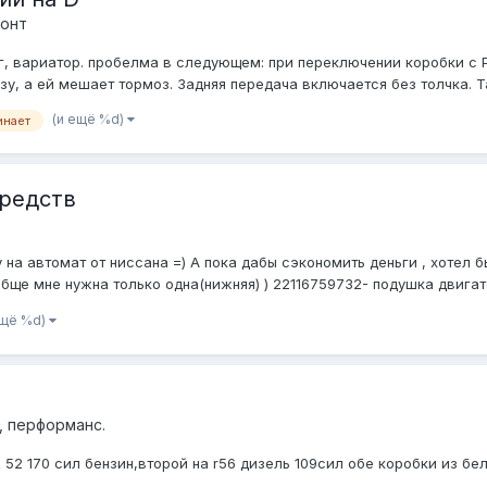
монт
, вариатор. пробелма в следующем: при переключении коробки с P(
зу, а ей мешает тормоз. Задняя передача включается без толчка. Та
(и ещё %d)
инает
средств
 на автомат от ниссана =) А пока дабы сэкономить деньги , хотел 
бще мне нужна только одна(нижняя) ) 22116759732- подушка двигател
ещё %d)
, перформанс.
 52 170 сил бензин,второй на r56 дизель 109сил обе коробки из бе