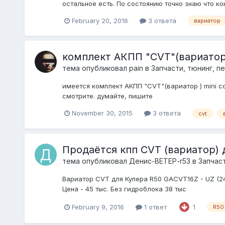
остальное есть. По состоянию точно знаю что к
February 20, 2016
3 ответа
вариатор
комплект АКПП "CVT"(вариатор )
тема опубликовал
pain
в
Запчасти, тюнинг, п
имеется комплект АКПП "CVT"(вариатор ) mini co
смотрите. думайте, пишите
November 30, 2015
3 ответа
cvt
Продаётся кпп CVT (вариатор) д
тема опубликовал
Денис-ВЕТЕР-r53
в
Запчаст
Вариатор CVT для Купера R50 GACVT16Z - UZ (24
Цена - 45 тыс. Без гидроблока 38 тыс
February 9, 2016
1 ответ
1
R50