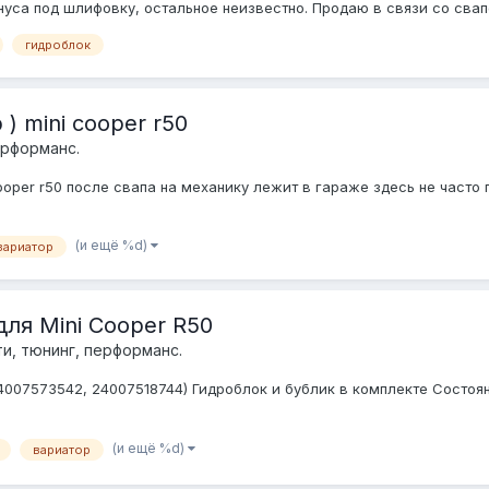
онуса под шлифовку, остальное неизвестно. Продаю в связи со сва
гидроблок
 mini cooper r50
ерформанс.
oper r50 после свапа на механику лежит в гараже здесь не часто п
(и ещё %d)
вариатор
ля Mini Cooper R50
и, тюнинг, перформанс.
007573542, 24007518744) Гидроблок и бублик в комплекте Состояни
(и ещё %d)
вариатор