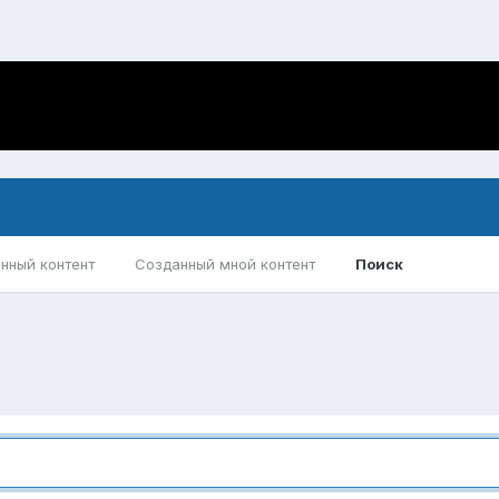
нный контент
Созданный мной контент
Поиск