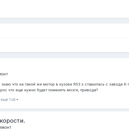
монт
, знаю что на такой же мотор в кузове R53 s ставилась с завода 6-т
рос что еще нужно будет поменять мозги, привода?
и ещё %d)
корости.
емонт