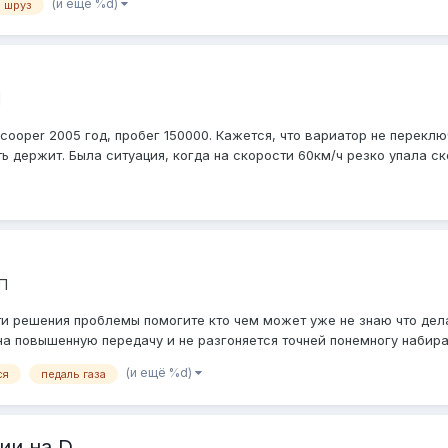
(и ещё %d)
шруз
П
cooper 2005 год, пробег 150000. Кажется, что вариатор не перекл
ь держит. Была ситуация, когда на скорости 60км/ч резко упала ск
П
ти решения проблемы помогите кто чем может уже не знаю что дел
а повышенную передачу и не разгоняется точней понемногу набирает
(и ещё %d)
ся
педаль газа
ии на D