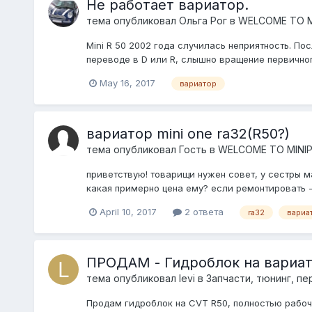
Не работает вариатор.
тема опубликовал
Ольга Рог
в
WELCOME TO M
Mini R 50 2002 года случилась неприятность. П
переводе в D или R, слышно вращение первичного
May 16, 2017
вариатор
вариатор mini one ra32(R50?)
тема опубликовал Гость в
WELCOME TO MINI
приветствую! товарищи нужен совет, у сестры м
какая примерно цена ему? если ремонтировать -
April 10, 2017
2 ответа
ra32
вариа
ПРОДАМ - Гидроблок на вариато
тема опубликовал
levi
в
Запчасти, тюнинг, пе
Продам гидроблок на CVT R50, полностью рабочи