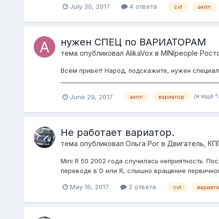
July 30, 2017
4 ответа
cvt
акпп
нужен СПЕЦ по ВАРИАТОРАМ
тема опубликовал
AlikaVox
в
MINIpeople Рост
Всем привет! Народ, подскажите, нужен специа
__________________________________________________
(и ещё 
June 29, 2017
акпп
вариатор
Не работает вариатор.
тема опубликовал
Ольга Рог
в
Двигатель, КП
Mini R 50 2002 года случилась неприятность. П
переводе в D или R, слышно вращение первичного
May 16, 2017
2 ответа
cvt
вариат