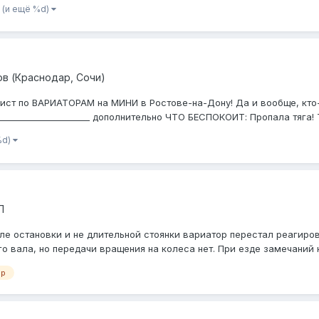
(и ещё %d)
ов (Краснодар, Сочи)
лист по ВАРИАТОРАМ на МИНИ в Ростове-на-Дону! Да и вообще, кто
_________________________ дополнительно ЧТО БЕСПОКОИТ: Пропала тяга! 
%d)
П
осле остановки и не длительной стоянки вариатор перестал реагир
 вала, но передачи вращения на колеса нет. При езде замечаний не
ор