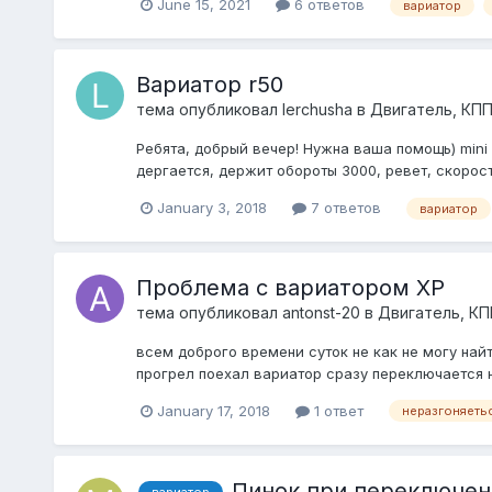
June 15, 2021
6 ответов
вариатор
Вариатор r50
тема опубликовал
lerchusha
в
Двигатель, КП
Ребята, добрый вечер! Нужна ваша помощь) mini 
дергается, держит обороты 3000, ревет, скорост
January 3, 2018
7 ответов
вариатор
Проблема с вариатором XP
тема опубликовал
antonst-20
в
Двигатель, КП
всем доброго времени суток не как не могу най
прогрел поехал вариатор сразу переключается н
January 17, 2018
1 ответ
неразгоняеть
Пинок при переключен