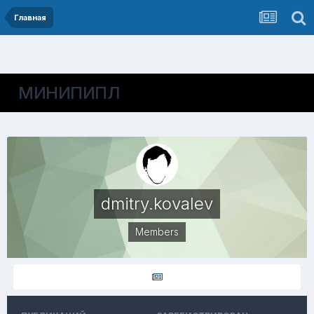
Главная
МИНИПИПЛ
dmitry.kovalev
Members