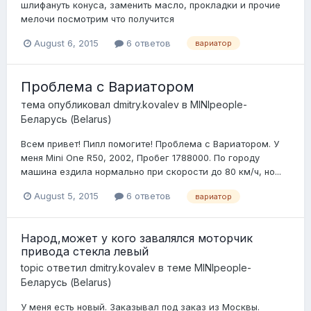
шлифануть конуса, заменить масло, прокладки и прочие
мелочи посмотрим что получится
August 6, 2015
6 ответов
вариатор
Проблема с Вариатором
тема опубликовал
dmitry.kovalev
в
MINIpeople-
Беларусь (Belarus)
Всем привет! Пипл помогите! Проблема с Вариатором. У
меня Mini One R50, 2002, Пробег 1788000. По городу
машина ездила нормально при скорости до 80 км/ч, но...
August 5, 2015
6 ответов
вариатор
Народ,может у кого завалялся моторчик
привода стекла левый
topic ответил
dmitry.kovalev
в теме
MINIpeople-
Беларусь (Belarus)
У меня есть новый. Заказывал под заказ из Москвы.