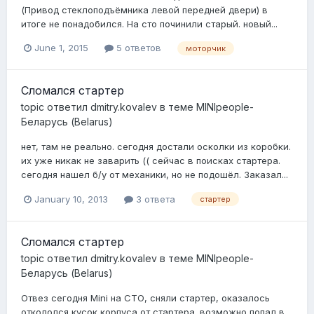
(Привод стеклоподъёмника левой передней двери) в
итоге не понадобился. На сто починили старый. новый...
June 1, 2015
5 ответов
моторчик
Сломался стартер
topic ответил
dmitry.kovalev
в теме
MINIpeople-
Беларусь (Belarus)
нет, там не реально. сегодня достали осколки из коробки.
их уже никак не заварить (( сейчас в поисках стартера.
сегодня нашел б/у от механики, но не подошёл. Заказал...
January 10, 2013
3 ответа
стартер
Сломался стартер
topic ответил
dmitry.kovalev
в теме
MINIpeople-
Беларусь (Belarus)
Отвез сегодня Mini на СТО, сняли стартер, оказалось
откололся кусок корпуса от стартера. возможно попал в