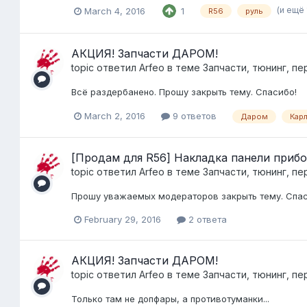
(и ещё
March 4, 2016
1
R56
руль
АКЦИЯ! Запчасти ДАРОМ!
topic ответил
Arfeo
в теме
Запчасти, тюнинг, пе
Всё раздербанено. Прошу закрыть тему. Спасибо!
March 2, 2016
9 ответов
Даром
Карл
[Продам для R56] Накладка панели прибо
topic ответил
Arfeo
в теме
Запчасти, тюнинг, пе
Прошу уважаемых модераторов закрыть тему. Спас
February 29, 2016
2 ответа
АКЦИЯ! Запчасти ДАРОМ!
topic ответил
Arfeo
в теме
Запчасти, тюнинг, пе
Только там не допфары, а противотуманки...