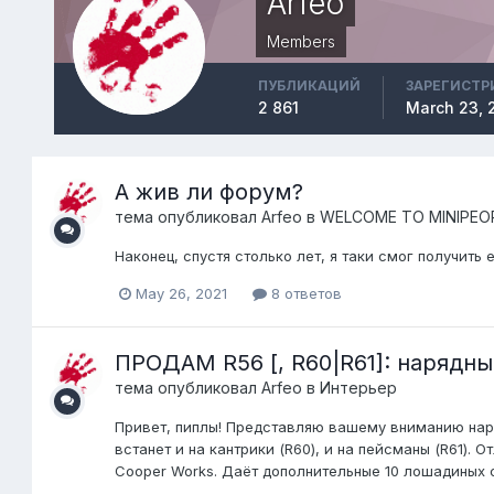
Arfeo
Members
ПУБЛИКАЦИЙ
ЗАРЕГИСТР
2 861
March 23, 
А жив ли форум?
тема опубликовал
Arfeo
в
WELCOME TO MINIPEO
Наконец, спустя столько лет, я таки смог получить
May 26, 2021
8 ответов
ПРОДАМ R56 [, R60|R61]: нарядн
тема опубликовал
Arfeo
в
Интерьер
Привет, пиплы! Представляю вашему вниманию наря
встанет и на кантрики (R60), и на пейсманы (R61).
Cooper Works. Даёт дополнительные 10 лошадиных си