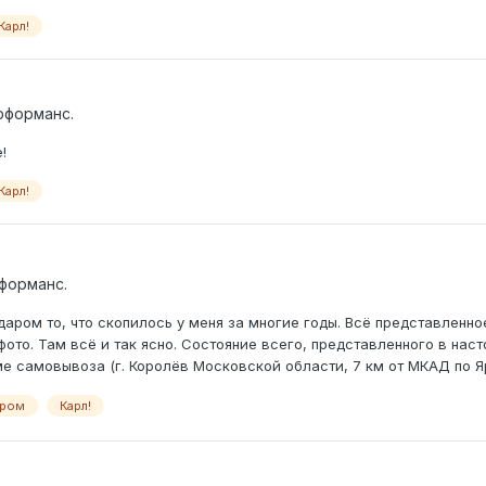
Карл!
рформанс.
!
Карл!
рформанс.
аром то, что скопилось у меня за многие годы. Всё представленное
фото. Там всё и так ясно. Состояние всего, представленного в на
оме самовывоза (г. Королёв Московской области, 7 км от МКАД по Я
ром
Карл!