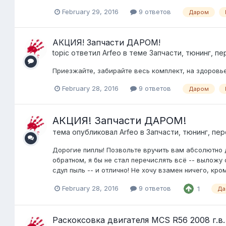
February 29, 2016
9 ответов
Даром
АКЦИЯ! Запчасти ДАРОМ!
topic ответил
Arfeo
в теме
Запчасти, тюнинг, пе
Приезжайте, забирайте весь комплект, на здоровье
February 28, 2016
9 ответов
Даром
АКЦИЯ! Запчасти ДАРОМ!
тема опубликовал
Arfeo
в
Запчасти, тюнинг, пе
Дорогие пиплы! Позвольте вручить вам абсолютно д
обратном, я бы не стал перечислять всё -- выложу 
сдул пыль -- и отлично! Не хочу взамен ничего, кр
February 28, 2016
9 ответов
1
Да
Раскоксовка двигателя MCS R56 2008 г.в.