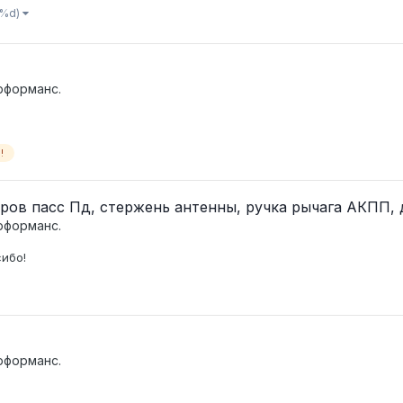
 %d)
рформанс.
!
ров пасс Пд, стержень антенны, ручка рычага АКПП,
рформанс.
ибо!
рформанс.