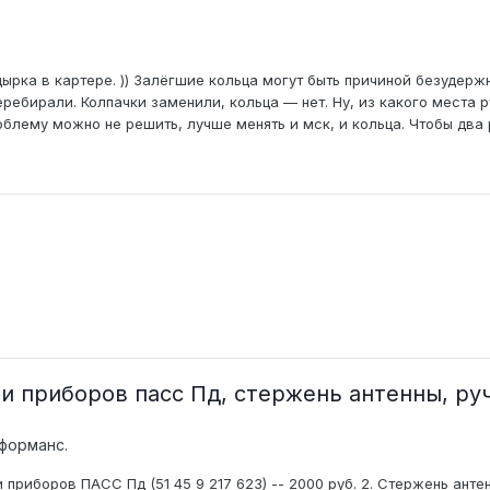
 дырка в картере. )) Залёгшие кольца могут быть причиной безудер
еребирали. Колпачки заменили, кольца — нет. Ну, из какого места 
облему можно не решить, лучше менять и мск, и кольца. Чтобы два 
ли приборов пасс Пд, стержень антенны, р
рформанс.
 приборов ПАСС Пд (51 45 9 217 623) -- 2000 руб. 2. Стержень антенн