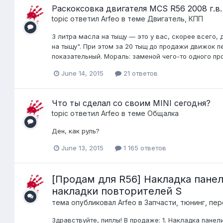
Раскоксовка двигателя MCS R56 2008 г.в.
topic ответил
Arfeo
в теме
Двигатель, КПП
3 литра масла на тыщу — это у вас, скорее всего,
на тыщу". При этом за 20 тыщ до продажи движок п
показательный. Мораль: заменой чего-то одного пр
June 14, 2015
21 ответов
Что ты сделал со своим MINI сегодня?
topic ответил
Arfeo
в теме
Общалка
Ден, как руль?
June 13, 2015
1 165 ответов
[Продам для R56] Накладка пане
накладки повторителей S
тема опубликовал
Arfeo
в
Запчасти, тюнинг, пе
Здравствуйте, пиплы! В продаже: 1. Накладка панели