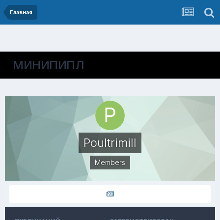
Главная
МИНИПИПЛ
Poultrimill
Members