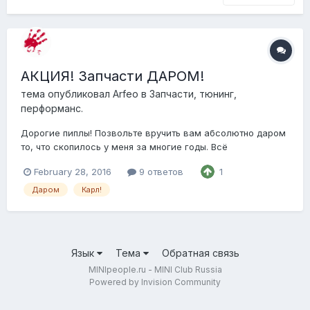
АКЦИЯ! Запчасти ДАРОМ!
тема опубликовал
Arfeo
в
Запчасти, тюнинг,
перформанс.
Дорогие пиплы! Позвольте вручить вам абсолютно даром
то, что скопилось у меня за многие годы. Всё
представленное относится к R56. Если модераторы не
February 28, 2016
9 ответов
1
настоят на обратном, я бы не стал перечислять всё --
выложу фото. Там всё и так ясно. Состояние всего,
Даром
Карл!
представленного в настоящем лоте, можно охар...
Язык
Тема
Обратная связь
MINIpeople.ru - MINI Club Russia
Powered by Invision Community