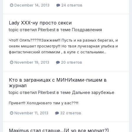
December 14, 2013
24 ответов
Lady XXX-ну просто секси
topic ответил
Piterbest
в теме
Поздравления
Что!!! Опять????!!!Зажжем!!! Пусть и на разных берегах, и
океян мешает просмотру!!! Но твоя лучезарная улыбка и
фантастический оптимизм , в купе с остальными...
November 19, 2013
20 ответов
Кто в заграницах с МИНИками-пишем в
журнал
topic ответил
Piterbest
в теме
Дальнее зарубежье
Привет!!! Холодновато там у вас??!!!
November 11, 2013
32 ответов
Maximus стал старше...(И чо все молчат?)