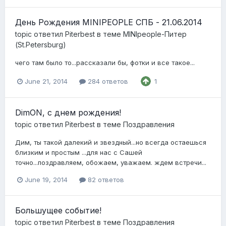
День Рождения MINIPEOPLE СПБ - 21.06.2014
topic ответил
Piterbest
в теме
MINIpeople-Питер
(St.Petersburg)
чего там было то...рассказали бы, фотки и все такое...
June 21, 2014
284 ответов
1
DimON, с днем рождения!
topic ответил
Piterbest
в теме
Поздравления
Дим, ты такой далекий и звездный...но всегда остаешься
близким и простым ...для нас с Сашей
точно...поздравляем, обожаем, уважаем. ждем встречи...
June 19, 2014
82 ответов
Большущее событие!
topic ответил
Piterbest
в теме
Поздравления