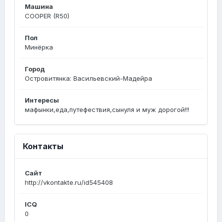
Машина
COOPER (R50)
Пол
Минёрка
Город
Островитянка: Васильевский-Мадейра
Интересы
мафынки,еда,путефествия,сынуля и муж дорогой!!!
Контакты
Сайт
http://vkontakte.ru/id545408
ICQ
0