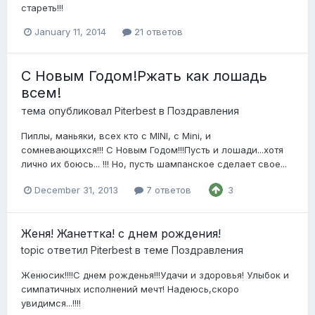
стареть!!!
January 11, 2014
21 ответов
С Новым Годом!Ржать как лошадь
всем!
тема опубликовал
Piterbest
в
Поздравления
Пиплы, маньяки, всех кто с MINI, c Mini, и
сомневающихся!!! С Новым Годом!!!Пусть и лошади...хотя
лично их боюсь... !!! Но, пусть шампанское сделает свое...
December 31, 2013
7 ответов
3
Женя! Жанеттка! с днем рождения!
topic ответил
Piterbest
в теме
Поздравления
Женюсик!!!!С днем рожденья!!!Удачи и здоровья! Улыбок и
симпатичных исполнений мечт! Надеюсь,скоро
увидимся...!!!!