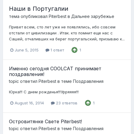
Наши в Португалии
тема опубликовал
Piterbest
в
Дальнее зарубежье
Привет всем, сто лет уже не появлялись, ибо совсем
отстали от цивилизации . Итак. кто помнит еще нас с
Сашей, отчаливших на берег португальский, призываю к...
June 5, 2015
1 ответ
1
Именно сегодня COOLCAT принимает
поздравления!
topic ответил
Piterbest
в теме
Поздравления
Юрка!!! С днем рожденья!!!Урряяяя!!!
August 16, 2014
23 ответов
1
Островитянке Свете Piterbest!
topic ответил
Piterbest
в теме
Поздравления