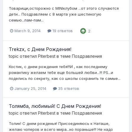
Товарищи,осторожно с MINIклубом ...от этого случаются
дети... Поздравляем с 8 марта уже шестиногую
семью...пам-пам...
March 9, 2014
19 ответов
2
Trekzx, с Днем Рождения!
topic ответил
Piterbest
в теме
Поздравления
Костик, с днем рождения тебя!!!И , как последнему
романтику желаем тебе еще большей любви...!!! PS...и
поделись по секрету, как со школы сохранить те самые...
January 25, 2014
35 ответов
Толямба, любимый! С Днем Рождения!
topic ответил
Piterbest
в теме
Поздравления
Толик! С днем рожденья! Присоединяюсь к Наташе,
желаю чоперов и всего мира...но пораньше!!! Не надо