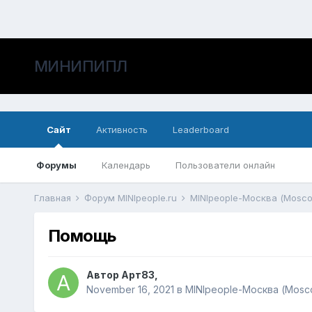
МИНИПИПЛ
Сайт
Активность
Leaderboard
Форумы
Календарь
Пользователи онлайн
Главная
Форум MINIpeople.ru
MINIpeople-Москва (Mosc
Помощь
Автор
Арт83
,
November 16, 2021
в
MINIpeople-Москва (Mosc