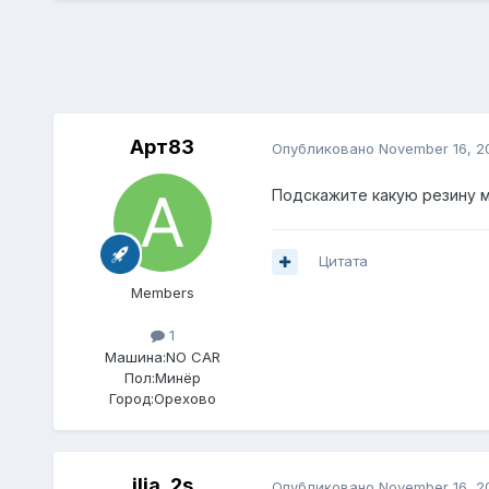
Арт83
Опубликовано
November 16, 2
Подскажите какую резину мо
Цитата
Members
1
Машина:
NO CAR
Пол:
Минёр
Город:
Орехово
ilia_2s
Опубликовано
November 16, 2