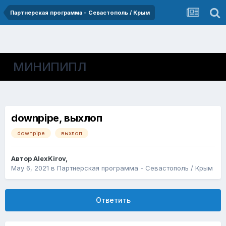
Партнерская программа - Севастополь / Крым
МИНИПИПЛ
downpipe, выхлоп
downpipe
выхлоп
Автор
AlexKirov
,
May 6, 2021
в
Партнерская программа - Севастополь / Крым
Ответить