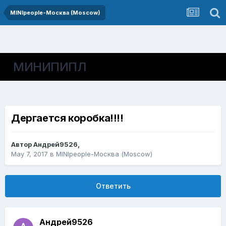
MINIpeople-Москва (Moscow)
МИНИПИПЛ
Дергается коробка!!!!
Автор
Андрей9526
,
May 7, 2017
в
MINIpeople-Москва (Moscow)
Ответить
Андрей9526