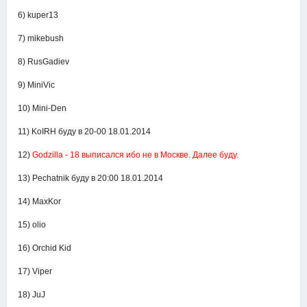
6) kuper13
7) mikebush
8) RusGadiev
9) MiniVic
10) Mini-Den
11) KoIRH буду в 20-00 18.01.2014
12)
Godzilla - 18 выписался ибо не в Москве. Далее буду.
13) Pechatnik буду в 20:00 18.01.2014
14) MaxKor
15) olio
16) Orchid Kid
17) Viper
18) JuJ