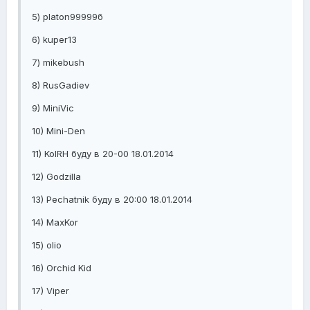
5) platon99999б
6) kuper13
7) mikebush
8) RusGadiev
9) MiniVic
10) Mini-Den
11) KoIRH буду в 20-00 18.01.2014
12) Godzilla
13) Pechatnik буду в 20:00 18.01.2014
14) MaxKor
15) olio
16) Orchid Kid
17) Viper