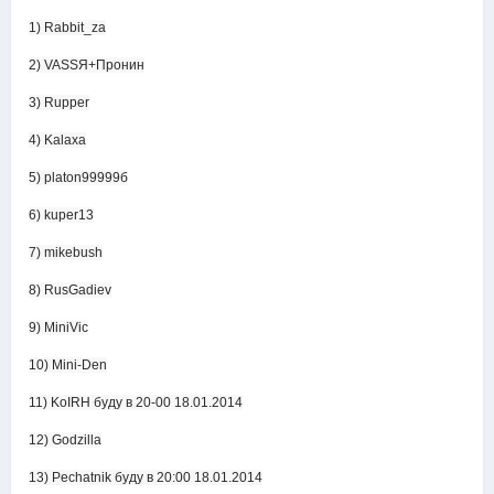
1) Rabbit_za
2) VASSЯ+Пронин
3) Rupper
4) Kalaxa
5) platon99999б
6) kuper13
7) mikebush
8) RusGadiev
9) MiniVic
10) Mini-Den
11) KoIRH буду в 20-00 18.01.2014
12) Godzilla
13) Pechatnik буду в 20:00 18.01.2014