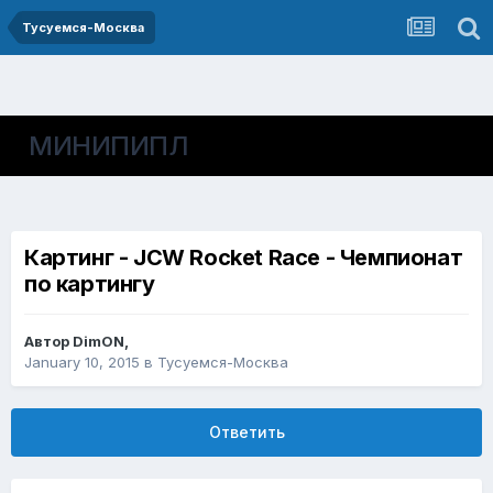
Тусуемся-Москва
МИНИПИПЛ
Картинг - JCW Rocket Race - Чемпионат
по картингу
Автор
DimON
,
January 10, 2015
в
Тусуемся-Москва
Ответить