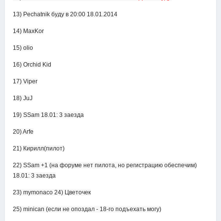
13) Pechatnik буду в 20:00 18.01.2014
14) MaxKor
15) olio
16) Orchid Kid
17) Viper
18) JuJ
19) SSam 18.01: 3 заезда
20) Arfe
21) Кирилл(пилот)
22) SSam +1 (на форуме нет пилота, но регистрацию обеспечим)
18.01: 3 заезда
23) mymonaco 24) Цветочек
25) minican (если не опоздал - 18-го подъехать могу)