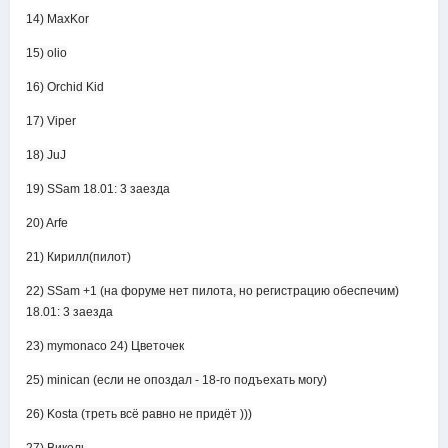
14) MaxKor
15) olio
16) Orchid Kid
17) Viper
18) JuJ
19) SSam 18.01: 3 заезда
20) Arfe
21) Кирилл(пилот)
22) SSam +1 (на форуме нет пилота, но регистрацию обеспечим)
18.01: 3 заезда
23) mymonaco 24) Цветочек
25) minican (если не опоздал - 18-го подъехать могу)
26) Kosta (треть всё равно не придёт )))