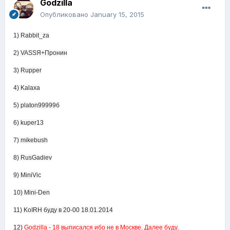
Godzilla
Опубликовано
January 15, 2015
1) Rabbit_za
2) VASSЯ+Пронин
3) Rupper
4) Kalaxa
5) platon99999б
6) kuper13
7) mikebush
8) RusGadiev
9) MiniVic
10) Mini-Den
11) KoIRH буду в 20-00 18.01.2014
12)
Godzilla - 18 выписался ибо не в Москве. Далее буду.