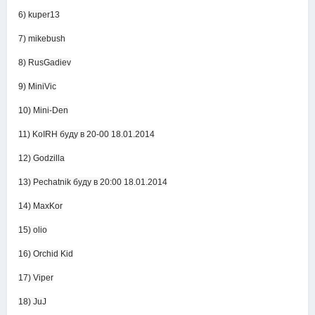
6) kuper13
7) mikebush
8) RusGadiev
9) MiniVic
10) Mini-Den
11) KoIRH буду в 20-00 18.01.2014
12) Godzilla
13) Pechatnik буду в 20:00 18.01.2014
14) MaxKor
15) olio
16) Orchid Kid
17) Viper
18) JuJ