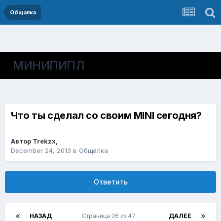
Общалка
МИНИПИПЛ
Что ты сделал со своим MINI сегодня?
Автор
Trekzx
,
December 24, 2013
в
Общалка
Ответить
НАЗАД
Страница 26 из 47
ДАЛЕЕ