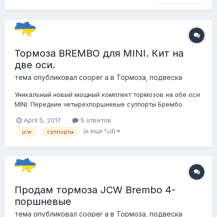
Тормоза BREMBO для MINI. Кит на
две оси.
тема опубликовал
cooper a
в
Тормоза, подвеска
Уникальный новый мощный комплект тормозов на обе оси
MINI. Передние четырёхпоршневые суппорты Брембо
дооснащены высокоэффективными тормозными дисками
April 5, 2017
5 ответов
от BMW M3 с направленной вентиляцией диаметром 315
(и ещё %d)
jcw
суппорты
мм и шириной 28 мм вместо стандартных 22 мм.
Передние колодки — оригинал.Передние диски —
Zimmerman...
Продам тормоза JCW Brembo 4-
поршневые
тема опубликовал
cooper a
в
Тормоза, подвеска