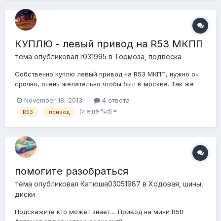
граната продается в сборе со шрузом за бешеные деньги.
Н...
КУПЛЮ - левый привод на R53 МКПП
тема опубликовал
r031995
в
Тормоза, подвеска
Собственно куплю левый привод на R53 МКПП, нужно оч
срочно, очень желательно чтобы был в москве. Так же
ищу кулису в сборе с тросами или просто тросы для
November 18, 2013
4 ответа
МКПП шестиступки +7 925 377 пять пять 51
(и ещё %d)
R53
привод
помогите разобраться
тема опубликовал
Катюша03051987
в
Ходовая, шины,
диски
Подскажите кто может знает.... Привод на мини R50