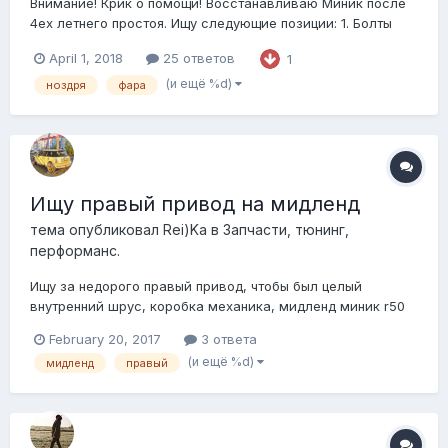
Внимание! Крик о помощи! Восстанавливаю Миник после
4ех летнего простоя. Ищу следующие позиции: 1. Болты
маховика р53 МКПП от р50 не подходят( 2. Опору
April 1, 2018
25 ответов
1
(подушку) КПП р53 МКПП в любом состояние рассмотрю
варианты. 2. Шланг от самого исполнительного цилиндра
(и ещё %d)
ноздря
фара
сцепления до первого соединен...
Ищу правый привод на мидленд
тема опубликовал
Rei)Ka
в
Запчасти, тюнинг,
перформанс.
Ищу за недорого правый привод, чтобы был целый
внутренний шрус, коробка механика, мидленд миник r50
February 20, 2017
3 ответа
(и ещё %d)
мидленд
правый