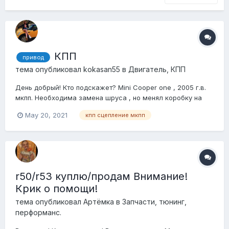
КПП
привод
тема опубликовал
kokasan55
в
Двигатель, КПП
День добрый! Кто подскажет? Mini Cooper one , 2005 г.в.
мкпп. Необходима замена шруса , но менял коробку на
getrag, пару лет тому назад. Как точно определить какая
May 20, 2021
кпп сцепление мкпп
кпп, что бы установить привод и не ошибиться? Спасибо!
r50/r53 куплю/продам Внимание!
Крик о помощи!
тема опубликовал
Артёмка
в
Запчасти, тюнинг,
перформанс.