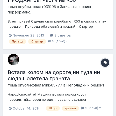
ПРОДАМ Запчасти на R50
тема опубликовал
r031995
в
Запчасти, тюнинг,
перформанс.
Всем привет! Сделал свап коробки от R53 в связи с этим
продаю: - Привода оба левый и правый - Стартер -
Маховик - тросы оба - Тормозные диски с суппортами и
November 23, 2013
8 ответов
колодками (новые оригинал проехали не более 100км ) -
(и ещё %d)
Привод
Стартер
задние суппорта с колодками от R56 Так же есть: - короб
воздушного фильтр...
Встала колом на дороге,ни туда ни
сюда!Полетела граната
тема опубликовал
Mini505777
в
Неполадки и ремонт
Народ!спасайте!! Машина встала колом.хруст
нереальный.вперед не едет,назад не едет.при
переключении на паркинг страшный звук. Оттащили на
(и ещё %d)
October 14, 2014
Шруз
граната
эвакуаторе в сервис.Приговор: полетела левая граната .
Заонила на экзист,по другим автозапчастям-везде