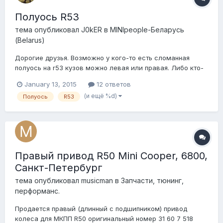
Полуось R53
тема опубликовал
J0kER
в
MINIpeople-Беларусь
(Belarus)
Дорогие друзья. Возможно у кого-то есть сломанная
полуось на r53 кузов можно левая или правая. Либо кто-
нибудь возможно знает от каких автомобилей подходит
January 13, 2015
12 ответов
трипод на нашу полуось, каталоги его зовут ( муфта с
(и ещё %d)
Полуось
R53
шипами, приводной вал ) поиск по интернету в этом
вопросе мне не помог.
Правый привод R50 Mini Cooper, 6800,
Санкт-Петербург
тема опубликовал
musicman
в
Запчасти, тюнинг,
перформанс.
Продается правый (длинный с подшипником) привод
колеса для МКПП R50 оригинальный номер 31 60 7 518