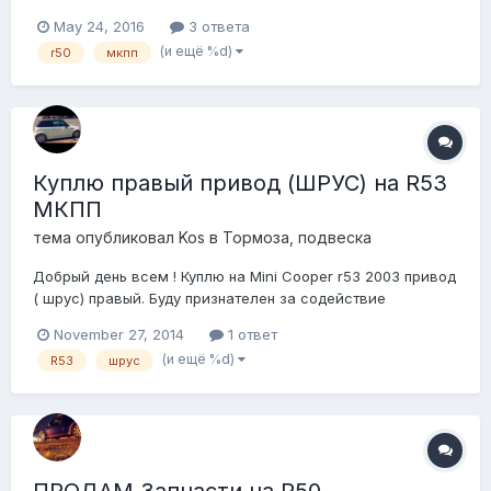
238. Новый из Штатов в коробке. Не понадобился, так как
May 24, 2016
3 ответа
проблему авто устранили без замены приводного вала.
(и ещё %d)
r50
мкпп
Тел. +7(921)4О6-21-66, Дмитрий, Санкт-Петербург
Отправлю ТК если буд...
Куплю правый привод (ШРУС) на R53
МКПП
тема опубликовал
Kos
в
Тормоза, подвеска
Добрый день всем ! Куплю на Mini Cooper r53 2003 привод
( шрус) правый. Буду признателен за содействие
November 27, 2014
1 ответ
(и ещё %d)
R53
шрус