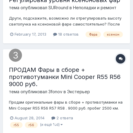
Регулировка уровня ксеноновых фар
тема опубликовал
SURround
в
Неполадки и ремонт
Други, подскажите, возможно ли отрегулировать высоту
светопучка на ксеноновой фаре самостоятельно? После
замены левой фары в клубном сервисе оказалось, что
February 17, 2013
18 ответов
Фара
ксенон
она светит ниже правой. Ехать в сервис влом :-)
ПРОДАМ Фары в сборе +
противотуманки Mini Cooper R55 R56
9000 руб.
тема опубликовал
3fonov
в
Экстерьер
Продам оригинальные фары в сборе + противотуманки на
Mini Cooper R55 R56 R57 R58 . 9000 руб. пробег 2500 км.
код запчастей 63122751263 63122751264. цена указанна за
August 28, 2014
2 ответа
всё. помогу с доставкой. СПб Владислав +7 911 767 66 77
(и ещё %d)
r55
r56
IMG_4301.JPG IMG_4303.JPG IMG_4304.JPG IMG_4307.JPG
IMG_4306.JPG