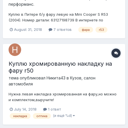
перформанс.
Куплю в Питере б/у фару левую на Mini Cooper S R53
(2004). Номер детали: 63127198739 В интернете по
приемлемой цене не найти, может у кого есть ненужная
August 31, 2018
7 ответов
фара
r53
Фото не приложить, к сожалению. Поэтому указываю
ссылку на фотографию. Фото фары Готов рассмотреть
варианты с покупкой не целого...
Куплю хромированную накладку на
фару r50
тема опубликовал
Никита43
в
Кузов, салон
автомобиля
Нужна левая накладка хромированная на фару,но можно
и комплектом,выручите!
July 14, 2018
1 ответ
(и ещё %d)
накладка
оптика