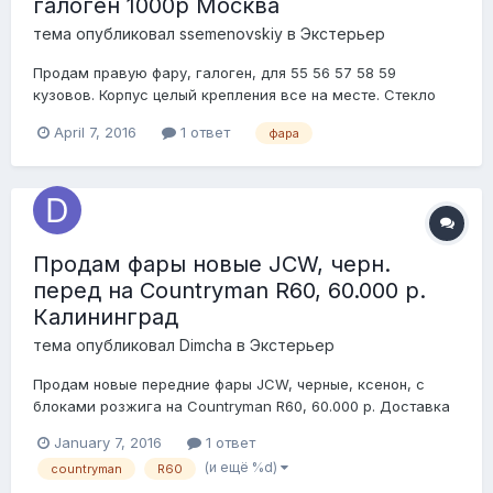
галоген 1000р Москва
тема опубликовал
ssemenovskiy
в
Экстерьер
Продам правую фару, галоген, для 55 56 57 58 59
кузовов. Корпус целый крепления все на месте. Стекло
целое без трещин. Корректор работает. Сломано одно
April 7, 2016
1 ответ
фара
крепление отражателя. Можно приклеить. Так что под
ремонт или на запчасти. + отдам второе белое стеклышко
поворотника. Фара аккуратно расклеена, б...
Продам фары новые JCW, черн.
перед на Countryman R60, 60.000 р.
Калининград
тема опубликовал
Dimcha
в
Экстерьер
Продам новые передние фары JCW, черные, ксенон, с
блоками розжига на Countryman R60, 60.000 р. Доставка
в другие города России
January 7, 2016
1 ответ
(и ещё %d)
countryman
R60