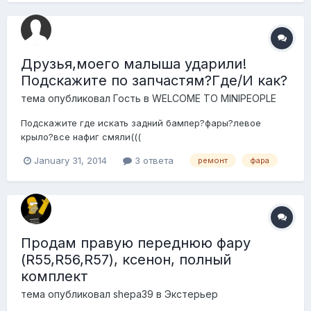
Друзья,моего малыша ударили!
Подскажите по запчастям?Где/И как?
тема опубликовал Гость в
WELCOME TO MINIPEOPLE
Подскажите где искать задний бампер?фары?левое
крыло?все нафиг смяли(((
January 31, 2014
3 ответа
ремонт
фара
Продам правую переднюю фару
(R55,R56,R57), ксенон, полный
комплект
тема опубликовал
shepa39
в
Экстерьер