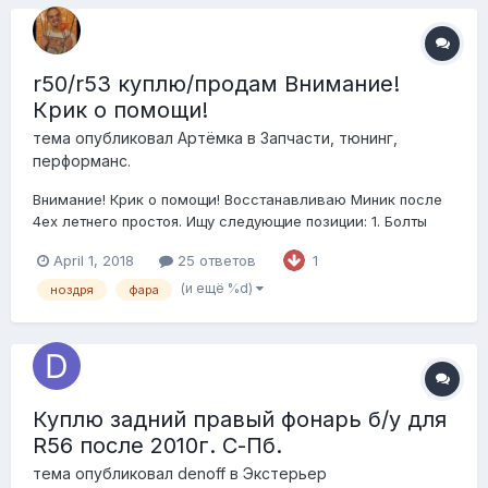
r50/r53 куплю/продам Внимание!
Крик о помощи!
тема опубликовал
Артёмка
в
Запчасти, тюнинг,
перформанс.
Внимание! Крик о помощи! Восстанавливаю Миник после
4ех летнего простоя. Ищу следующие позиции: 1. Болты
маховика р53 МКПП от р50 не подходят( 2. Опору
April 1, 2018
25 ответов
1
(подушку) КПП р53 МКПП в любом состояние рассмотрю
варианты. 2. Шланг от самого исполнительного цилиндра
(и ещё %d)
ноздря
фара
сцепления до первого соединен...
Куплю задний правый фонарь б/у для
R56 после 2010г. С-Пб.
тема опубликовал
denoff
в
Экстерьер