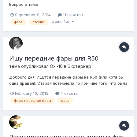
Вопрос в теме
September 9, 2014
11 ответов
(и ещё %d)
фара
стекло
Ищу передние фары для R50
тема опубликовал
Oxi-10
в
Экстерьер
Доброго дня! Ищутся передние фары на R50 (или хотя бы
одна правая). Старая потемнела по причине того, что была
не герметична.. Теперь она портит весь вид, да и светит
February 16, 2015
4 ответа
хуже, чем левая( Может, у кого-то есть в запасниках?
фары передние фары
фара
Все благодарности