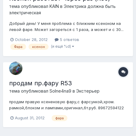
тема опубликовал
KAIN
в
Электрика должна быть
электрическая
Добрый день! У меня проблема с ближним ксеноном на
левой фаре. Может загореться с 1 раза, а может и с 30...
При этом правая загорается стабильно и без каких-
October 28, 2012
5 ответов
нибудь нариканий. Дальний работает стабильно на обоих
(и ещё %d)
Фара
ксенон
фарах. Уже и лампы менял, и блоки розжига менял тоже
местами, но проблема не изчесла......
продам пр.фару R53
тема опубликовал
Solne4na9
в
Экстерьер
продам правую ксененовую фару,с фарсункой,хром.
рамкой,блоком и лампами,оригинал,6т.руб. 89672594122
August 31, 2012
фара