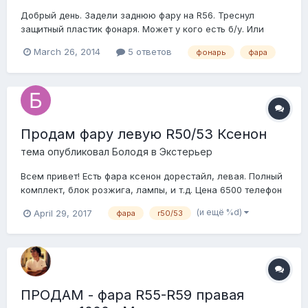
Добрый день. Задели заднюю фару на R56. Треснул
защитный пластик фонаря. Может у кого есть б/у. Или
может есть возможность поменять только защитный
March 26, 2014
5 ответов
фонарь
фара
пластик без фары? За ранее спасибо.
Продам фару левую R50/53 Ксенон
тема опубликовал
Болодя
в
Экстерьер
Всем привет! Есть фара ксенон дорестайл, левая. Полный
комплект, блок розжига, лампы, и т.д. Цена 6500 телефон
для связи 89818507633
(и ещё %d)
April 29, 2017
фара
r50/53
ПРОДАМ - фара R55-R59 правая