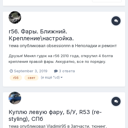
r56. Фары. Ближний.
Крепление\настройка.
тема опубликовал
obsessionnn
в
Неполадки и ремонт
Друзья! Менял гудок на r56 2010 года, открутил 4 болта
крепления правой фары. Аккуратно, все по порядку.
Поменял гудок, поставил фару. Включаю свет, пучок лупит
September 3, 2019
3 ответа
вниз. Есть два регулировочных винта. Регулировка по
(и ещё %d)
r56
свет
вертикали не поднимает на необходимую высоту. Под
болтами есть регулировочные бочки по...
Куплю левую фару, Б/У, R53 (re-
styling), СПб
тема опубликовал
Vladimir95
в
Запчасти, тюнинг,