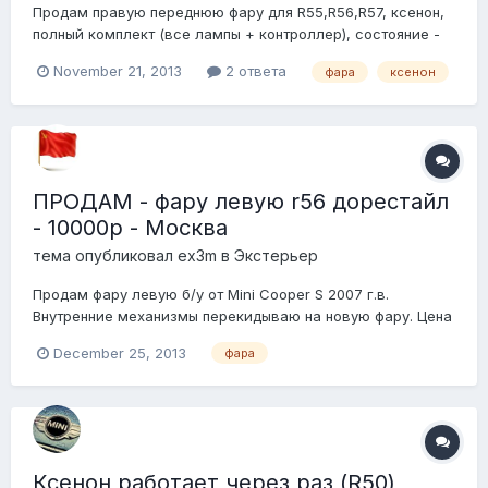
Продам правую переднюю фару для R55,R56,R57, ксенон,
полный комплект (все лампы + контроллер), состояние -
как новая, с Купера 2009 года. Цена - 15 000 рублей,
November 21, 2013
2 ответа
фара
ксенон
находится в Калининграде, отправлю почтой РФ или EMS в
любую точку России. Обратите внимание для совпадения
фар - корпус поворотника глянцев...
ПРОДАМ - фару левую r56 дорестайл
- 10000р - Москва
тема опубликовал
ex3m
в
Экстерьер
Продам фару левую б/у от Mini Cooper S 2007 г.в.
Внутренние механизмы перекидываю на новую фару. Цена
вопроса 10 000р
December 25, 2013
фара
Ксенон работает через раз (R50)