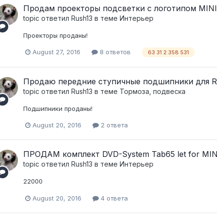
Продам проекторы подсветки с логотипом MINI
topic ответил
Rush13
в теме
Интерьер
Проекторы проданы!
August 27, 2016
8 ответов
63 31 2 358 531
Продаю передние ступичные подшипники для R
topic ответил
Rush13
в теме
Тормоза, подвеска
Подшипники проданы!
August 20, 2016
2 ответа
ПРОДАМ комплект DVD-System Tab65 let for MINI 
topic ответил
Rush13
в теме
Интерьер
22000
August 20, 2016
4 ответа