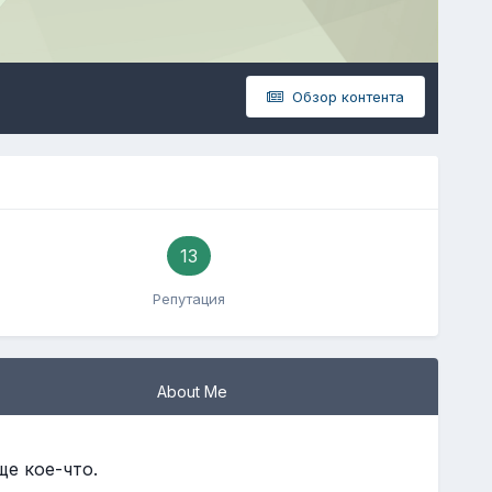
Обзор контента
13
Репутация
About Me
е кое-что.