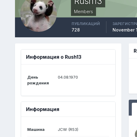
Rush13
Members
ПУБЛИКАЦИЙ
ЗАРЕГИСТР
728
November 1
R
Информация о Rush13
День
04.08.1970
рождения
Информация
Машина
JCW (R53)