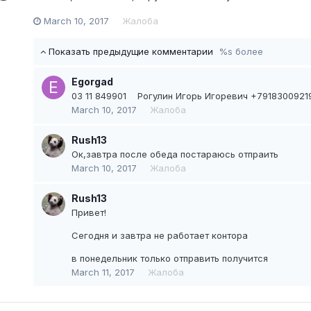
March 10, 2017
Жалоба
Показать предыдущие комментарии
%s более
Egorgad
03 11 849901 Рогулин Игорь Игоревич +79183009219 
March 10, 2017
Жалоба
Rush13
Ок,завтра после обеда постараюсь отпраить
March 10, 2017
Жалоба
Rush13
Привет!
Сегодня и завтра не работает контора
в понедельник только отправить получится
March 11, 2017
Жалоба