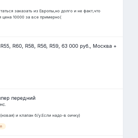
таться заказать из Европы,но долго и не факт,что
и цена 10000 за все примерно(
5, R60, R58, R56, R59, 63 000 руб., Москва +
мпер передний
нс.
новая) и клапан б/у.Если надо-в оичку)
пп