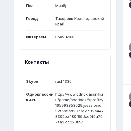
Пол
Минёр
Город
Тихорецк Краснодарский
край
Интересы
BMW-MINI
Контакты
Skype
rush1330
Одноклассни
http://www.odnoklassniki.r
ки.ru
u/game/sherlock#/profile/
165993853529;jsessionid=
92f5b5ad2377d271f2a447
8305ba480f89dce0f5a70
7aa2.cc220fb7