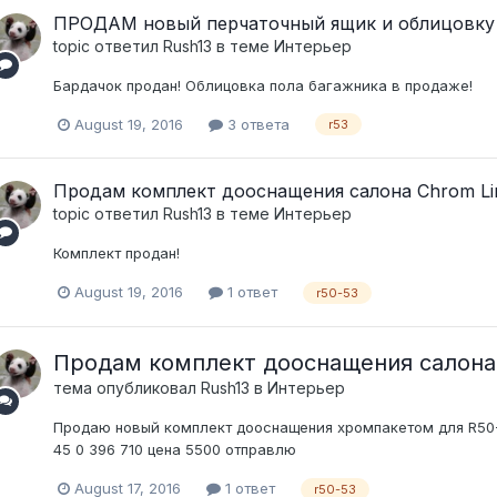
ПРОДАМ новый перчаточный ящик и облицовку п
topic ответил
Rush13
в теме
Интерьер
Бардачок продан! Облицовка пола багажника в продаже!
August 19, 2016
3 ответа
r53
Продам комплект дооснащения салона Chrom Lin
topic ответил
Rush13
в теме
Интерьер
Комплект продан!
August 19, 2016
1 ответ
r50-53
Продам комплект дооснащения салона 
тема опубликовал
Rush13
в
Интерьер
Продаю новый комплект дооснащения хромпакетом для R50-
45 0 396 710 цена 5500 отправлю
August 17, 2016
1 ответ
r50-53