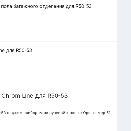
ола багажного отделения для R50-53
e для R50-53
Chrom Line для R50-53
53 с одним прибором на рулевой колонке Ориг.номер 51