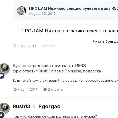
Читать боль
July 2, 2017
Жалоба
Куплю передние тормоза от R56S
topic ответил
Rush13
в теме
Тормоза, подвеска
Есть такой комплект новый поюс задние перфорированые ди
May 4, 2017
2 ответа
Rush13
Egorgad
Так что,нижняя секция рулевого вала нужна?