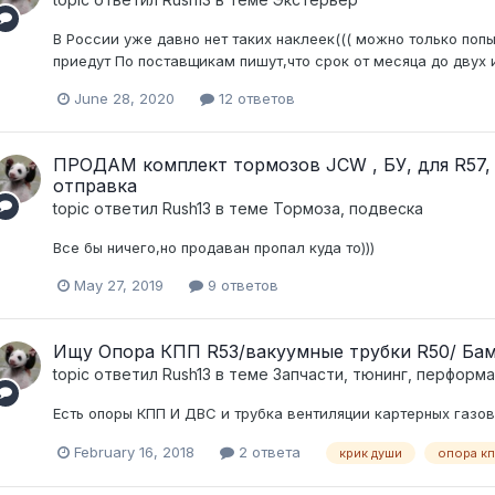
В России уже давно нет таких наклеек((( можно только попы
приедут По поставщикам пишут,что срок от месяца до двух 
June 28, 2020
12 ответов
ПРОДАМ комплект тормозов JCW , БУ, для R57, R5
отправка
topic ответил
Rush13
в теме
Тормоза, подвеска
Все бы ничего,но продаван пропал куда то)))
May 27, 2019
9 ответов
Ищу Опора КПП R53/вакуумные трубки R50/ Ба
topic ответил
Rush13
в теме
Запчасти, тюнинг, перформа
Есть опоры КПП И ДВС и трубка вентиляции картерных газов(
February 16, 2018
2 ответа
крик души
опора к