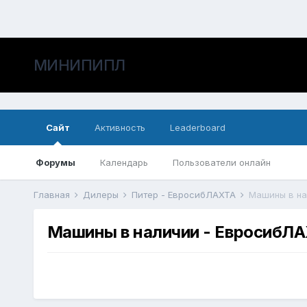
МИНИПИПЛ
Сайт
Активность
Leaderboard
Форумы
Календарь
Пользователи онлайн
Главная
Дилеры
Питер - ЕвросибЛАХТА
Машины в на
Машины в наличии - ЕвросибЛ