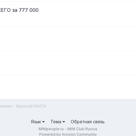
СЕГО за 777 000
личии - ЕвросибЛАХТА
Язык
Тема
Обратная связь
MINIpeople.ru - MINI Club Russia
Powered by Invision Community