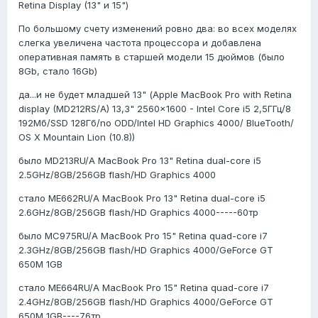
Retina Display (13" и 15")
По большому счету изменений ровно два: во всех моделях
слегка увеличена частота процессора и добавлена
оперативная память в старшей модели 15 дюймов (было
8Gb, стало 16Gb)
да...и не будет младшей 13" (Apple MacBook Pro with Retina
display (MD212RS/A) 13,3" 2560x1600 - Intel Core i5 2,5ГГц/8
192Мб/SSD 128Гб/no ODD/Intel HD Graphics 4000/ BlueTooth/
OS X Mountain Lion (10.8))
было MD213RU/A MacBook Pro 13" Retina dual-core i5
2.5GHz/8GB/256GB flash/HD Graphics 4000
стало ME662RU/A MacBook Pro 13" Retina dual-core i5
2.6GHz/8GB/256GB flash/HD Graphics 4000-----60тр
было MC975RU/A MacBook Pro 15" Retina quad-core i7
2.3GHz/8GB/256GB flash/HD Graphics 4000/GeForce GT
650M 1GB
стало ME664RU/A MacBook Pro 15" Retina quad-core i7
2.4GHz/8GB/256GB flash/HD Graphics 4000/GeForce GT
650M 1GB----76тр