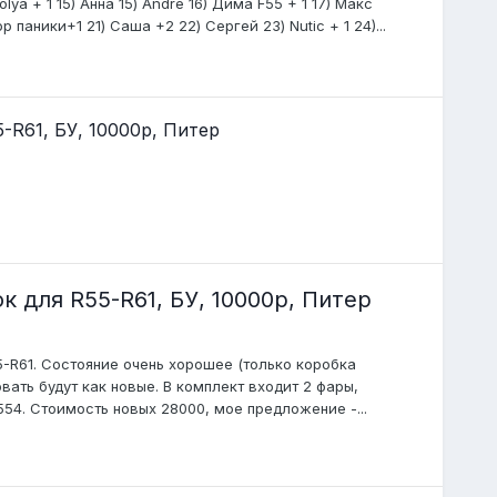
Paolya + 1 15) Анна 15) Andre 16) Дима F55 + 1 17) Макс
 паники+1 21) Саша +2 22) Сергей 23) Nutic + 1 24)...
R61, БУ, 10000р, Питер
для R55-R61, БУ, 10000р, Питер
-R61. Состояние очень хорошее (только коробка
вать будут как новые. В комплект входит 2 фары,
554. Стоимость новых 28000, мое предложение -...