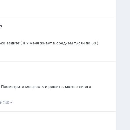
?
о ездите?))) У меня живут в среднем тысяч по 50 )
.5. Посмотрите мощность и решите, можно ли его
щё %d)