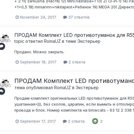
+ 2 11) zarkusha (Настя) 12) Mini.nastasia+1 13) Zi (3-in-1) 14) 
+1+0,5 18) miniannn+nikitapest+Ребенок 19) MEGA 20) Директор
November 24, 2017
37 ответов
ПРОДАМ Комплект LED противотуманок для R55-
topic ответил
RomaUZ
в теме
Экстерьер
Продано. Можно закрыть.
September 18, 2017
2 ответа
ПРОДАМ Комплект LED противотуманок 
тема опубликовал
RomaUZ
в
Экстерьер
Продам комплект оригинальных LED противотуманок для R55
ушатанная=))), без сколов, царапин, если вымыть и отполиро
провода и блок. Номер комплекта на bmwcats - 63 12 2 338 
September 17, 2017
2 ответа
2