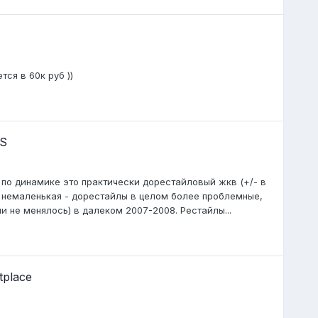
ся в 60к руб ))
 S
 по динамике это практически дорестайловый жкв (+/- в
и немаленькая - дорестайлы в целом более проблемные,
ли не менялось) в далеком 2007-2008. Рестайлы...
tplace