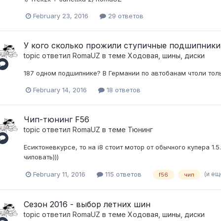
February 23, 2016
29 ответов
У кого сколько прожили ступичные подшипники
topic ответил
RomaUZ
в теме
Ходовая, шины, диски
187 одном подшипнике? В Германии по автобанам чтоли тольк
February 14, 2016
18 ответов
Чип-тюнинг F56
topic ответил
RomaUZ
в теме
Тюнинг
Есиктоневкурсе, то на i8 стоит мотор от обычного купера 1
чиповать)))
(и е
February 11, 2016
115 ответов
f56
чип
Сезон 2016 - выбор летних шин
topic ответил
RomaUZ
в теме
Ходовая, шины, диски