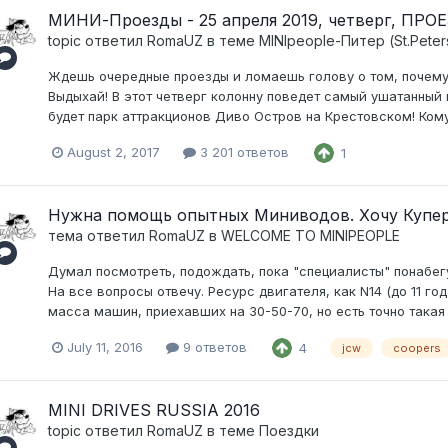
МИНИ-Проезды - 25 апреля 2019, четверг, ПР
topic ответил
RomaUZ
в теме
MINIpeople-Питер (St.Peter
Ждешь очередные проезды и ломаешь голову о том, почему 
Выдыхай! В этот четверг колонну поведет самый ушатанный 
будет парк аттракционов Диво Остров на Крестовском! Кому 
August 2, 2017
3 201 ответов
1
Нужна помощь опытных Миниводов. Хочу Купе
тема ответил
RomaUZ
в
WELCOME TO MINIPEOPLE
Думал посмотреть, подождать, пока "специалисты" понабегу
На все вопросы отвечу. Ресурс двигателя, как N14 (до 11 года
масса машин, приехавших на 30-50-70, но есть точно такая 
July 11, 2016
9 ответов
4
jcw
coopers
MINI DRIVES RUSSIA 2016
topic ответил
RomaUZ
в теме
Поездки