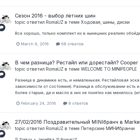
Сезон 2016 - выбор летних шин
topic ответил
RomaUZ
в теме
Ходовая, шины, диски
Все хорошо, только комплект их в нынешних реалиях обойдет
March 6, 2016
68 ответов
В чем разница? Рестайл или дорестайл? Cooper
topic ответил
RomaUZ
в теме
WELCOME TO MINIPEOPLE
Разница в динамике есть, и немаленькая. Рестайловая эска
зависимости от состояния). Разница в обслуживании есть 
более старые, да и масло в них не понятно как менялось (и
February 24, 2016
8 ответов
27/02/2016 Поздравительный MINIбранч в Marke
topic ответил
RomaUZ
в теме
Питерские МИНИбранчи
1) Trekzx + Janettka 2) RomaUZ