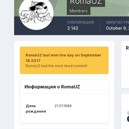
RomaUZ
Members
ПУБЛИКАЦИЙ
ЗАРЕГИСТР
2 142
October 9,
R
RomaUZ last won the day on September
18 2017
RomaUZ had the most liked content!
Информация о RomaUZ
День
21.01.1988
рождения