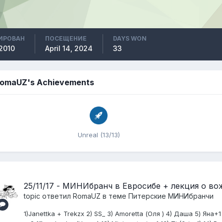
ИРОВАН
ПОСЕЩЕНИЕ
DAYS WON
 2010
April 14, 2024
33
omaUZ's Achievements
Unreal (13/13)
25/11/17 - МИНИбранч в Евросибе + лекция о в
topic ответил
RomaUZ
в теме
Питерские МИНИбранчи
1)Janettka + Trekzx 2) SS_ 3) Amoretta (Оля ) 4) Даша 5) Яна+1