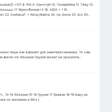
exdub(!) +1(?) 8. PIG 9. GarrrrryK 10. ТолямбИна 11. Tikky 12.
inuuuuu 17. МультФильм+2 18. zSEA + 1 19.
mon 23. SvetlanaT + Alina_Malina 24. ne_doma 25. bro 26...
ложил лишь как вариант для заинтересованных. Тк сам
я фигня что Абхазия-Грузия может не прокатить...
 13-14 Абхазия 15-16 Грузия 17 Ереван 18-19 Баку на
уже по желанию в Мск )