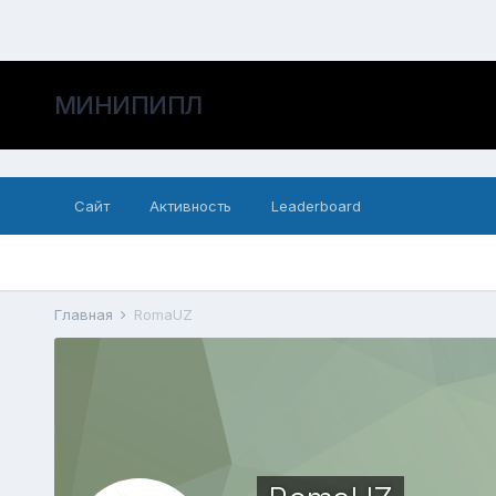
МИНИПИПЛ
Сайт
Активность
Leaderboard
Главная
RomaUZ