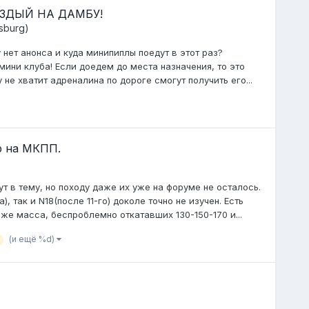
ОЕЗДЫЙ НА ДАМБУ!
sburg)
нет анонса и куда минипиплы поедут в этот раз?
мини клуба! Если доедем до места назначения, то это
не хватит адреналина по дороге смогут получить его...
р на МКПП.
т в тему, но походу даже их уже на форуме не осталось.
), так и N18(после 11-го) доколе точно не изучен. Есть
же масса, беспроблемно откатавших 130-150-170 и...
(и ещё %d)