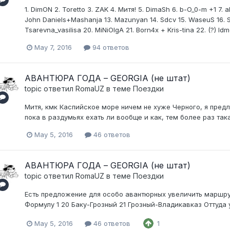
1. DimON 2. Toretto 3. ZAK 4. Митя! 5. DimaSh 6. b-O_0-m +1 7. al
John Daniels+Mashanja 13. Mazunyan 14. Sdcv 15. WaseuS 16. S
Tsarevna_vasilisa 20. MiNiOlgA 21. Born4x + Kris-tina 22. (?) Id
May 7, 2016
94 ответов
АВАНТЮРА ГОДА – GEORGIA (не штат)
topic ответил
RomaUZ
в теме
Поездки
Митя, кмк Каспийское море ничем не хуже Черного, я пред
пока в раздумьях ехать ли вообще и как, тем более раз така
May 5, 2016
46 ответов
АВАНТЮРА ГОДА – GEORGIA (не штат)
topic ответил
RomaUZ
в теме
Поездки
Есть предложение для особо авантюрных увеличить маршрут...
Формулу 1 20 Баку-Грозный 21 Грозный-Владикавказ Оттуда 
May 5, 2016
46 ответов
1