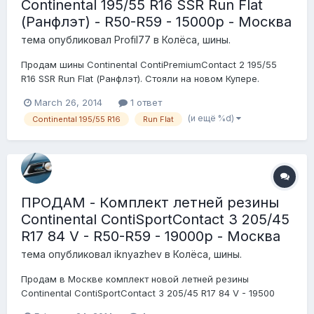
Continental 195/55 R16 SSR Run Flat
(Ранфлэт) - R50-R59 - 15000р - Москва
тема опубликовал
Profil77
в
Колёса, шины.
Продам шины Continental ContiPremiumContact 2 195/55
R16 SSR Run Flat (Ранфлэт). Стояли на новом Купере.
Отъездил прошлым летом около 2000 км. Шины в идеале.
March 26, 2014
1 ответ
Без проколов и т.п. Небольшой торг возможен. Давайте
(и ещё %d)
Continental 195/55 R16
Run Flat
тыщ 15 попрошу.. т.: 8 (916) 657- шесть два - 8 один
ПРОДАМ - Комплект летней резины
Continental ContiSportContact 3 205/45
R17 84 V - R50-R59 - 19000р - Москва
тема опубликовал
iknyazhev
в
Колёса, шины.
Продам в Москве комплект новой летней резины
Continental ContiSportContact 3 205/45 R17 84 V - 19500
рублей. Резина НЕ Runflat. Производство июль 2013 года.