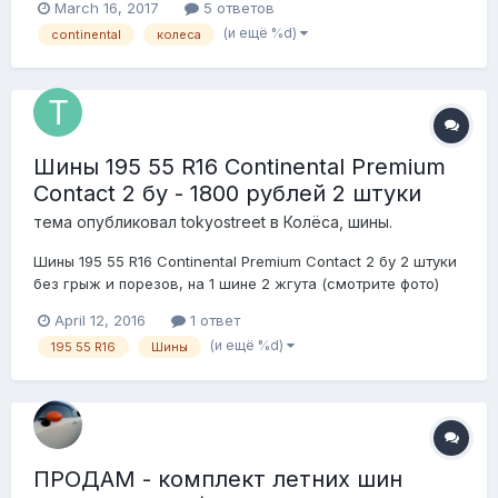
March 16, 2017
5 ответов
Отдаю комплектом за 25 т.р. Лежит все боксе Атрон Трек
(и ещё %d)
continental
колеса
(Рязань). Можно отправить куда угодно, хоть к черту
лысому. Либо заб...
Шины 195 55 R16 Continental Premium
Contact 2 бу - 1800 рублей 2 штуки
тема опубликовал
tokyostreet
в
Колёса, шины.
Шины 195 55 R16 Continental Premium Contact 2 бу 2 штуки
без грыж и порезов, на 1 шине 2 жгута (смотрите фото)
цена указана за пару возможна отправка по РФ тел
April 12, 2016
1 ответ
896013133 шесть шесть Александр
(и ещё %d)
195 55 R16
Шины
ПРОДАМ - комплект летних шин