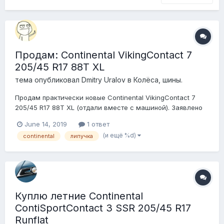
Продам: Continental VikingContact 7
205/45 R17 88T XL
тема опубликовал
Dmitry Uralov
в
Колёса, шины.
Продам практически новые Continental VikingContact 7
205/45 R17 88T XL (отдали вместе с машиной). Заявлено
что проехали на ней не больше 1000км т.к. 2-3 машина в
June 14, 2019
1 ответ
семье и она стояла зимой в подземном паркинге
(и ещё %d)
continental
липучка
(подтверждено). Конечно видно какие покрышки стояли на
передней оси, но в целом - пря...
Куплю летние Continental
ContiSportContact 3 SSR 205/45 R17
Runflat