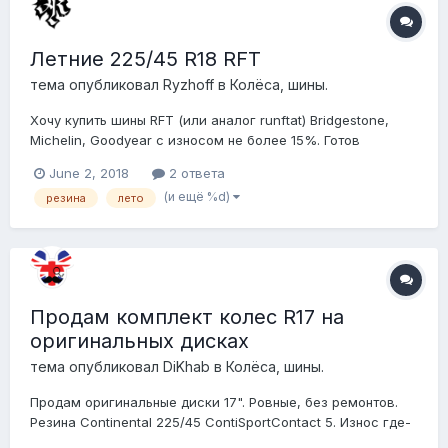
Летние 225/45 R18 RFT
тема опубликовал
Ryzhoff
в
Колёса, шины.
Хочу купить шины RFT (или аналог runftat) Bridgestone,
Michelin, Goodyear с износом не более 15%. Готов
рассмотреть варианты Continental и Pirelli.
June 2, 2018
2 ответа
(и ещё %d)
резина
лето
Продам комплект колес R17 на
оригинальных дисках
тема опубликовал
DiKhab
в
Колёса, шины.
Продам оригинальные диски 17". Ровные, без ремонтов.
Резина Continental 225/45 ContiSportContact 5. Износ где-
то 140-150%, на ограничителях - смотри фото. Без грыж.