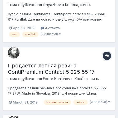
тема опубликовал
iknyazhev
в
Колёса, шины.
Куплю летние Continental ContiSportContact 3 SSR 205/45
R17 Runflat. Две на ось или одну штуку, б/у или новые.
April 10, 2019
4 ответа
(и ещё %d)
ssr
run flat
Продаётся летняя резина
ContiPremium Contact 5 225 55 17
тема опубликовал
Fedor Konjuhov
в
Колёса, шины.
Продаётся летняя резина ContiPremium Contact 5 225 55
17 97W, Made in Slovakia, 2018 г., 4 покрышки Шина,
омологированная (рекомендованная) BMW для
(и ещё %d)
March 31, 2019
летняя резина
шины
использования в штатной комплектации своих
автомобилей (обозначается звёздочкой). Для тех, кто
ездит на далёкие расстояния по родной стране, и пр...