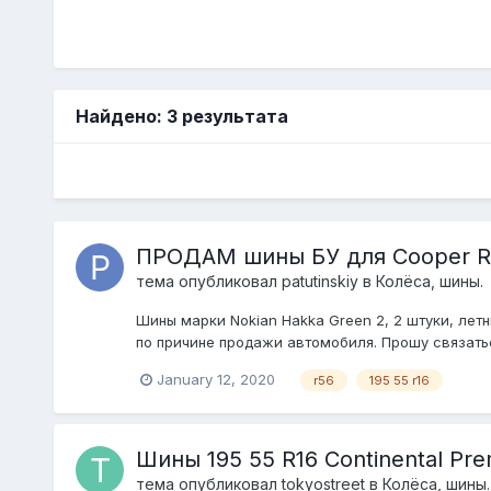
Найдено: 3 результата
ПРОДАМ шины БУ для Cooper R
тема опубликовал
patutinskiy
в
Колёса, шины.
Шины марки Nokian Hakka Green 2, 2 штуки, летн
по причине продажи автомобиля. Прошу связать
January 12, 2020
r56
195 55 r16
Шины 195 55 R16 Continental Pre
тема опубликовал
tokyostreet
в
Колёса, шины.