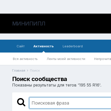
МИНИПИПЛ
Сайт
Активность
Leaderboard
Вся активность
Ленты моей активности
Непрочита
Главная
Поиск
Поиск сообщества
Показаны результаты для тегов '195 55 R16'.