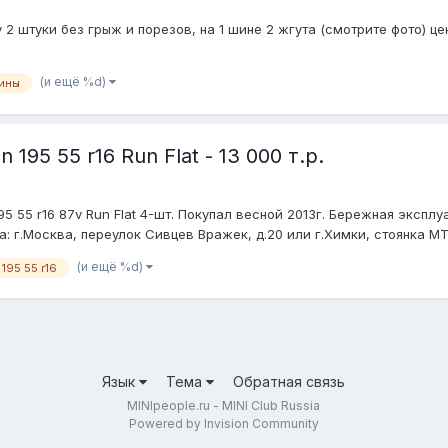
у 2 штуки без грыж и порезов, на 1 шине 2 жгута (смотрите фото) ц
(и ещё %d)
ины
195 55 r16 Run Flat - 13 000 т.р.
95 55 r16 87v Run Flat 4-шт. Покупал весной 2013г. Бережная экспл
а: г.Москва, переулок Сивцев Вражек, д.20 или г.Химки, стоянка МТ
(и ещё %d)
195 55 r16
Язык
Тема
Обратная связь
MINIpeople.ru - MINI Club Russia
Powered by Invision Community