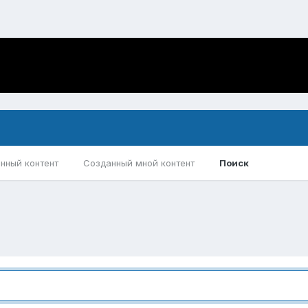
нный контент
Созданный мной контент
Поиск