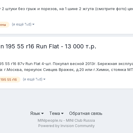
у 2 штуки без грыж и порезов, на 1 шине 2 жгута (смотрите фото) ц
(и ещё %d)
ины
195 55 r16 Run Flat - 13 000 т.р.
95 55 r16 87v Run Flat 4-шт. Покупал весной 2013г. Бережная экспл
а: г.Москва, переулок Сивцев Вражек, д.20 или г.Химки, стоянка МТ
(и ещё %d)
195 55 r16
Язык
Тема
Обратная связь
MINIpeople.ru - MINI Club Russia
Powered by Invision Community