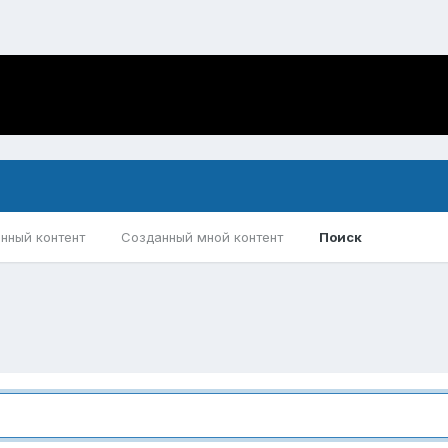
нный контент
Созданный мной контент
Поиск