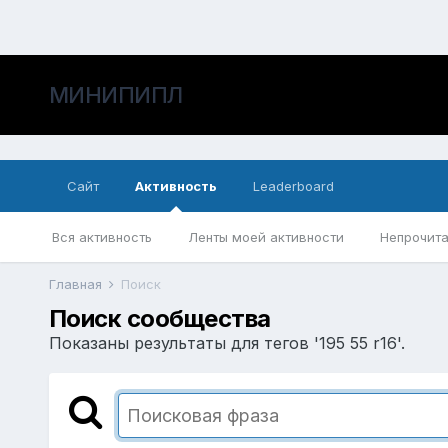
МИНИПИПЛ
Сайт
Активность
Leaderboard
Вся активность
Ленты моей активности
Непрочита
Главная
Поиск
Поиск сообщества
Показаны результаты для тегов '195 55 r16'.