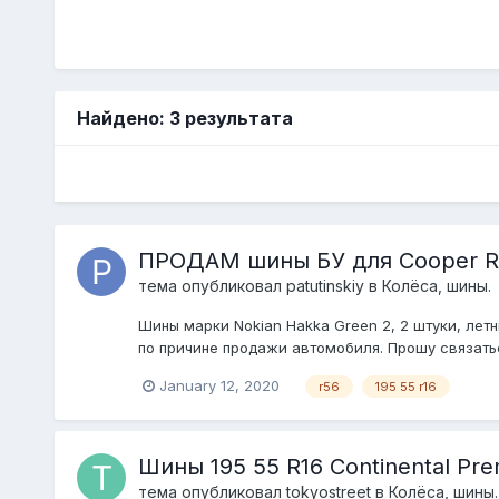
Найдено: 3 результата
ПРОДАМ шины БУ для Cooper R
тема опубликовал
patutinskiy
в
Колёса, шины.
Шины марки Nokian Hakka Green 2, 2 штуки, летн
по причине продажи автомобиля. Прошу связать
January 12, 2020
r56
195 55 r16
Шины 195 55 R16 Continental Pre
тема опубликовал
tokyostreet
в
Колёса, шины.