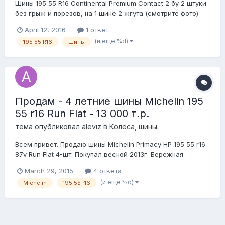
Шины 195 55 R16 Continental Premium Contact 2 бу 2 штуки
без грыж и порезов, на 1 шине 2 жгута (смотрите фото)
цена указана за пару возможна отправка по РФ тел
April 12, 2016
1 ответ
896013133 шесть шесть Александр
(и ещё %d)
195 55 R16
Шины
Продам - 4 летние шины Michelin 195
55 r16 Run Flat - 13 000 т.р.
тема опубликовал
aleviz
в
Колёса, шины.
Всем привет. Продаю шины Michelin Primacy HP 195 55 r16
87v Run Flat 4-шт. Покупал весной 2013г. Бережная
эксплуатация. Хорошая управляемость и противостояние
March 29, 2015
4 ответа
воде. Run Flat - безопасность на дороге. Место осмотра:
(и ещё %d)
Michelin
195 55 r16
г.Москва, переулок Сивцев Вражек, д.20 или г.Химки,
стоянка МТК «Гранд». Стоимост...