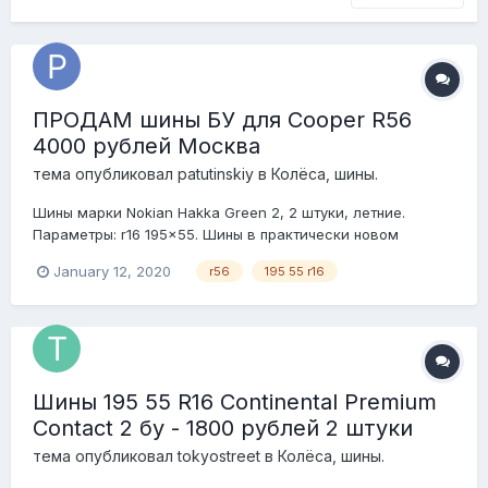
ПРОДАМ шины БУ для Cooper R56
4000 рублей Москва
тема опубликовал
patutinskiy
в
Колёса, шины.
Шины марки Nokian Hakka Green 2, 2 штуки, летние.
Параметры: r16 195x55. Шины в практически новом
состоянии. Купил в августе, отъездили на них не 1.5
January 12, 2020
r56
195 55 r16
месяца. Продаю по причине продажи автомобиля. Прошу
связаться со мной по Telegram/What's Up +89154540088
Шины 195 55 R16 Continental Premium
Contact 2 бу - 1800 рублей 2 штуки
тема опубликовал
tokyostreet
в
Колёса, шины.