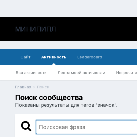
МИНИПИПЛ
Сайт
Активность
Leaderboard
Вся активность
Ленты моей активности
Непрочита
Главная
Поиск
Поиск сообщества
Показаны результаты для тегов 'значок'.