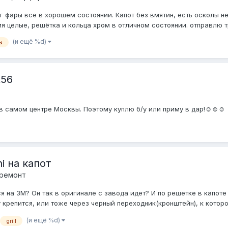
г фары все в хорошем состоянии. Капот без вмятин, есть осколы не
ия целые, решётка и кольца хром в отличном состоянии. отправлю 
(и ещё %d)
ы
R56
в самом центре Москвы. Поэтому куплю б/у или приму в дар!☺️☺️☺️
i на капот
 ремонт
я на 3M? Он так в оригинале с завода идет? И по решетке в капоте 
у крепится, или тоже через черный переходник(кронштейн), к которо
(и ещё %d)
grill