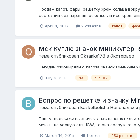
Продам капот, фары, решётку хром,кольца вокру
состоянии без царапин, осколков и все креплен
April 4, 2017
9 ответов
капот
фар
Мск Куплю значок Миникупер 
тема опубликовал
Oksanka178
в
Экстерьер
Негодяи отковыряли с капота значок Миникупер 
July 6, 2016
r56
значок
Вопрос по решетке и значку Min
тема опубликовал
Basketbolist
в
Неполадки и
Пиплы, подскажите, значок у нас на капот клеитс
менять на черную аля JCW, то она сразу к капот
March 14, 2015
1 ответ
R53 решетка