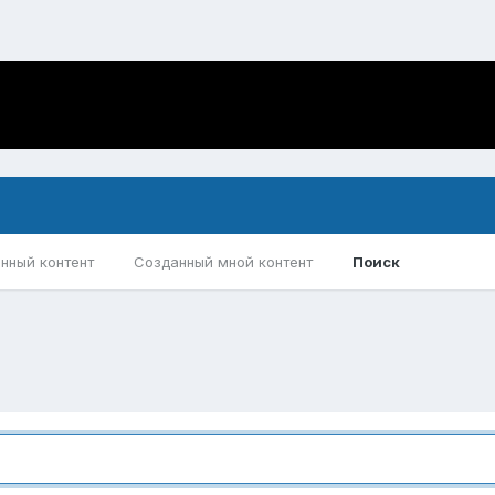
нный контент
Созданный мной контент
Поиск