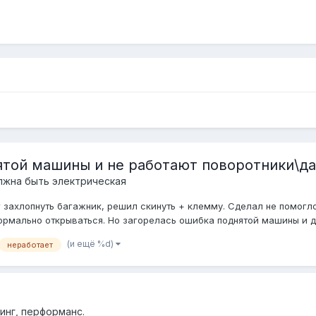
ятой машины и не работают поворотники\д
лжна быть электрическая
ог захлопнуть багажник, решил скинуть + клемму. Сделал не помогло
нормально открываться. Но загорелась ошибка поднятой машины и да
(и ещё %d)
неработает
инг, перформанс.