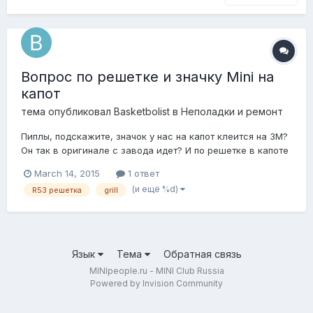
Вопрос по решетке и значку Mini на
капот
тема опубликовал
Basketbolist
в
Неполадки и ремонт
Пиплы, подскажите, значок у нас на капот клеится на 3M?
Он так в оригинале с завода идет? И по решетке в капоте
вопрос, она состоит из 3 частей я так понял, если менять
March 14, 2015
1 ответ
на черную аля JCW, то она сразу к капоту крепится, или
(и ещё %d)
R53 решетка
grill
тоже через черный переходник(кронштейн), к которому
хром крепится в оригин...
Язык
Тема
Обратная связь
MINIpeople.ru - MINI Club Russia
Powered by Invision Community