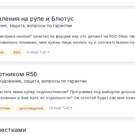
ления на руле и Блютус
ие, защита, вопросы по гарантии
нтрика кнопки? почитал на форуме как это делают на R50-56но та
правильно понимаю, мне нужны лишь кнопки, ну и соответственно по
(и ещё %d)
oth
R60
отником R56
удование, защита, вопросы по гарантии
стить мини купер подлокотником? Программа под выбором дооснаще
азанных в бмв катс по отдельности? Он золотой будет как мне каже
(и ещё %d)
отник
дооснащение
пестками