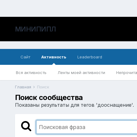
МИНИПИПЛ
Сайт
Активность
Leaderboard
Вся активность
Ленты моей активности
Непрочита
Главная
Поиск
Поиск сообщества
Показаны результаты для тегов 'дооснащение'.