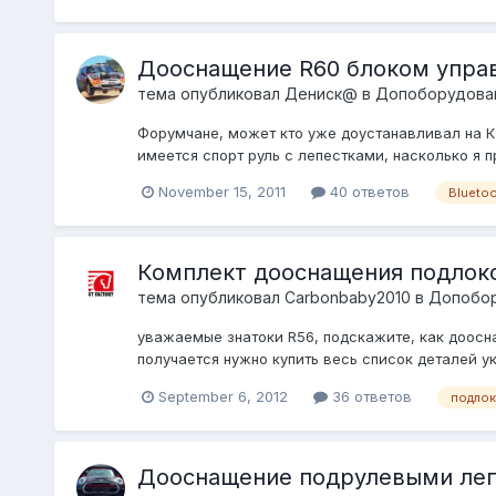
Дооснащение R60 блоком управ
тема опубликовал
Дениск@
в
Допоборудован
Форумчане, может кто уже доустанавливал на Ка
имеется спорт руль с лепестками, насколько я 
November 15, 2011
40 ответов
Blueto
Комплект дооснащения подлок
тема опубликовал
Carbonbaby2010
в
Допобор
уважаемые знатоки R56, подскажите, как доосна
получается нужно купить весь список деталей ук
September 6, 2012
36 ответов
подлок
Дооснащение подрулевыми ле