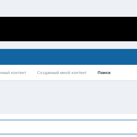
нный контент
Созданный мной контент
Поиск