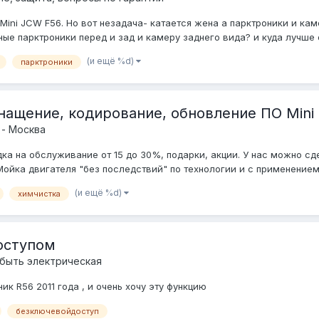
Mini JCW F56. Но вот незадача- катается жена а парктроники и кам
ые парктроники перед и зад и камеру заднего вида? и куда лучше о
(и ещё %d)
парктроники
снащение, кодирование, обновление ПО Mini
 - Москва
дка на обслуживание от 15 до 30%, подарки, акции. У нас можно сд
ойка двигателя "без последствий" по технологии и с применением 
(и ещё %d)
химчистка
оступом
быть электрическая
ик R56 2011 года , и очень хочу эту функцию
безключевойдоступ