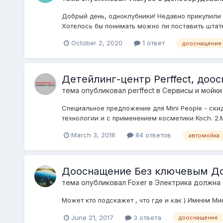
Добрый день, одноклубники! Недавно прикупили 
Хотелось бы понимать можно ли поставить штатн
October 2, 2020
1 ответ
дооснащение
Детейлинг-центр Perffect, доо
тема опубликовал
perffect
в
Сервисы и мойки
Специальное предложение для Mini People - ски
технологии и с применением косметики Koch. 2.М
March 3, 2016
84 ответов
автомойка
Дооснащение Без ключевым Д
тема опубликовал
Foxer
в
Электрика должна 
Может кто подскажет , что где и как ) Имеем Мин
June 21, 2017
3 ответа
дооснащение