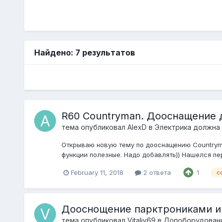
Найдено: 7 результатов
R60 Countryman. Дооснащение 
тема опубликовал
AlexD
в
Электрика должна 
Открываю новую тему по дооснащению Countryma
функции полезные. Надо добавлять)) Нашелся перво
February 11, 2018
2 ответа
1
c
Дооснощение парктрониками и 
тема опубликовал
Vitaliy69
в
Допоборудовани