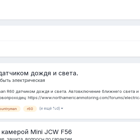
датчиком дождя и света.
быть электрическая
n R60 датчиком дождя и света. Автовключение ближнего света и 
проходец: https://www.northamericanmotoring.com/forums/electrical/
(и ещё %d)
ountryman
r60
камерой Mini JCW F56
е, защита, вопросы по гарантии