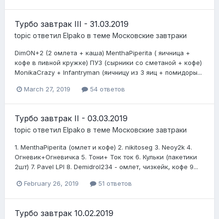
Турбо завтрак III - 31.03.2019
topic ответил
Elpako
в теме
Московские завтраки
DimON +2 (2 омлета + каша) MenthaPiperita ( яичница +
кофе в пивной кружке ) ПУЗ (сырники со сметаной + кофе)
MonikaCrazy + Infantryman ( яичницу из 3 яиц + помидоры...
March 27, 2019
54 ответов
Турбо завтрак II - 03.03.2019
topic ответил
Elpako
в теме
Московские завтраки
1. MenthaPiperita ( омлет и кофе) 2. nikitoseg 3. Neoy2k 4.
Огневик+Огневичка 5 . Тони+ Ток ток 6. Кульки (пакетики
2ш т) 7. Pavel LPI 8. Demidrol234 - омлет, чизкейк, кофе 9...
February 26, 2019
51 ответов
Турбо завтрак 10.02.2019