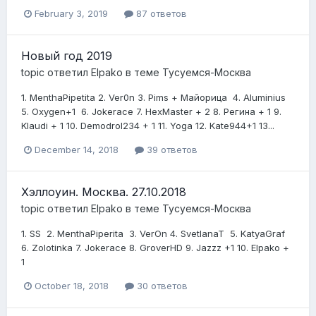
February 3, 2019
87 ответов
Новый год 2019
topic ответил
Elpako
в теме
Тусуемся-Москва
1 . MenthaPipetita 2 . V er0n 3. Pims + Майорица 4. Aluminius
5. Oxygen +1 6. Jokerace 7. HexMaster + 2 8. Регина + 1 9.
Klaudi + 1 10. Demodrol234 + 1 11. Yoga 12. Kate944 +1 13...
December 14, 2018
39 ответов
Хэллоуин. Москва. 27.10.2018
topic ответил
Elpako
в теме
Тусуемся-Москва
1 . SS 2. MenthaPiperita 3. VerOn 4. SvetlanaT 5. KatyaGraf
6. Zolotinka 7. Jokerace 8. GroverHD 9. Jazzz +1 10. Elpako +
1
October 18, 2018
30 ответов