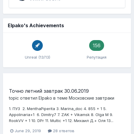
Elpako's Achievements
156
Unreal (13/13)
Репутация
Точно летний завтрак 30.06.2019
topic ответил
Elpako
в теме
Московские завтраки
1. ПУЗ 2 . MenthaPiperita 3. Marina _do c 4. 855 + 1 5.
Appolinaria+1 6. Dimitry7 7. ZAK + Vikamsk 8. Olga M 9.
RookVV + 1 10. DPr 11. Multic +1 12 . Михаил Д.+ Оля 13...
June 29, 2019
28 ответов