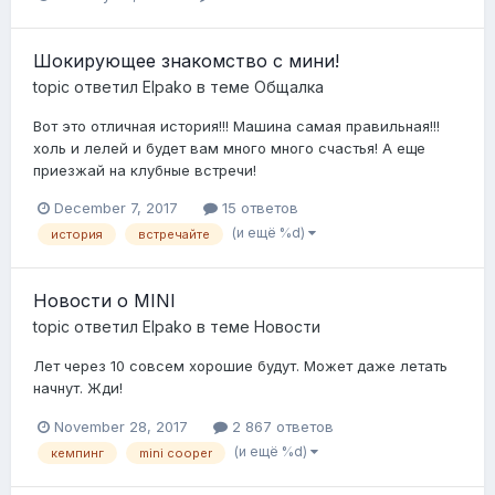
Шокирующее знакомство с мини!
topic ответил
Elpako
в теме
Общалка
Вот это отличная история!!! Машина самая правильная!!!
холь и лелей и будет вам много много счастья! А еще
приезжай на клубные встречи!
December 7, 2017
15 ответов
(и ещё %d)
история
встречайте
Новости о MINI
topic ответил
Elpako
в теме
Новости
Лет через 10 совсем хорошие будут. Может даже летать
начнут. Жди!
November 28, 2017
2 867 ответов
(и ещё %d)
кемпинг
mini cooper