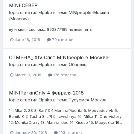
MINI СЕВЕР
topic ответил
Elpako
в теме
MINIpeople-Москва
(Moscow)
ну и меня скопом... 890377169 четыре пять
June 18, 2018
79 ответов
ОТМЕНА_ XIV Слёт MINIpeople в Москве!
topic ответил
Elpako
в теме
Общалка
March 3, 2018
176 ответов
MINIParkinOnly 4 февраля 2018
topic ответил
Elpako
в теме
Тусуемся-Москва
1. tiMka 2. SS 3. Bart13 4.MenthaPiperita 5. Medvedev_vb 6.
Romik_K 7. Tusha 8. LPI 9. jcwishnya 10. Milka 11. One_victory
12. MonikaCrazy 13. Marina_doc 14. Kiseso 15. Маруська 16...
January 30, 2018
103 ответов