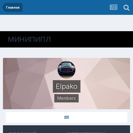
Главная
МИНИПИПЛ
Elpako
Members