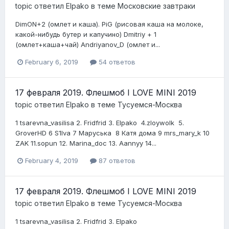
topic ответил
Elpako
в теме
Московские завтраки
DimON+2 (омлет и каша). PiG (рисовая каша на молоке,
какой-нибудь бутер и капучино) Dmitriy + 1
(омлет+каша+чай) Andriyanov_D (омлет и...
February 6, 2019
54 ответов
17 февраля 2019. Флешмоб I LOVE MINI 2019
topic ответил
Elpako
в теме
Тусуемся-Москва
1 tsarevna _vasilisa 2. Fridfrid 3. Elpako 4.zloywolk 5.
GroverHD 6 S1lva 7 Маруська 8 Катя дома 9 mrs _mary_ k 10
ZAK 11.sopun 12. Marina_doc 13. Aannyy 14...
February 4, 2019
87 ответов
17 февраля 2019. Флешмоб I LOVE MINI 2019
topic ответил
Elpako
в теме
Тусуемся-Москва
1 tsarevna_vasilisa 2. Fridfrid 3. Elpako