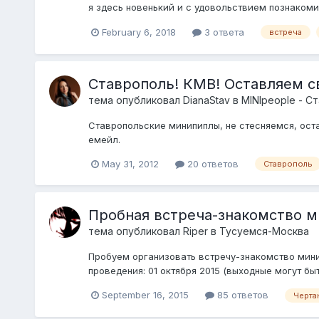
я здесь новенький и с удовольствием познакомил
February 6, 2018
3 ответа
встреча
Ставрополь! КМВ! Оставляем с
тема опубликовал
DianaStav
в
MINIpeople - Ст
Ставропольские минипиплы, не стесняемся, оста
емейл.
May 31, 2012
20 ответов
Ставрополь
Пробная встреча-знакомство ми
тема опубликовал
Riper
в
Тусуемся-Москва
Пробуем организовать встречу-знакомство мин
проведения: 01 октября 2015 (выходные могут бы
September 16, 2015
85 ответов
Черта