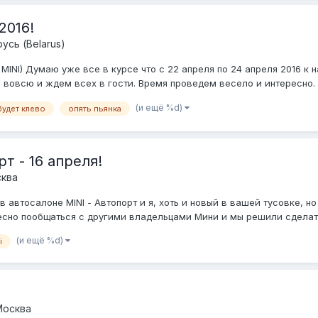
2016!
усь (Belarus)
NI) Думаю уже все в курсе что с 22 апреля по 24 апреля 2016 к н
 вовсю и ждем всех в гости. Время проведем весело и интересно. 
(и ещё %d)
будет клево
опять пьянка
т - 16 апреля!
ква
 в автосалоне MINI - Автопорт и я, хоть и новый в вашей тусовке,
есно пообщаться с другими владельцами Мини и мы решили сделать 
(и ещё %d)
i
Москва