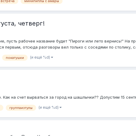
встреча
минипиплы с амары
густа, четверг!
, пусть рабочее название будет "Пироги или лето вернись!" На п
я первым, отсюда разговоры вел только с соседями по столику, cas
(и ещё %d)
покатушки
. Как на счет вырваться за город на шашлычки?? Допустим 15 сент
(и ещё %d)
группаизтулы