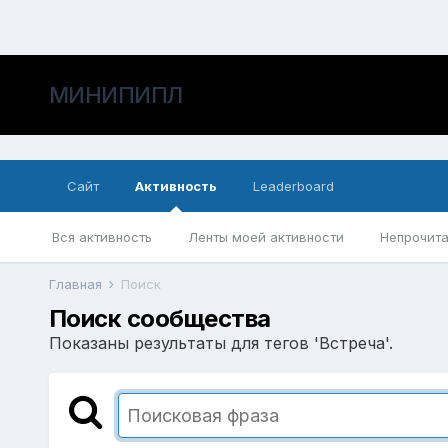
МИНИПИПЛ
Сайт
Активность
Leaderboard
Вся активность
Ленты моей активности
Непрочита
Главная
Поиск
Поиск сообщества
Показаны результаты для тегов 'Встреча'.