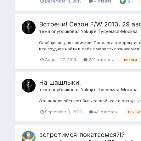
December 11, 2013
4 ответа
2
Встречи! Сезон F/W 2013. 29 ав
тема опубликовал
Yakuji
в
Тусуемся-Москва
Сообщение для новичков! Предлагаю мероприятие
все труднее найти в себе смелость познакомитьс
August 27, 2013
201 ответов
пироги
На шашлыки!
тема опубликовал
Yakuji
в
Тусуемся-Москва
Эта неделя обещает быть теплой, как и выходные
September 9, 2013
42 ответов
пикник
встретимся-покатаемся?!?