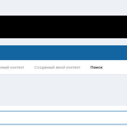
нный контент
Созданный мной контент
Поиск