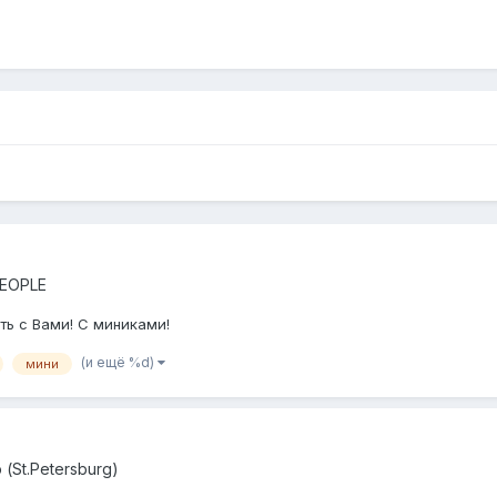
EOPLE
ить с Вами! С миниками!
(и ещё %d)
мини
(St.Petersburg)