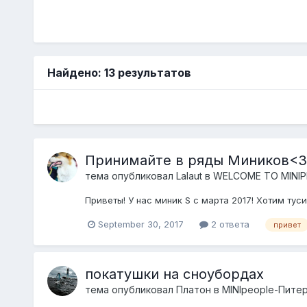
Найдено: 13 результатов
Принимайте в ряды Миников<3
тема опубликовал
Lalaut
в
WELCOME TO MINIP
Приветы! У нас миник S с марта 2017! Хотим тус
September 30, 2017
2 ответа
привет
покатушки на сноубордах
тема опубликовал
Платон
в
MINIpeople-Питер 