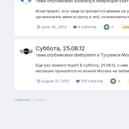
тема опубликовал
zoidberg
в
MINIpeople-Ека
Всем привет, все чаще встречаются миники на у
организовать мини встречу в екб, познакомиться 
June 30, 2013
9 ответов
1
min
Суббота, 25.08.12
тема опубликовал
dmitriyminin
в
Тусуемся-Мо
Еще раз приветствую!!! В субботу, 25.08.12, к 
неспешно прокатится по ночной Москве на любим
August 21, 2012
218 ответов
4
Главная
Поиск