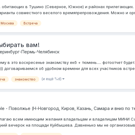
, обитающих в Тушино (Северное, Южное) и районах прилегающих. 
рианты совместного веселого времяпрепровождения. Можно и органи
 Москва
Встреча
выбирать вам!
теринбург-Пермь-Челябинск
 в это воскресенье знакомству екб + тюмень..... фотоотчет будет..
))) договариваемся об удобном времени для всех участников встре
(и ещё %d)
еча
знакомство
le - Поволжье (Н-Новгород, Киров, Казань, Самара и вниз по 
длагаю всем имеющим желания владельцам и владелицам МИНИ С
ний вечерок на площади Куйбышева. Давненько мы не организовыва