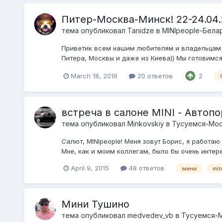
Питер-Москва-Минск! 22-24.04.
тема опубликовал
Tanidze
в
MINIpeople-Белар
Приветик всем нашим любителям и владельцам MI
Питера, Москвы и даже из Киева)) Мы готовимся
March 18, 2016
20 ответов
2
встреча в салоне MINI - Автопор
тема опубликовал
Minkovskiy
в
Тусуемся-Мос
Салют, MINIpeople! Меня зовут Борис, я работаю
Мне, как и моим коллегам, было бы очень интер
April 9, 2015
48 ответов
мини
min
Мини Тушино
тема опубликовал
medvedev_vb
в
Тусуемся-