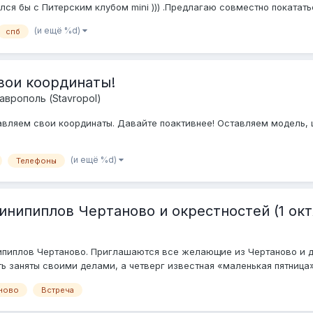
ся бы с Питерским клубом mini ))) .Предлагаю совместно покатать
(и ещё %d)
спб
вои координаты!
аврополь (Stavropol)
вляем свои координаты. Давайте поактивнее! Оставляем модель, цв
(и ещё %d)
Телефоны
нипиплов Чертаново и окрестностей (1 окт
ипиплов Чертаново. Приглашаются все желающие из Чертаново и д
ть заняты своими делами, а четверг известная «маленькая пятница»)
ново
Встреча