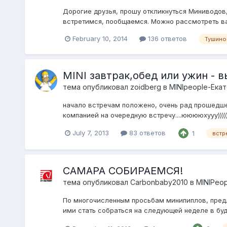
Дорогие друзья, прошу откликнуться Миниводов
встретимся, пообщаемся. Можно рассмотреть ва
February 10, 2014
136 ответов
Тушино
MINI завтрак,обед или ужин - 
тема опубликовал
zoidberg
в
MINIpeople-Ека
начало встречам положено, очень рад прошедшему
компанией на очередную встречу....ююююхууу))))
July 7, 2013
83 ответов
1
встр
САМАРА СОБИРАЕМСЯ!
тема опубликовал
Carbonbaby2010
в
MINIPeop
По многочисленным просьбам минипиплов, пре
ими стать собраться на следующей неделе в буд