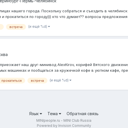
теринбург-Пермь-Челябинск
лицах нашего города. Поскольку собраться и съездить в челябинск
и прокатиться по городу))) кто что думает?? вопросы предложения в
(и ещё %d)
i
встреча
сква
нам приезжает наш друг-минивод AlexKirov, корифей Вятского движе
ых машинках и пообщаться за кружечкой кофе в уютном кафе, предл
(и ещё %d)
прокатиться
встреча
Язык
Тема
Обратная связь
MINIpeople.ru - MINI Club Russia
Powered by Invision Community