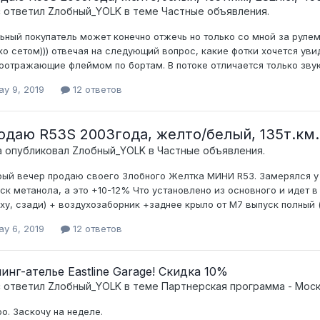
c ответил
Zлобный_YOLK
в теме
Частные объявления.
ьный покупатель может конечно отжечь но только со мной за рулем )
ко сетом))) отвечая на следующий вопрос, какие фотки хочется уви
оотражающие флеймом по бортам. В потоке отличается только звук
ay 9, 2019
12 ответов
даю R53S 2003года, желто/белый, 135т.км., 
а опубликовал
Zлобный_YOLK
в
Частные объявления.
ый вечер продаю своего Злобного Желтка МИНИ R53. Замерялся у М
ск метанола, а это +10-12% Что установлено из основного и идет в 
ху, сзади) + воздухозаборник +заднее крыло от M7 выпуск полный (к
ay 6, 2019
12 ответов
инг-ателье Eastline Garage! Скидка 10%
c ответил
Zлобный_YOLK
в теме
Партнерская программа - Мос
о. Заскочу на неделе.