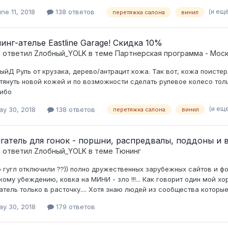
(и ещ
ne 11, 2018
138 ответов
перетяжка салона
винил
инг-ателье Eastline Garage! Скидка 10%
c ответил
Zлобный_YOLK
в теме
Партнерская программа - Мос
ыйД Руль от крузака, дерево/антрацит кожа. Так вот, кожа поистер
тянуть новой кожей и по возможности сделать рулевое колесо толщ
ибо
(и ещ
ay 30, 2018
138 ответов
перетяжка салона
винил
гатель для гонок - поршни, распредвалы, поддоны и 
c ответил
Zлобный_YOLK
в теме
Тюнинг
о гугл отключили ??)) полно дружественных зарубежных сайтов и ф
кому убеждению, ковка на МИНИ - зло !!!... Как говорит один мой х
атель только в расточку.... Хотя знаю людей из сообщества которые д
ay 30, 2018
179 ответов