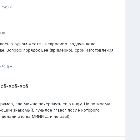
ё %d)
ква
лась в одном месте - некрасиво. задача: надо
е. Вопрос: порядок цен (примерно), срок изготовления
ё %d)
всё-всё-всё
орумов, где можно почерпнуть сию инфу. Но по моему
ороший знакомый, "унылое г*вно" после которого
елали это на МИНИ .... и не раз)))