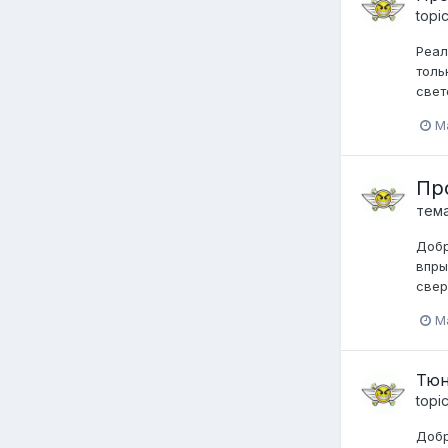
topi
Реал
толь
свет
M
Про
тем
Добр
впры
свер
M
Тюн
topi
Добр