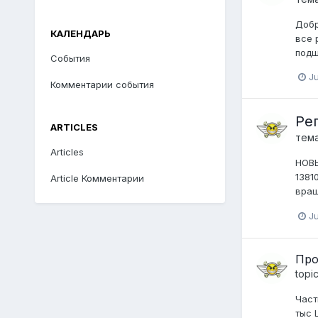
Добр
КАЛЕНДАРЬ
все 
подш
События
Ju
Комментарии события
Ре
ARTICLES
тем
Articles
НОВЫ
1381
Article Комментарии
вращ
Ju
Про
topi
Част
тыс 