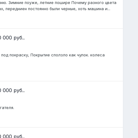
мню. Зимние поуже, летние пошире Почему разного цвета
ках, передниен постоянно были черные, хоть машина и...
 000 руб..
 под покраску, Покрытие сползло как чулок. колеса
 000 руб..
гателя.
 000 руб..