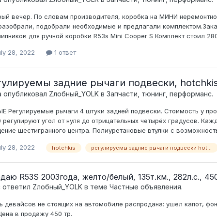
ый вечер. По словам производителя, коробка на МИНИ неремонтно 
разобрали, подобрали необходимые и предлагали комплектом.Зака
ипников для ручной коробки R53s Mini Cooper S Комплект стоил 280
ly 28, 2022
1 ответ
гулируемы задние рычаги подвески, hotchki
а опубликовал
Zлобный_YOLK
в
Запчасти, тюнинг, перформанс.
Е Регулируемые рычаги 4 штуки задней подвески. Стоимость у пр
0 регулируют угол от нуля до отрицательных четырёх градусов. Ка
ение шестигранного центра. Полиуретановые втулки с возможность
ly 28, 2022
hotchkis
регулируемы задние рычаги подвески hotchkis
даю R53S 2003года, желто/белый, 135т.км., 282л.с., 450
c ответил
Zлобный_YOLK
в теме
Частные объявления.
ь девайсов не стоящих на автомобиле распродана: ушел капот, фон
Цена в продажу 450 тр.