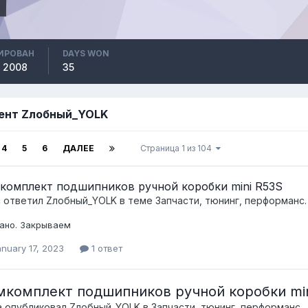
ИРОВАН
DAYS WON
, 2008
35
тент Zлобный_YOLK
4
5
6
ДАЛЕЕ
Страница 1 из 104
комплект подшипников ручной коробки mini R53S
c ответил
Zлобный_YOLK
в теме
Запчасти, тюнинг, перформанс.
ано. Закрываем
nuary 17, 2023
1 ответ
мкомплект подшипников ручной коробки min
а опубликовал
Zлобный_YOLK
в
Запчасти, тюнинг, перформанс.