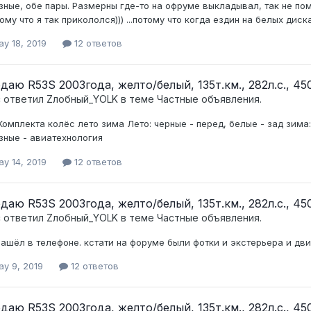
зные, обе пары. Размерны где-то на офруме выкладывал, так не по
тому что я так прикололся))) ...потому что когда ездин на белых дис
y 18, 2019
12 ответов
даю R53S 2003года, желто/белый, 135т.км., 282л.с., 450
c ответил
Zлобный_YOLK
в теме
Частные объявления.
Комплекта колёс лето зима Лето: черные - перед, белые - зад зима:
зные - авиатехнология
y 14, 2019
12 ответов
даю R53S 2003года, желто/белый, 135т.км., 282л.с., 450
c ответил
Zлобный_YOLK
в теме
Частные объявления.
нашёл в телефоне. кстати на форуме были фотки и экстерьера и дви
ay 9, 2019
12 ответов
даю R53S 2003года, желто/белый, 135т.км., 282л.с., 450