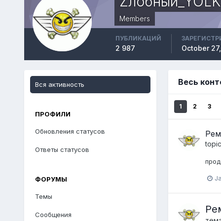
Zлобный_YOLK
Members
ПУБЛИКАЦИЙ
ЗАРЕГИСТР
2 987
October 27
Весь кон
Вся активность
1
2
3
ПРОФИЛИ
Обновления статусов
Рем
topi
Ответы статусов
прод
Ja
ФОРУМЫ
Темы
Ре
Сообщения
тем