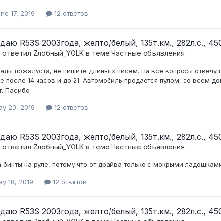
ne 17, 2019
12 ответов
даю R53S 2003года, желто/белый, 135т.км., 282л.с., 450
c ответил
Zлобный_YOLK
в теме
Частные объявления.
ады пожалуста, не пишите длинных писем. На все вопросы отвечу п
е после 14 часов и до 21. Автомобиль продается пулом, со всем д
т. Пасибо
ay 20, 2019
12 ответов
даю R53S 2003года, желто/белый, 135т.км., 282л.с., 450
c ответил
Zлобный_YOLK
в теме
Частные объявления.
а бинты на руле, потому что от драйва только с мокрыми ладошками 
y 18, 2019
12 ответов
даю R53S 2003года, желто/белый, 135т.км., 282л.с., 450