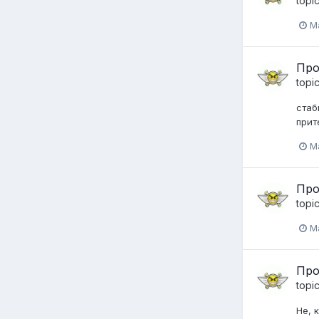
topi
Ma
Про
topi
стаб
прит
Ma
Про
topi
Ma
Про
topi
Не, 