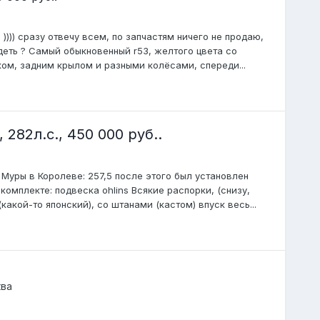
))) сразу отвечу всем, по запчастям ничего не продаю,
деть ? Самый обыкновенный r53, желтого цвета со
ом, задним крылом и разными колёсами, спереди...
282л.с., 450 000 руб..
уры в Королеве: 257,5 после этого был установлен
комплекте: подвеска ohlins Всякие распорки, (снизу,
акой-то японский), со штанами (кастом) впуск весь...
ква