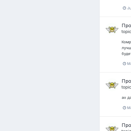
Ju
Про
topi
Комр
лучш
буде
M
Про
topi
ах д
Ma
Про