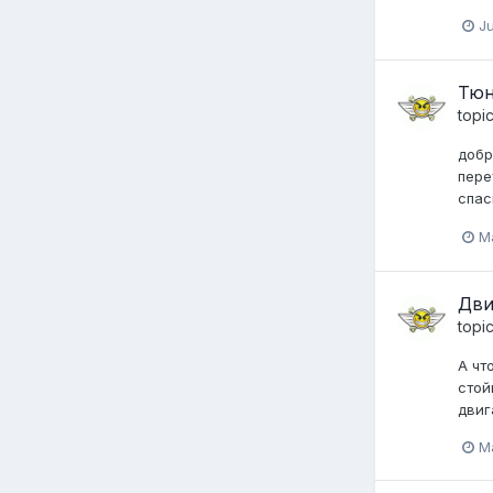
Ju
Тюн
topi
добр
пере
спас
M
Дви
topi
А чт
стой
двиг
M