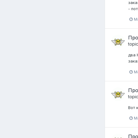
зака
- по
Ma
Про
topi
два 
зака
Ma
Про
topi
Вот 
M
Про