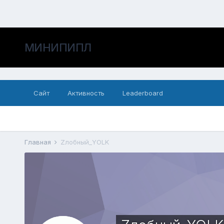
МИНИПИПЛ
Сайт
Активность
Leaderboard
Главная
Zлобный_YOLK