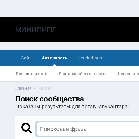
МИНИПИПЛ
Сайт
Активность
Leaderboard
Вся активность
Ленты моей активности
Непрочита
Главная
Поиск
Поиск сообщества
Показаны результаты для тегов 'алькантара'.