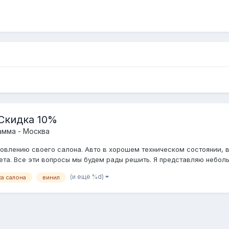
 Скидка 10%
амма - Москва
овлению своего салона. Авто в хорошем техническом состоянии, вы
та. Все эти вопросы мы будем рады решить. Я представляю небольш
(и ещё %d)
а салона
винил