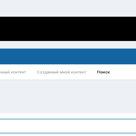
нный контент
Созданный мной контент
Поиск