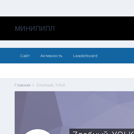
МИНИПИПЛ
Сайт
Активность
Leaderboard
Главная
Zлобный_YOLK