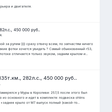
рьера и двигателя.
2л.с., 450 000 руб..
я.
й за рулем )))) сразу отвечу всем, по запчастям ничего
какие фотки хочется увидеть ? Самый обыкновенный r53,
отоке отличается только звуком, задним крылом и...
5т.км., 282л.с., 450 000 руб..
.
мерялся у Муры в Королеве: 257,5 после этого был
 из основного и идет в комплекте: подвеска ohlins
 +заднее крыло от M7 выпуск полный (какой-то...