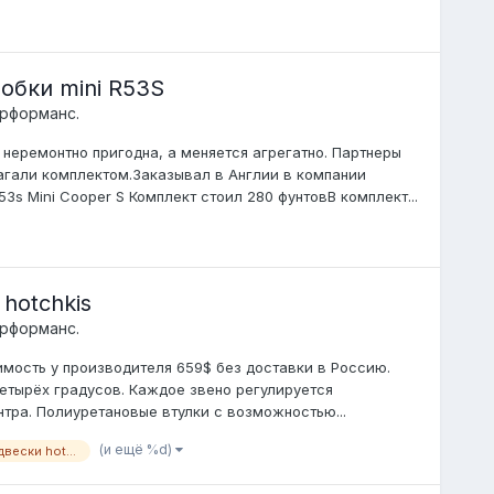
бки mini R53S
ерформанс.
неремонтно пригодна, а меняется агрегатно. Партнеры
агали комплектом.Заказывал в Англии в компании
s Mini Cooper S Комплект стоил 280 фунтовВ комплект...
hotchkis
ерформанс.
мость у производителя 659$ без доставки в Россию.
четырёх градусов. Каждое звено регулируется
тра. Полиуретановые втулки с возможностью...
(и ещё %d)
регулируемы задние рычаги подвески hotchkis