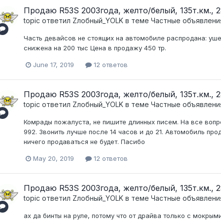
Продаю R53S 2003года, желто/белый, 135т.км., 28
topic ответил
Zлобный_YOLK
в теме
Частные объявлени
Часть девайсов не стоящих на автомобиле распродана: уше
снижена на 200 тыс Цена в продажу 450 тр.
June 17, 2019
12 ответов
Продаю R53S 2003года, желто/белый, 135т.км., 28
topic ответил
Zлобный_YOLK
в теме
Частные объявлени
Комрады пожалуста, не пишите длинных писем. На все вопр
992. Звонить лучше после 14 часов и до 21. Автомобиль пр
ничего продаваться не будет. Пасибо
May 20, 2019
12 ответов
Продаю R53S 2003года, желто/белый, 135т.км., 28
topic ответил
Zлобный_YOLK
в теме
Частные объявлени
ах да бинты на руле, потому что от драйва только с мокрым