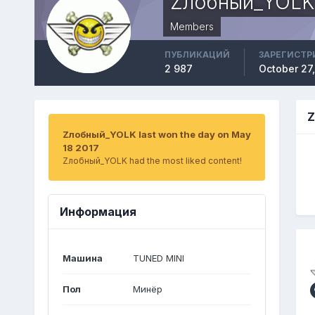
Zлобный_YOLK
Members
ПУБЛИКАЦИЙ
ЗАРЕГИСТР
2 987
October 27
Z
Zлобный_YOLK last won the day on May
18 2017
Zлобный_YOLK had the most liked content!
Информация
Машина
TUNED MINI
Пол
Минёр