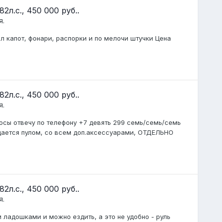
2л.с., 450 000 руб..
я.
л капот, фонари, распорки и по мелочи штучки Цена
2л.с., 450 000 руб..
я.
осы отвечу по телефону +7 девять 299 семь/семь/семь
одается пулом, со всем доп.аксессуарами, ОТДЕЛЬНО
2л.с., 450 000 руб..
я.
и ладошками и можно ездить, а это не удобно - руль