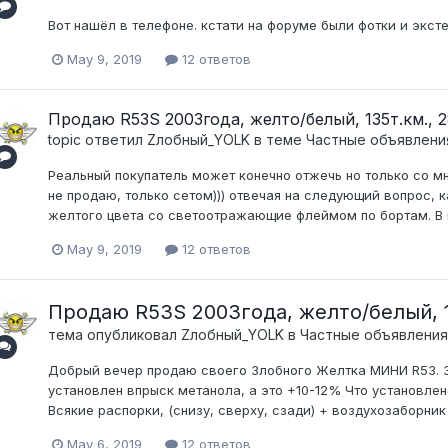
Вот нашёл в телефоне. кстати на форуме были фотки и эксте
May 9, 2019
12 ответов
Продаю R53S 2003года, желто/белый, 135т.км., 28
topic ответил
Zлобный_YOLK
в теме
Частные объявлени
Реальный покупатель может конечно отжечь но только со мно
не продаю, только сетом))) отвечая на следующий вопрос, 
желтого цвета со светоотражающие флеймом по бортам. В п
May 9, 2019
12 ответов
Продаю R53S 2003года, желто/белый, 13
тема опубликовал
Zлобный_YOLK
в
Частные объявления
Добрый вечер продаю своего Злобного Желтка МИНИ R53. За
установлен впрыск метанола, а это +10-12% Что установлено
Всякие распорки, (снизу, сверху, сзади) + воздухозаборник
May 6, 2019
12 ответов