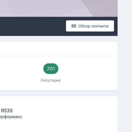
Обзор контента
701
Репутация
 R53S
перформанс.