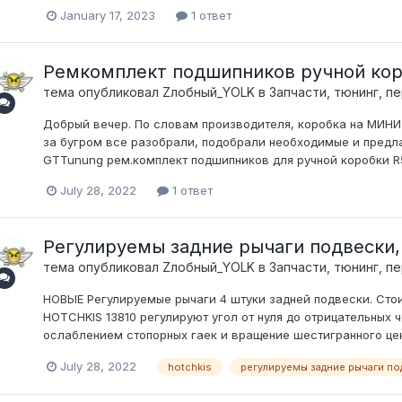
January 17, 2023
1 ответ
Ремкомплект подшипников ручной коро
тема опубликовал
Zлобный_YOLK
в
Запчасти, тюнинг, п
Добрый вечер. По словам производителя, коробка на МИНИ 
за бугром все разобрали, подобрали необходимые и предл
GTTunung рем.комплект подшипников для ручной коробки R53
July 28, 2022
1 ответ
Регулируемы задние рычаги подвески, 
тема опубликовал
Zлобный_YOLK
в
Запчасти, тюнинг, п
НОВЫЕ Регулируемые рычаги 4 штуки задней подвески. Стои
HOTCHKIS 13810 регулируют угол от нуля до отрицательных 
ослаблением стопорных гаек и вращение шестигранного цен
July 28, 2022
hotchkis