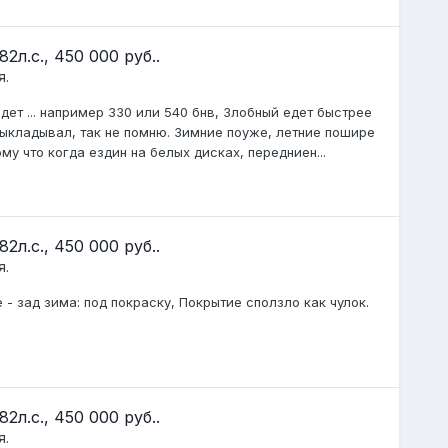
2л.с., 450 000 руб..
я.
дет ... например 330 или 540 бнв, Злобный едет быстрее
 выкладывал, так не помню. Зимние поуже, летние пошире
ому что когда ездин на белых дисках, передниен...
2л.с., 450 000 руб..
я.
 - зад зима: под покраску, Покрытие сползло как чулок.
2л.с., 450 000 руб..
я.