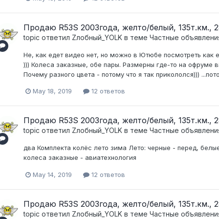
Продаю R53S 2003года, желто/белый, 135т.км., 28
topic ответил
Zлобный_YOLK
в теме
Частные объявлени
Не, как едет видео нет, но можно в Ютюбе посмотреть как е
))) Колеса заказные, обе пары. Размерны где-то на офруме
Почему разного цвета - потому что я так прикололся))) ...пот
May 18, 2019
12 ответов
Продаю R53S 2003года, желто/белый, 135т.км., 28
topic ответил
Zлобный_YOLK
в теме
Частные объявлени
два Комплекта колёс лето зима Лето: черные - перед, белые
колеса заказные - авиатехнология
May 14, 2019
12 ответов
Продаю R53S 2003года, желто/белый, 135т.км., 28
topic ответил
Zлобный_YOLK
в теме
Частные объявлени