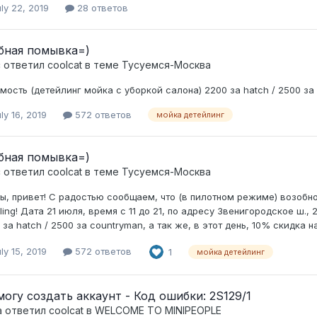
ly 22, 2019
28 ответов
бная помывка=)
c ответил
coolcat
в теме
Тусуемся-Москва
мость (детейлинг мойка с уборкой салона) 2200 за hatch / 2500 за
ly 16, 2019
572 ответов
мойка детейлинг
бная помывка=)
c ответил
coolcat
в теме
Тусуемся-Москва
ы, привет! С радостью сообщаем, что (в пилотном режиме) возобно
iling! Дата 21 июля, время с 11 до 21, по адресу Звенигородское ш.,
 за hatch / 2500 за countryman, а так же, в этот день, 10% скидка н
ly 15, 2019
572 ответов
1
мойка детейлинг
могу создать аккаунт - Код ошибки: 2S129/1
а ответил
coolcat
в
WELCOME TO MINIPEOPLE