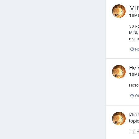
MIN
тем
30 н
MINI
выпо
N
Не 
тем
Пото
O
Июл
topi
1. Di