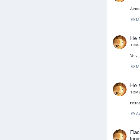
Акка
Ma
Не 
тем
Увы,
Ma
Не 
тем
гото
Ap
Пас
topi