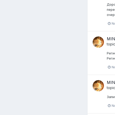
Доро
пере
очер
N
MIN
topi
Реги
Реги
N
MIN
topi
Запи
N