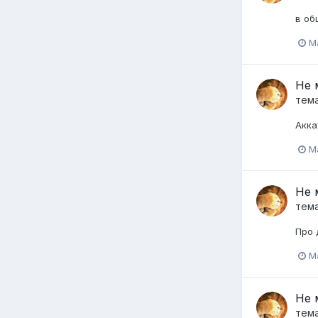
в об
M
Не 
тем
Акка
Ma
Не 
тем
Про 
Ma
Не 
тем