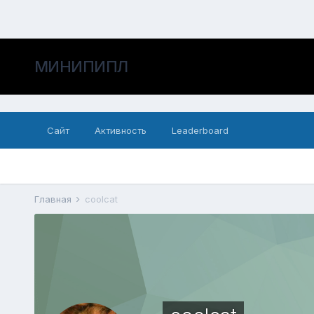
МИНИПИПЛ
Сайт
Активность
Leaderboard
Главная
coolcat