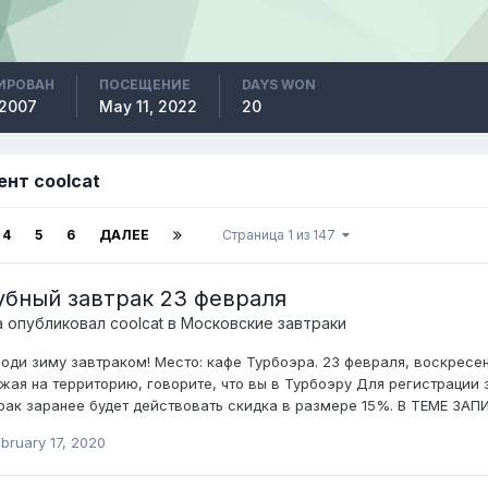
ИРОВАН
ПОСЕЩЕНИЕ
DAYS WON
 2007
May 11, 2022
20
ент coolcat
4
5
6
ДАЛЕЕ
Страница 1 из 147
убный завтрак 23 февраля
а опубликовал
coolcat
в
Московские завтраки
оди зиму завтраком! Место : кафе Турбоэра. 23 февраля, воскресен
жая на территорию, говорите, что вы в Турбоэру Для регистрации 
рак заранее будет действовать скидка в размере 15%. В ТЕМЕ ЗА
bruary 17, 2020