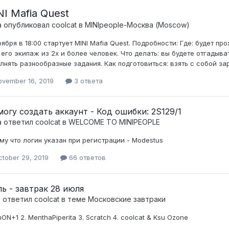
I Mafia Quest
а опубликовал
coolcat
в
MINIpeople-Москва (Moscow)
оября в 18:00 стартует MINI Mafia Quest. Подробности: Где: будет п
, его экипаж из 2х и более человек. Что делать: вы будете отгады
лнять разнообразные задания. Как подготовиться: взять с собой зар
ovember 16, 2019
3 ответа
могу создать аккаунт - Код ошибки: 2S129/1
а ответил
coolcat
в
WELCOME TO MINIPEOPLE
му что логин указан при регистрации - Modestus
ctober 29, 2019
66 ответов
ь - завтрак 28 июля
c ответил
coolcat
в теме
Московские завтраки
mON+1 2. MenthaPiperita 3. Scratch 4. coolcat & Ksu Ozone