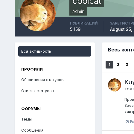
coolcat
Admin
ПУБЛИКАЦИЙ
ЗАРЕГИСТР
5 159
August 25,
Весь конт
Вся активность
1
2
3
ПРОФИЛИ
Обновления статусов
Кл
тем
Ответы статусов
Пров
Заез
ФОРУМЫ
завт
Темы
Fe
Сообщения