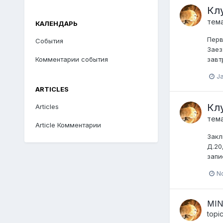
Кл
тем
КАЛЕНДАРЬ
Перв
События
Заез
Комментарии события
завт
J
ARTICLES
Кл
Articles
тем
Article Комментарии
Закл
Д.20
запи
N
MIN
topi