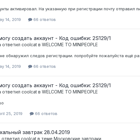
унты активировал. На указанную при регистрации почту отправил 
y 14, 2019
66 ответов
могу создать аккаунт - Код ошибки: 2S129/1
а ответил
coolcat
в
WELCOME TO MINIPEOPLE
 не обнаружил следов регистрации. попробуйте пожалуйста ещё ра
y 14, 2019
66 ответов
могу создать аккаунт - Код ошибки: 2S129/1
а ответил
coolcat
в
WELCOME TO MINIPEOPLE
во
ril 25, 2019
66 ответов
хальный завтрак 28.04.2019
c ответил
coolcat
в теме
Московские завтраки