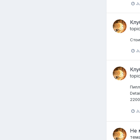
Ju
Клу
topi
Стои
Ju
Клу
topi
Пипл
Deta
2200
Ju
Не 
тем