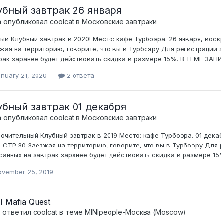
убный завтрак 26 января
а опубликовал
coolcat
в
Московские завтраки
ый Клубный завтрак в 2020! Место : кафе Турбоэра. 26 января, воск
жая на территорию, говорите, что вы в Турбоэру Для регистрации 
рак заранее будет действовать скидка в размере 15%. В ТЕМЕ ЗА
anuary 21, 2020
2 ответа
убный завтрак 01 декабря
а опубликовал
coolcat
в
Московские завтраки
ючительный Клубный завтрак в 2019 Место : кафе Турбоэра. 01 дека
, СТР.30 Заезжая на территорию, говорите, что вы в Турбоэру Для
санных на завтрак заранее будет действовать скидка в размере 
ovember 25, 2019
I Mafia Quest
c ответил
coolcat
в теме
MINIpeople-Москва (Moscow)