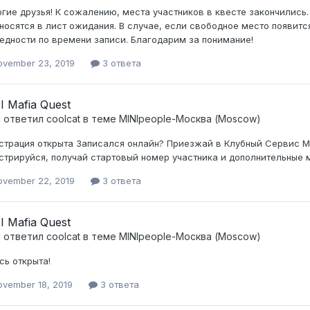
гие друзья! К сожалению, места участников в квесте закончились.
носятся в лист ожидания. В случае, если свободное место появитс
едности по времени записи. Благодарим за понимание!
ovember 23, 2019
3 ответа
I Mafia Quest
c ответил
coolcat
в теме
MINIpeople-Москва (Moscow)
страция открыта Записался онлайн? Приезжай в Клубный Сервис MINIp
стрируйся, получай стартовый номер участника и дополнительны
ovember 22, 2019
3 ответа
I Mafia Quest
c ответил
coolcat
в теме
MINIpeople-Москва (Moscow)
сь открыта!
ovember 18, 2019
3 ответа