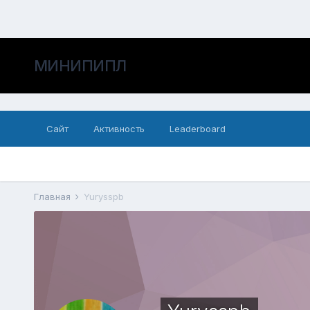
МИНИПИПЛ
Сайт
Активность
Leaderboard
Главная
Yurysspb