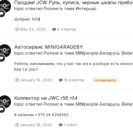
Продам! JCW Руль, кулиса, черные шкалы прибо
topic ответил
Pioneer
в теме
Интерьер
Добрый. 100$
May 23, 2020
6 ответов
Автосервис MINIGARAGEBY
topic ответил
Pioneer
в теме
MINIpeople-Беларусь (Belar
Ребята, напоминаем, что у нас так же в разборе есть неско
R56 1.6 2007
January 19, 2020
16 ответов
minigarageby
Коллектор на JWC r56 n14
topic ответил
Pioneer
в теме
MINIpeople-Беларусь (Belar
В наличии +375 29 6294562
January 18, 2020
1 ответ