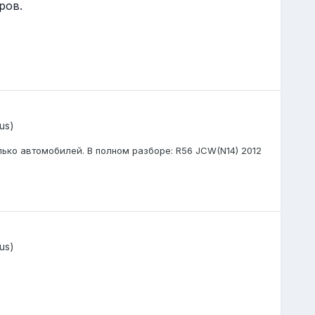
ров.
us)
лько автомобилей. В полном разборе: R56 JCW(N14) 2012
us)