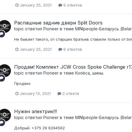
January 25, 2021
6 ответов
Распашные задние двери Split Doors
topic ответил
Pioneer
в теме
MINIpeople-Беларусь (Belar
Не бывает такого, от старших братьев ставили только от bm
January 25, 2021
6 ответов
Продам! Комплект JCW Cross Spoke Challenge r1
topic ответил
Pioneer
в теме
Колёса, шины.
Продано
January 13, 2021
2 ответа
Нужен электрик!!!
topic ответил
Pioneer
в теме
MINIpeople-Беларусь (Belar
Добрый. +375 29 6294562