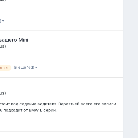
)
ашего Mini
us)
(и ещё %d)
ание
us)
тоит под сидение водителя. Вероятней всего его залили
56 подходит от BMW E серии.