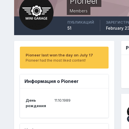
Pioneer
Members
ПУБЛИКАЦИЙ
ЗАРЕГИСТР
51
February 23
P
Pioneer last won the day on July 17
Pioneer had the most liked content!
Информация о Pioneer
День
11.10.1989
рождения