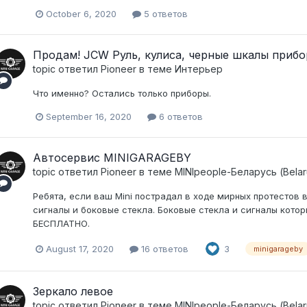
October 6, 2020
5 ответов
Продам! JCW Руль, кулиса, черные шкалы прибо
topic ответил
Pioneer
в теме
Интерьер
Что именно? Остались только приборы.
September 16, 2020
6 ответов
Автосервис MINIGARAGEBY
topic ответил
Pioneer
в теме
MINIpeople-Беларусь (Belar
Ребята, если ваш Mini пострадал в ходе мирных протесто
сигналы и боковые стекла. Боковые стекла и сигналы которы
БЕСПЛАТНО.
August 17, 2020
16 ответов
3
minigarageby
Зеркало левое
topic ответил
Pioneer
в теме
MINIpeople-Беларусь (Belar