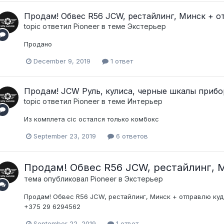
Продам! Обвес R56 JCW, рестайлинг, Минск + о
topic ответил
Pioneer
в теме
Экстерьер
Продано
December 9, 2019
1 ответ
Продам! JCW Руль, кулиса, черные шкалы прибо
topic ответил
Pioneer
в теме
Интерьер
Из комплета cic остался только комбокс
September 23, 2019
6 ответов
Продам! Обвес R56 JCW, рестайлинг, 
тема опубликовал
Pioneer
в
Экстерьер
Продам! Обвес R56 JCW, рестайлинг, Минск + отправлю куда
+375 29 6294562
September 22, 2019
1 ответ