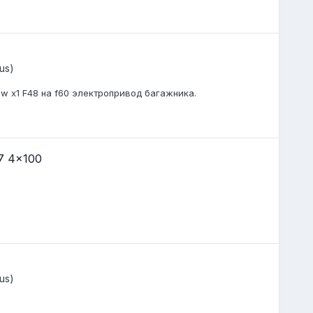
us)
w x1 F48 на f60 электропривод багажника.
7 4x100
us)