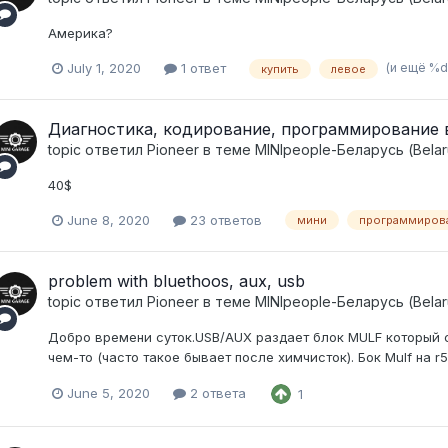
Америка?
(и ещё %d
July 1, 2020
1 ответ
купить
левое
Диагностика, кодирование, программирование в
topic ответил
Pioneer
в теме
MINIpeople-Беларусь (Belar
40$
June 8, 2020
23 ответов
мини
программиров
problem with bluethoos, aux, usb
topic ответил
Pioneer
в теме
MINIpeople-Беларусь (Belar
Добро времени суток.USB/AUX раздает блок MULF который с
чем-то (часто такое бывает после химчисток). Бок Mulf на r
June 5, 2020
2 ответа
1