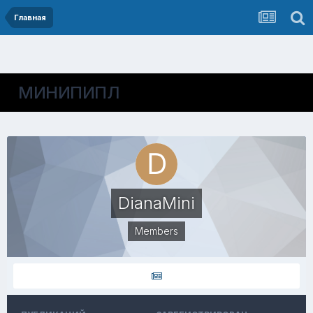
Главная
МИНИПИПЛ
DianaMini
Members