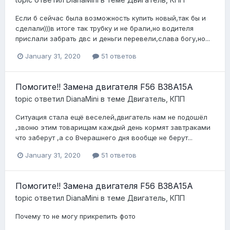
Если б сейчас была возможность купить новый,так бы и
сделали)))в итоге так трубку и не брали,но водителя
прислали забрать двс и деньги перевели,слава богу,но...
January 31, 2020
51 ответов
Помогите!! Замена двигателя F56 B38A15A
topic ответил
DianaMini
в теме
Двигатель, КПП
Ситуация стала ещё веселей,двигатель нам не подошёл
,звоню этим товарищам каждый день кормят завтраками
что заберут ,а со Вчерашнего дня вообще не берут...
January 31, 2020
51 ответов
Помогите!! Замена двигателя F56 B38A15A
topic ответил
DianaMini
в теме
Двигатель, КПП
Почему то не могу прикрепить фото