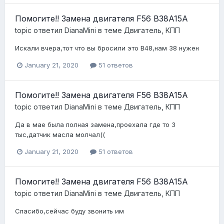
Помогите!! Замена двигателя F56 B38A15A
topic ответил
DianaMini
в теме
Двигатель, КПП
Искали вчера,тот что вы бросили это В48,нам 38 нужен
January 21, 2020
51 ответов
Помогите!! Замена двигателя F56 B38A15A
topic ответил
DianaMini
в теме
Двигатель, КПП
Да в мае была полная замена,проехала где то 3
тыс,датчик масла молчал((
January 21, 2020
51 ответов
Помогите!! Замена двигателя F56 B38A15A
topic ответил
DianaMini
в теме
Двигатель, КПП
Спасибо,сейчас буду звонить им