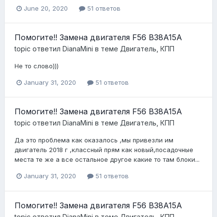
June 20, 2020
51 ответов
Помогите!! Замена двигателя F56 B38A15A
topic ответил
DianaMini
в теме
Двигатель, КПП
Не то слово)))
January 31, 2020
51 ответов
Помогите!! Замена двигателя F56 B38A15A
topic ответил
DianaMini
в теме
Двигатель, КПП
Да это проблема как оказалось ,мы привезли им
двигатель 2018 г ,классный прям как новый,посадочные
места те же а все остальное другое какие то там блоки...
January 31, 2020
51 ответов
Помогите!! Замена двигателя F56 B38A15A
topic ответил
DianaMini
в теме
Двигатель, КПП