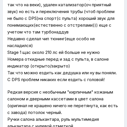
так что на веки), удален катализатор(оч приятный
звук) но есть и переключения трубы (чтоб проблем
не было с DPS)на спорт(с пульта) хороший звук для
понимающих(естественно с отстрелами))) еще с
учетом что там турбонаддув
Недавно сделал чип тюнинг(еще особо не
насладился)
Stage 1 щас около 210 лс ей больше не нужно
Номера откидные перед и зад с пульта, в салоне
индикатор (открыто/закрыто)
Так что можно ездить как дедушка или ну вы поняли.
С DPS проблем никаких если ездить с головой!
Редкая версия с необычным "кирпичным" кожаным
салоном и дверными кассетами в цвет салона
(оригинал не крашено ничего не перетянута, как есть
с завода) потолок черный.
Ручки салона алькантара, руль мультимедия
алькантара с нулевой отметкой.