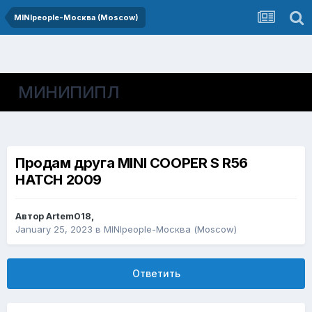
MINIpeople-Москва (Moscow)
МИНИПИПЛ
Продам друга MINI COOPER S R56
HATCH 2009
Автор
Artem018
,
January 25, 2023
в
MINIpeople-Москва (Moscow)
Ответить