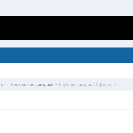
ow)
Московские завтраки
Клубный завтрак 23 февраля