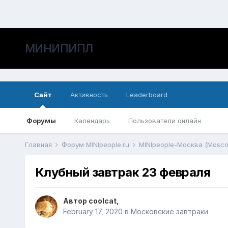
МИНИПИПЛ
Сайт
Активность
Leaderboard
Форумы
Календарь
Пользователи онлайн
Главная
Форум MINIpeople.ru
MINIpeople-Москва (Mosc
Клубный завтрак 23 февраля
Автор
coolcat
,
February 17, 2020
в
Московские завтраки