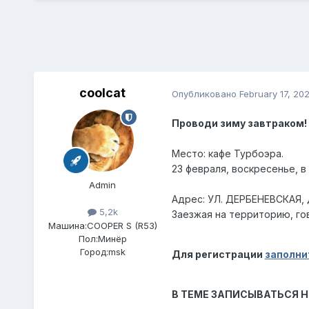
coolcat
Опубликовано
February 17, 20
Проводи зиму завтраком!
Место
:
кафе Турбоэра.
23 февраля, воскресенье, в
Admin
Адрес: УЛ. ДЕРБЕНЕВСКАЯ, 
5,2k
Заезжая на территорию, го
Машина:
COOPER S (R53)
Пол:
Минёр
Город:
msk
Для регистрации
заполни
В ТЕМЕ ЗАПИСЫВАТЬСЯ Н