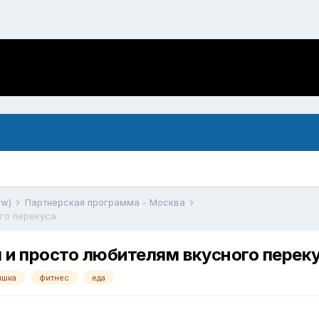
ow)
Партнерская программа - Москва
го перекуса
и просто любителям вкусного перек
яшка
фитнес
еда