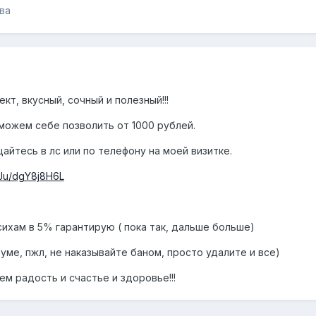
ва
кт, вкусный, сочный и полезный!!!
можем себе позволить от 1000 рублей.
айтесь в лс или по телефону на моей визитке.
BNJu/dgY8j8H6L
сихам в 5% гарантирую ( пока так, дальше больше)
уме, пжл, не наказывайте баном, просто удалите и все)
ем радость и счастье и здоровье!!!