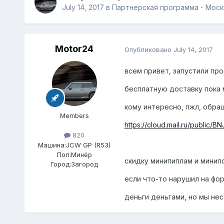
July 14, 2017
в
Партнерская программа - Моск
Motor24
Опубликовано
July 14, 2017
всем привет, запустили прое
бесплатную доставку пока 
кому интересно, пжл, обращ
Members
https://cloud.mail.ru/public/
820
Машина:
JCW GP (R53)
Пол:
Минёр
скидку минипиплам и минип
Город:
Загород
если что-то нарушил на фор
деньги деньгами, но мы нес