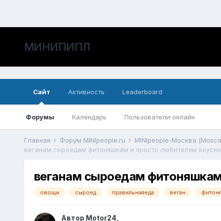
МИНИПИПЛ
Сайт
Активность
Leaderboard
Форумы
Календарь
Пользователи онлайн
Главная
Форум MINIpeople.ru
MINIpeople-Москва (Mosc
веганам сыроедам фитоняшкам и просто любителям вкусно
веганам сыроедам фитоняшкам 
овощи
сыроед
правильнаяеда
веган
фитон
Автор
Motor24
,