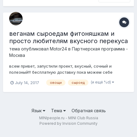
веганам сыроедам фитоняшкам и
просто любителям вкусного перекуса
тема опубликовал
Motor24
в
Партнерская программа -
Москва
всем привет, запустили проект, вкусный, сочный и
полезный!!! бесплатную доставку пока можем себе
позволить от 1000 рублей. кому интересно, пжл,
(и ещё %d)
July 14, 2017
овощи
сыроед
обращайтесь в лс или по телефону на моей визитке.
https://cloud.mail.ru/public/BNJu/dgY8j8H6L скидку
минипиплам и минипсихам в 5%...
Язык
Тема
Обратная связь
MINIpeople.ru - MINI Club Russia
Powered by Invision Community