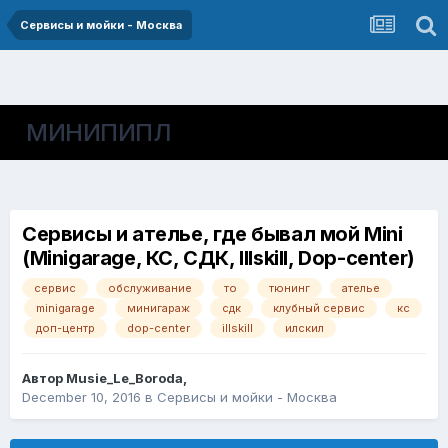
Сервисы и мойки - Москва
МИНИПИПЛ
Сервисы и ателье, где бывал мой Mini
(Minigarage, КС, СДК, Illskill, Dop-center)
сервис
обслуживание
то
тюнинг
ателье
minigarage
минигараж
сдк
клубный сервис
кс
доп-центр
dop-center
illskill
илскил
Автор
Musie_Le_Boroda
,
December 10, 2016
в
Сервисы и мойки - Москва